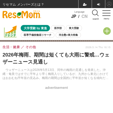
リセマム メンバーズ
Language
JP
/
CN
menu
search
大学受験 by 東進
医学部
東大受験
医専予備校徹底リサーチ
河合塾×東大特集
親子で考える大学選び
高校受験
中学受験
小学校受験
生活・健康
その他
2026.5.14 Thu 16:15
共通テスト
夏休み
8月開催学校説明会・相談会
2026年梅雨、期間は短くても大雨に警戒…ウェ
8月開催イベント・WS
全国公立高校 過去問
人気記事
ザーニュース見通し
自由研究教材（小学生向け）
自由研究教材（中学生向け）
ランキング
ウェザーニュースは2026年5月13日、同年の梅雨の見通しを発表した。沖
縄・奄美ではすでに平年より早く梅雨入りしているが、九州から東北にかけて
はおおむね平年並の見込み。梅雨の期間は全国的に平年並か短くなる傾向だ
が、総雨量は平年並か多くなる地域もあり、大雨への警戒が必要だ。
advertisement