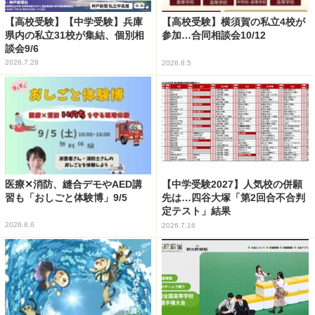
【高校受験】【中学受験】兵庫
【高校受験】横須賀の私立4校が
県内の私立31校が集結、個別相
参加…合同相談会10/12
談会9/6
2026.7.28
2026.8.5
医療✕消防、縫合デモやAED講
【中学受験2027】人気校の併願
習も「おしごと体験博」9/5
先は…四谷大塚「第2回合不合判
定テスト」結果
2026.8.6
2026.7.16