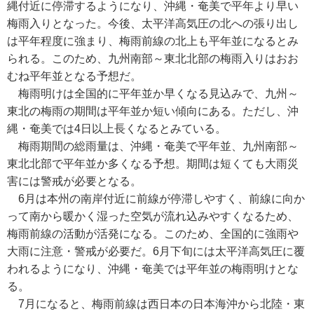
縄付近に停滞するようになり、沖縄・奄美で平年より早い
梅雨入りとなった。今後、太平洋高気圧の北への張り出し
は平年程度に強まり、梅雨前線の北上も平年並になるとみ
られる。このため、九州南部～東北北部の梅雨入りはおお
むね平年並となる予想だ。
梅雨明けは全国的に平年並か早くなる見込みで、九州～
東北の梅雨の期間は平年並か短い傾向にある。ただし、沖
縄・奄美では4日以上長くなるとみている。
梅雨期間の総雨量は、沖縄・奄美で平年並、九州南部～
東北北部で平年並か多くなる予想。期間は短くても大雨災
害には警戒が必要となる。
6月は本州の南岸付近に前線が停滞しやすく、前線に向か
って南から暖かく湿った空気が流れ込みやすくなるため、
梅雨前線の活動が活発になる。このため、全国的に強雨や
大雨に注意・警戒が必要だ。6月下旬には太平洋高気圧に覆
われるようになり、沖縄・奄美では平年並の梅雨明けとな
る。
7月になると、梅雨前線は西日本の日本海沖から北陸・東