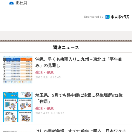
正社員
Sponsored by
関連ニュース
沖縄、早くも梅雨入り…九州～東北は「平年並
み」の見通し
生活・健康
2026.5.8 Fri 15:45
埼玉県、5月でも熱中症に注意…発生場所の1位
「住居」
生活・健康
2026.4.28 Tue 19:15
はしか患者急増、すでに前年上回る…日本ワクチ