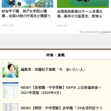
砂金甲子園、神戸女学院が優
全国高校麻雀32チーム本選出
勝…全国14校の中高生が腕競う
場…麻布や大阪星光、東海も
2026.7.29
2026.8.5
Recommended by
特集・連載
編集長・加藤紀子連載「今、会いたい人」
NEW!!【首都圏・中学受験】SAPIX 上位校偏差値＜
2027年度版（2026年4月）
NEW!!【関西・中学受験】浜学園「小6合否判定テス