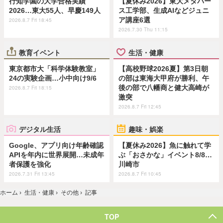
行知学園の大学合格実績
【夏休み2026】東大メタバー
2026…東大55人、早慶149人
ス工学部、生成AIなどジュニ
ア講座6選
2026.8.7 Fri 18:45
2026.7.30 Thu 11:15
教育イベント
生活・健康
東京都市大「科学体験教室」
【高校野球2026夏】第3日朝
24の実験企画…小中向け9/6
の部は東海大甲府が勝利、午
後の部で八幡商と健大高崎が
2026.8.7 Fri 18:15
激突
2026.8.7 Fri 12:45
デジタル生活
趣味・娯楽
Google、アプリ向け年齢確認
【夏休み2026】魚に触れて学
APIを年内に世界展開…未成年
ぶ「おさかな」イベント8/8…
者保護を強化
川崎市
2026.7.31 Fri 13:45
2026.8.7 Fri 10:45
ホーム
›
生活・健康
›
その他
›
記事
TOP