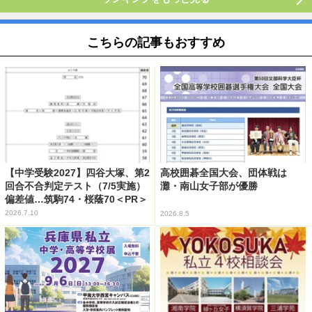
こちらの記事もおすすめ
【中学受験2027】四谷大塚、第2
高校囲碁全国大会、団体戦は
回合不合判定テスト（7/5実施）
灘・南山女子部が優勝
偏差値…筑駒74・桜蔭70＜PR＞
2026.7.10
2026.8.5