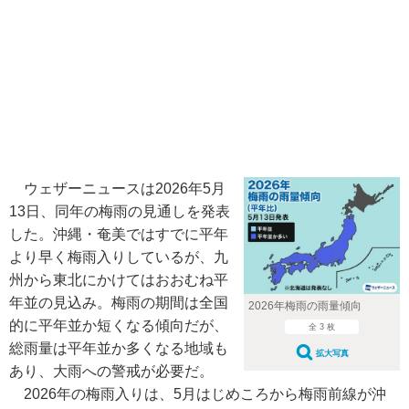
ウェザーニュースは2026年5月
13日、同年の梅雨の見通しを発表
した。沖縄・奄美ではすでに平年
より早く梅雨入りしているが、九
州から東北にかけてはおおむね平
年並の見込み。梅雨の期間は全国
2026年梅雨の雨量傾向
的に平年並か短くなる傾向だが、
全 3 枚
総雨量は平年並か多くなる地域も
拡大写真
あり、大雨への警戒が必要だ。
2026年の梅雨入りは、5月はじめころから梅雨前線が沖