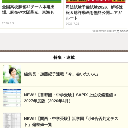
全国高校麻雀32チーム本選出
司法試験予備試験2026、解答速
場…麻布や大阪星光、東海も
報＆総評動画を無料公開…アガ
ルート
2026.8.5
2026.7.21
Recommended by
特集・連載
編集長・加藤紀子連載「今、会いたい人」
NEW!!【首都圏・中学受験】SAPIX 上位校偏差値＜
2027年度版（2026年4月）
NEW!!【関西・中学受験】浜学園「小6合否判定テス
ト」偏差値一覧