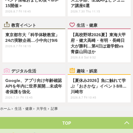
ベント情報おまとめ便＜8/9-
ス工学部、生成AIなどジュニ
15開催＞
ア講座6選
2026.8.7 Fri 19:45
2026.7.30 Thu 11:15
教育イベント
生活・健康
東京都市大「科学体験教室」
【高校野球2026夏】東海大甲
24の実験企画…小中向け9/6
府・健大高崎・有明・長崎日
大が勝利…第4日は遊学館vs
2026.8.7 Fri 18:15
青森山田ほか
2026.8.8 Sat 9:52
デジタル生活
趣味・娯楽
Google、アプリ向け年齢確認
【夏休み2026】魚に触れて学
APIを年内に世界展開…未成年
ぶ「おさかな」イベント8/8…
者保護を強化
川崎市
2026.7.31 Fri 13:45
2026.8.7 Fri 10:45
ホーム
›
生活・健康
›
大学生
›
記事
TOP