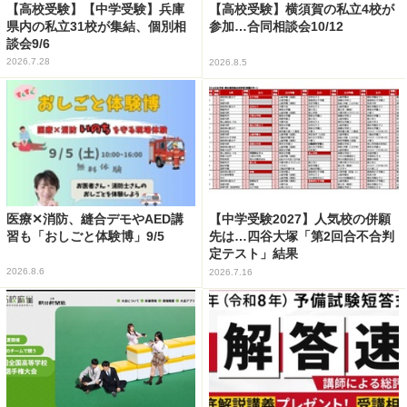
【高校受験】【中学受験】兵庫
【高校受験】横須賀の私立4校が
県内の私立31校が集結、個別相
参加…合同相談会10/12
談会9/6
2026.7.28
2026.8.5
医療✕消防、縫合デモやAED講
【中学受験2027】人気校の併願
習も「おしごと体験博」9/5
先は…四谷大塚「第2回合不合判
定テスト」結果
2026.8.6
2026.7.16