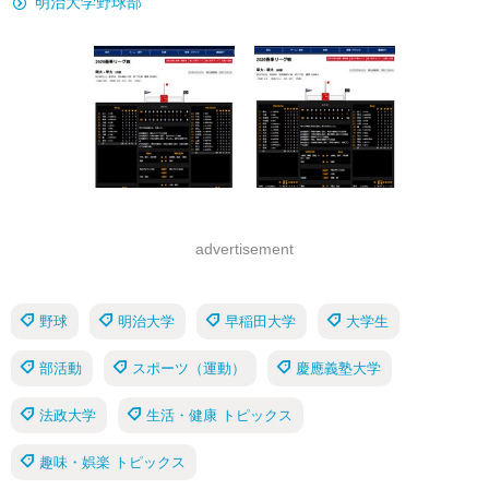
明治大学野球部
advertisement
野球
明治大学
早稲田大学
大学生
部活動
スポーツ（運動）
慶應義塾大学
法政大学
生活・健康 トピックス
趣味・娯楽 トピックス