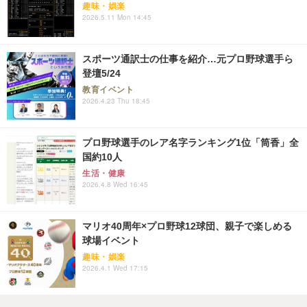
趣味・娯楽
2026.5.11 Mon 14:45
スポーツ通訳士の仕事を紹介…元プロ野球選手ら
登壇5/24
教育イベント
2026.4.23 Thu 18:45
プロ野球選手のレア名字ランキング1位「筒香」全
国約10人
生活・健康
2026.4.8 Wed 16:45
マリオ40周年×プロ野球12球団、親子で楽しめる
球場イベント
趣味・娯楽
2026.4.1 Wed 17:15