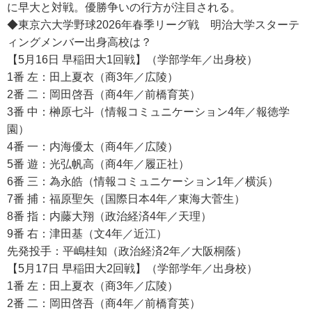
に早大と対戦。優勝争いの行方が注目される。
◆東京六大学野球2026年春季リーグ戦 明治大学スターテ
ィングメンバー出身高校は？
【5月16日 早稲田大1回戦】（学部学年／出身校）
1番 左：田上夏衣（商3年／広陵）
2番 二：岡田啓吾（商4年／前橋育英）
3番 中：榊原七斗（情報コミュニケーション4年／報徳学
園）
4番 一：内海優太（商4年／広陵）
5番 遊：光弘帆高（商4年／履正社）
6番 三：為永皓（情報コミュニケーション1年／横浜）
7番 捕：福原聖矢（国際日本4年／東海大菅生）
8番 指：内藤大翔（政治経済4年／天理）
9番 右：津田基（文4年／近江）
先発投手：平嶋桂知（政治経済2年／大阪桐蔭）
【5月17日 早稲田大2回戦】（学部学年／出身校）
1番 左：田上夏衣（商3年／広陵）
2番 二：岡田啓吾（商4年／前橋育英）