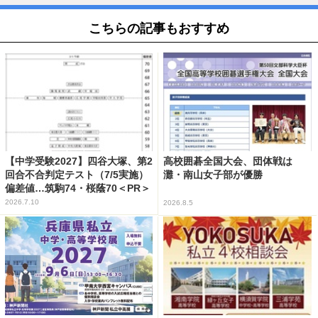
こちらの記事もおすすめ
【中学受験2027】四谷大塚、第2
高校囲碁全国大会、団体戦は
回合不合判定テスト（7/5実施）
灘・南山女子部が優勝
偏差値…筑駒74・桜蔭70＜PR＞
2026.7.10
2026.8.5