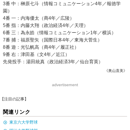
3番 中：榊原七斗（情報コミュニケーション4年／報徳学
園）
4番 一：内海優太（商4年／広陵）
5番 指：内藤大翔（政治経済4年／天理）
6番 三：為永皓（情報コミュニケーション1年／横浜）
7番 捕：福原聖矢（国際日本4年／東海大菅生）
8番 遊：光弘帆高（商4年／履正社）
9番 右：津田基（文4年／近江）
先発投手：湯田統真（政治経済3年／仙台育英）
《奥山直美》
advertisement
【注目の記事】
関連リンク
東京六大学野球