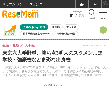
リセマム メンバーズ
Language
JP
/
CN
menu
search
大学受験 by 東進
医学部
東大受験
医専予備校徹底リサーチ
河合塾×東大特集
親子で考える大学選び
高校受験
中学受験
小学校受験
生活・健康
大学生
2026.5.18 Mon 11:45
共通テスト
夏休み
8月開催学校説明会・相談会
東京六大学野球、勝ち点3明大のスタメン…進
8月開催イベント・WS
全国公立高校 過去問
人気記事
学校・強豪校など多彩な出身校
自由研究教材（小学生向け）
自由研究教材（中学生向け）
ランキング
東京六大学野球2026年春季リーグ戦は2026年5月17日、明治大学が早稲田大
学に2連勝し、勝ち点を3に伸ばした。5月16日の1回戦は9-4で延長戦を制し、
17日の2回戦も投打がかみ合い10-3で勝利。慶應義塾大学との優勝争いの中
で、貴重な勝ち点を手にした。
advertisement