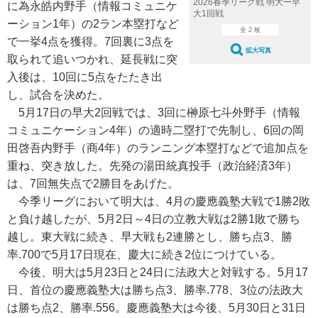
2026春季リーグ戦 明大ー早
に為永皓内野手（情報コミュニケ
大1回戦
ーション1年）の2ラン本塁打など
全 2 枚
で一挙4点を獲得。7回裏に3点を
拡大写真
取られて追いつかれ、延長戦に突
入後は、10回に5点をたたき出
し、試合を決めた。
5月17日の早大2回戦では、3回に榊原七斗外野手（情報
コミュニケーション4年）の適時二塁打で先制し、6回の岡
田啓吾内野手（商4年）のランニング本塁打などで追加点を
重ね、突き放した。先発の湯田統真投手（政治経済3年）
は、7回無失点で2勝目をあげた。
今季リーグにおいて明大は、4月の慶應義塾大戦で1勝2敗
と負け越したが、5月2日～4日の立教大戦は2勝1敗で勝ち
越し。東大戦に続き、早大戦も2連勝とし、勝ち点3、勝
率.700で5月17日現在、慶大に続き2位につけている。
今後、明大は5月23日と24日に法政大と対戦する。5月17
日、首位の慶應義塾大は勝ち点3、勝率.778、3位の法政大
は勝ち点2、勝率.556。慶應義塾大は今後、5月30日と31日