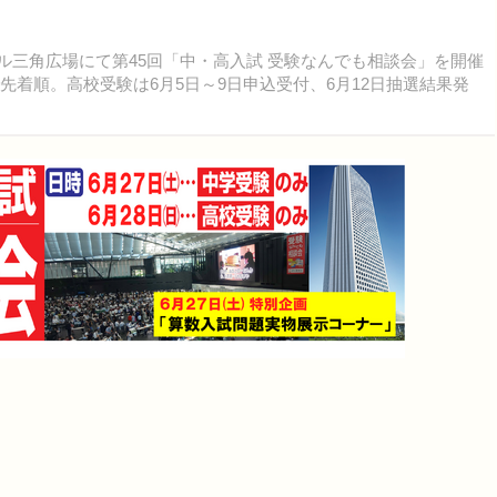
ビル三角広場にて第45回「中・高入試 受験なんでも相談会」を開催
先着順。高校受験は6月5日～9日申込受付、6月12日抽選結果発