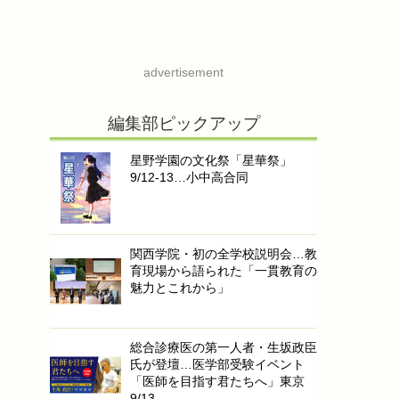
advertisement
編集部ピックアップ
星野学園の文化祭「星華祭」
9/12-13…小中高合同
関西学院・初の全学校説明会…教
育現場から語られた「一貫教育の
魅力とこれから」
総合診療医の第一人者・生坂政臣
氏が登壇…医学部受験イベント
「医師を目指す君たちへ」東京
9/13