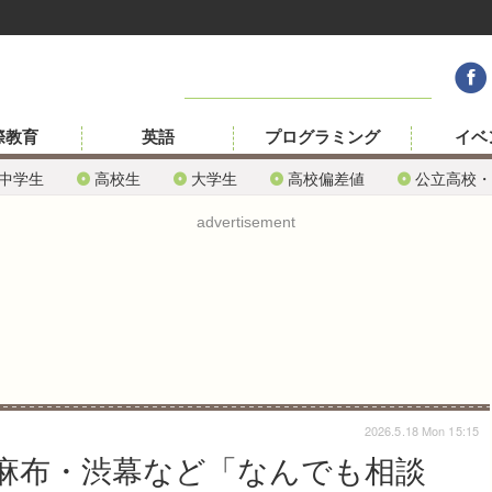
際教育
英語
プログラミング
イベ
中学生
高校生
大学生
高校偏差値
公立高校・
advertisement
2026.5.18 Mon 15:15
麻布・渋幕など「なんでも相談