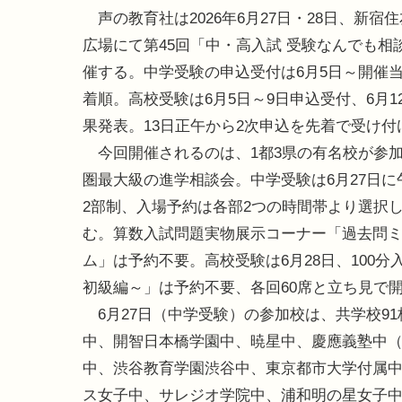
声の教育社は2026年6月27日・28日、新宿
広場にて第45回「中・高入試 受験なんでも相
催する。中学受験の申込受付は6月5日～開催
着順。高校受験は6月5日～9日申込受付、6月1
果発表。13日正午から2次申込を先着で受け付
今回開催されるのは、1都3県の有名校が参
圏最大級の進学相談会。中学受験は6月27日に
2部制、入場予約は各部2つの時間帯より選択
む。算数入試問題実物展示コーナー「過去問
ム」は予約不要。高校受験は6月28日、100
初級編～」は予約不要、各回60席と立ち見で
6月27日（中学受験）の参加校は、共学校91校
中、開智日本橋学園中、暁星中、慶應義塾中
中、渋谷教育学園渋谷中、東京都市大学付属
ス女子中、サレジオ学院中、浦和明の星女子