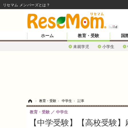
リセマム メンバーズ
ホーム
教育・受験
国
未就学児
小学生
ホーム
›
教育・受験
›
中学生
›
記事
教育・受験
中学生
【中学受験】【高校受験】