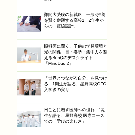
難関大受験の新戦略…一般×推薦
を賢く併願する高校1、2年生か
らの「複線設計」
眼科医に聞く、子供の学習環境と
光の関係…目・姿勢・集中力を整
えるBenQのデスクライト
「MindDuo 2」
「世界とつながる自分」を見つけ
る…1期生が語る、星野高校GFC
入学後の実り
日ごとに増す医師への憧れ…1期
生が語る、星野高校 医専コース
での「学びの楽しさ」