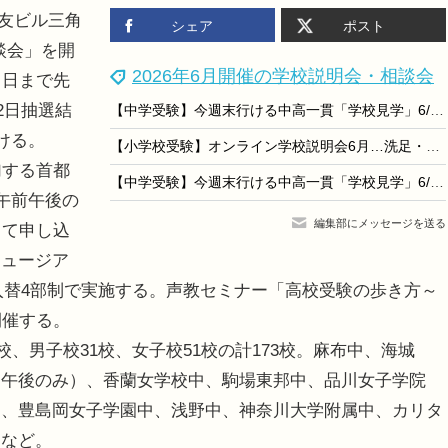
住友ビル三角
シェア
ポスト
談会」を開
2026年6月開催の学校説明会・相談会
当日まで先
2日抽選結
【中学受験】今週末行ける中高一貫「学校見学」6/27-28…フェリス・東洋英和など10校
ける。
【小学校受験】オンライン学校説明会6月…洗足・開智ら10校
加する首都
【中学受験】今週末行ける中高一貫「学校見学」6/20-21…明大明治など10校
午前午後の
編集部にメッセージを送る
して申し込
ミュージア
分入替4部制で実施する。声教セミナー「高校受験の歩き方～
開催する。
、男子校31校、女子校51校の計173校。麻布中、海城
（午後のみ）、香蘭女学校中、駒場東邦中、品川女子学院
中、豊島岡女子学園中、浅野中、神奈川大学附属中、カリタ
中など。