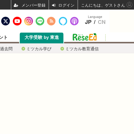
ログイン
こんにちは、ゲストさん
Language
JP
/
CN
ント
大学受験 by 東進
過去問
ミツカル学び
ミツカル教育通信