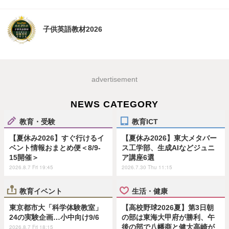
子供英語教材2026
advertisement
NEWS CATEGORY
教育・受験
教育ICT
【夏休み2026】すぐ行けるイ
【夏休み2026】東大メタバー
ベント情報おまとめ便＜8/9-
ス工学部、生成AIなどジュニ
15開催＞
ア講座6選
2026.8.7 Fri 19:45
2026.7.30 Thu 11:15
教育イベント
生活・健康
東京都市大「科学体験教室」
【高校野球2026夏】第3日朝
24の実験企画…小中向け9/6
の部は東海大甲府が勝利、午
後の部で八幡商と健大高崎が
2026.8.7 Fri 18:15