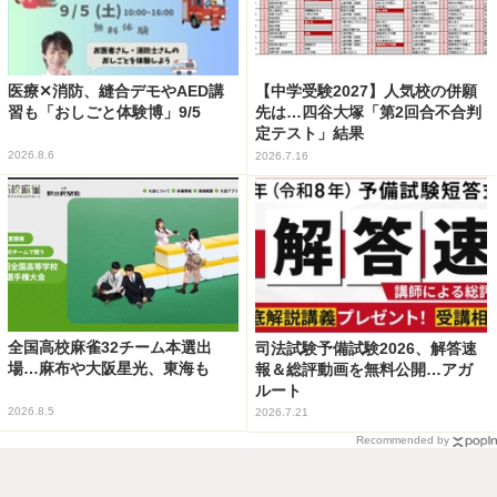
医療✕消防、縫合デモやAED講
【中学受験2027】人気校の併願
習も「おしごと体験博」9/5
先は…四谷大塚「第2回合不合判
定テスト」結果
2026.8.6
2026.7.16
全国高校麻雀32チーム本選出
司法試験予備試験2026、解答速
場…麻布や大阪星光、東海も
報＆総評動画を無料公開…アガ
ルート
2026.8.5
2026.7.21
Recommended by