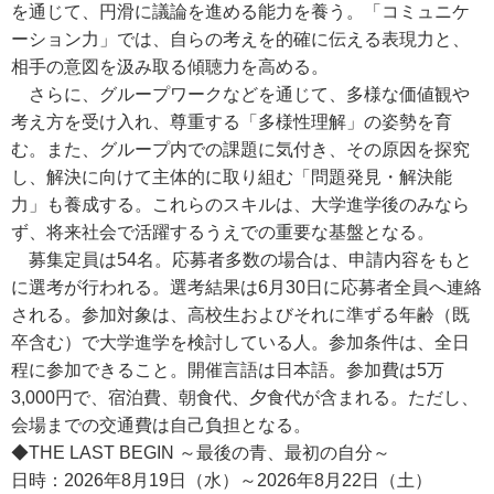
を通じて、円滑に議論を進める能力を養う。「コミュニケ
ーション力」では、自らの考えを的確に伝える表現力と、
相手の意図を汲み取る傾聴力を高める。
さらに、グループワークなどを通じて、多様な価値観や
考え方を受け入れ、尊重する「多様性理解」の姿勢を育
む。また、グループ内での課題に気付き、その原因を探究
し、解決に向けて主体的に取り組む「問題発見・解決能
力」も養成する。これらのスキルは、大学進学後のみなら
ず、将来社会で活躍するうえでの重要な基盤となる。
募集定員は54名。応募者多数の場合は、申請内容をもと
に選考が行われる。選考結果は6月30日に応募者全員へ連絡
される。参加対象は、高校生およびそれに準ずる年齢（既
卒含む）で大学進学を検討している人。参加条件は、全日
程に参加できること。開催言語は日本語。参加費は5万
3,000円で、宿泊費、朝食代、夕食代が含まれる。ただし、
会場までの交通費は自己負担となる。
◆THE LAST BEGIN ～最後の青、最初の自分～
日時：2026年8月19日（水）～2026年8月22日（土）