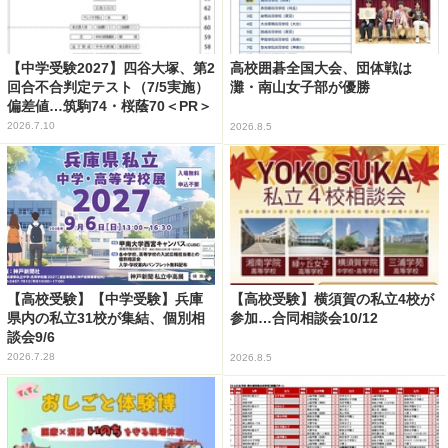
【中学受験2027】四谷大塚、第2
高校囲碁全国大会、団体戦は
回合不合判定テスト（7/5実施）
灘・南山女子部が優勝
偏差値…筑駒74・桜蔭70＜PR＞
2026.7.10
2026.8.5
【高校受験】【中学受験】兵庫
【高校受験】横須賀の私立4校が
県内の私立31校が集結、個別相
参加…合同相談会10/12
談会9/6
2026.7.28
2026.8.5