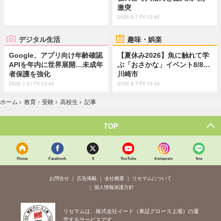
激突
2026.8.7 Fri 12:45
デジタル生活
趣味・娯楽
Google、アプリ向け年齢確認
【夏休み2026】魚に触れて学
APIを年内に世界展開…未成年
ぶ「おさかな」イベント8/8…
者保護を強化
川崎市
2026.7.31 Fri 13:45
2026.8.7 Fri 10:45
ホーム
›
教育・受験
›
高校生
›
記事
TOP
Home
Facebook
X
YouTube
Instagram
line
お問合せ
広告掲載
会社概要
リセマムについて
個人情報保護方針
リセマムは、株式会社イード（東証グロース上場）の運
営するサービスです。