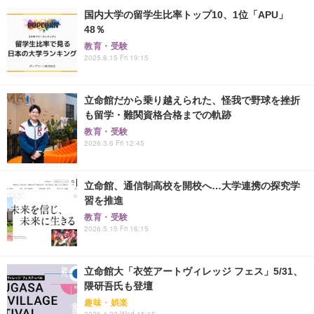
国内大学の留学生比率トップ10、1位「APU」
48％
教育・受験
2025.8.15 Fri 19:15
立命館だから乗り越えられた、怪我で野球を挫折
も留学・難関資格合格までの軌跡
教育・受験
2026.3.6 Fri 12:45
立命館、通信制高校を開校へ…大学連携の探究学
習を推進
教育・受験
2026.5.15 Fri 16:15
立命館大「衣笠アートヴィレッジ フェス」5/31、
隈研吾氏も登壇
趣味・娯楽
2026.4.22 Wed 15:15