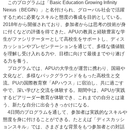
このプログラムは「Basic Education Growing Infinity
Nexus（BEGIN）」と名付けられ、グローバル社会で活躍
するために必要なスキルと態度の養成を目的としている。
2018年から開催されており、参加者からは思考の技術が身
に付くなどの評価を得てきた。APUの教員と経験豊富な学
生がファシリテーターとして高校生をサポートし、ディス
カッションやプレゼンテーションを通じて、多様な価値観
を理解し受け入れる力や、目標に向けて最後までやり遂げ
る力を養う。
プログラムでは、APUの大学生が運営に携わり、国籍や
文化など、多様なバックグラウンドをもった高校生と交
流。PUの国際教育寮「APハウス」に宿泊し、共に過ごす
中で、深い学びと交流を体験する。期間中は、APUが実践
するピアリーダー教育が体験でき、これまでの自分とは違
う、新たな自分に出会うきっかけになる。
4日間のプログラムを通して、参加者は実践的なスキルや
態度を身に付けることができる。たとえば「ディスカッシ
ョンスキル」では、さまざまな背景をもつ参加者との対話