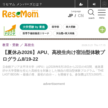
リセマム メンバーズ
Language
JP
/
CN
menu
search
大学受験 by 東進
医学部
東大受験
医専予備校徹底リサーチ
河合塾×東大特集
親子で考える大学選び
高校受験
中学受験
小学校受験
教育・受験
高校生
2026.5.21 Thu 17:15
共通テスト
夏休み
8月開催学校説明会・相談会
【夏休み2026】APU、高校生向け宿泊型体験プ
8月開催イベント・WS
全国公立高校 過去問
人気記事
ログラム8/19-22
自由研究教材（小学生向け）
自由研究教材（中学生向け）
ランキング
立命館アジア太平洋大学（APU）は2026年8月19日から22日の4日間、進路選
択や大学受験を控えた高校生を対象とした独自の宿泊型体験プログラム「THE
LAST BEGIN ～最後の青、最初の自分～」を開催する。参加費は5万3,000円、
定員54名で、6月21日まで参加者を募集する。
advertisement