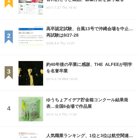
2017.7.27 Thu 19:42
高卒認定試験、台風13号で沖縄会場を中止…
再試験は8/27-28
2026.8.6 Thu 10:27
約40年後の卒業に感謝、THE ALFEEが明学
を名誉卒業
2014.3.19 Wed 16:03
ゆうちょアイデア貯金箱コンクール結果発
表…全国6会場で作品展
2014.12.4 Thu 11:30
人気職業ランキング、1位と3位は航空関連…