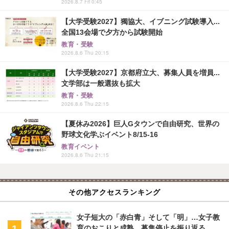
2026.8.7 Fri 0:45
【大学受験2027】獨協大、イブニング試験導入...
全国13会場で夕方から試験開始
教育・受験
2026.8.6 Thu 20:15
【大学受験2027】京都府立大、募集人員を増員...
文学部は一般選抜も拡大
教育・受験
2026.8.6 Thu 22:15
【夏休み2026】巨人Gタウンで自由研究、世界の
野球文化学ぶイベント8/15-16
教育イベント
2026.8.6 Thu 21:15
その他アクセスランキング
女子短大の「赤白青」そして「明」…女子教
育のおこりと成熟、募集停止を振り返る