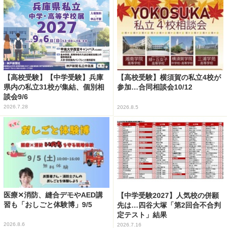
【高校受験】【中学受験】兵庫
【高校受験】横須賀の私立4校が
県内の私立31校が集結、個別相
参加…合同相談会10/12
談会9/6
2026.7.28
2026.8.5
医療✕消防、縫合デモやAED講
【中学受験2027】人気校の併願
習も「おしごと体験博」9/5
先は…四谷大塚「第2回合不合判
定テスト」結果
2026.8.6
2026.7.16