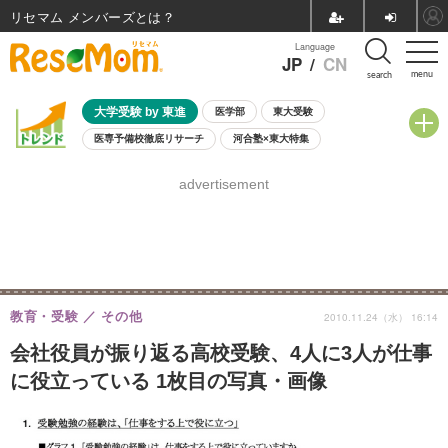
リセマム メンバーズ
Language
JP
/
CN
menu
search
大学受験 by 東進
医学部
東大受験
医専予備校徹底リサーチ
河合塾×東大特集
親子で考える大学選び
高校受験
中学受験
小学校受験
advertisement
共通テスト
夏休み
8月開催学校説明会・相談会
8月開催イベント・WS
全国公立高校 過去問
人気記事
自由研究教材（小学生向け）
自由研究教材（中学生向け）
ランキング
教育・受験
その他
2010.11.24（水） 16:14
会社役員が振り返る高校受験、4人に3人が仕事
に役立っている 1枚目の写真・画像