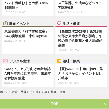
ベント情報おまとめ便＜8/9-
ス工学部、生成AIなどジュニ
15開催＞
ア講座6選
2026.8.7 Fri 19:45
2026.7.30 Thu 11:15
教育イベント
生活・健康
東京都市大「科学体験教室」
【高校野球2026夏】第3日朝
24の実験企画…小中向け9/6
の部は東海大甲府が勝利、午
後の部で八幡商と健大高崎が
2026.8.7 Fri 18:15
激突
2026.8.7 Fri 12:45
デジタル生活
趣味・娯楽
Google、アプリ向け年齢確認
【夏休み2026】魚に触れて学
APIを年内に世界展開…未成年
ぶ「おさかな」イベント8/8…
者保護を強化
川崎市
2026.7.31 Fri 13:45
2026.8.7 Fri 10:45
ホーム
›
教育・受験
›
その他
›
記事
›
写真・画像
TOP