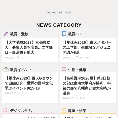
advertisement
NEWS CATEGORY
教育・受験
教育ICT
【大学受験2027】京都府立
【夏休み2026】東大メタバー
大、募集人員を増員…文学部
ス工学部、生成AIなどジュニ
は一般選抜も拡大
ア講座6選
2026.8.7 Fri 16:15
2026.7.30 Thu 11:15
教育イベント
生活・健康
【夏休み2026】巨人Gタウン
【高校野球2026夏】第3日朝
で自由研究、世界の野球文化
の部は東海大甲府が勝利、午
学ぶイベント8/15-16
後の部で八幡商と健大高崎が
激突
2026.8.7 Fri 15:15
2026.8.7 Fri 12:45
デジタル生活
趣味・娯楽