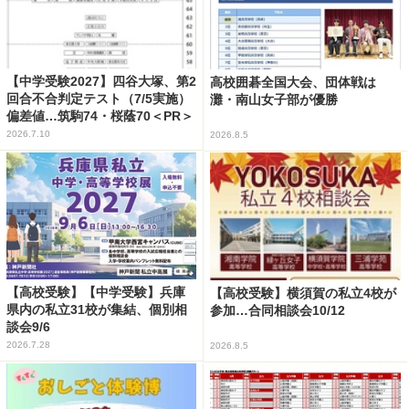
【中学受験2027】四谷大塚、第2
高校囲碁全国大会、団体戦は
回合不合判定テスト（7/5実施）
灘・南山女子部が優勝
偏差値…筑駒74・桜蔭70＜PR＞
2026.7.10
2026.8.5
【高校受験】【中学受験】兵庫
【高校受験】横須賀の私立4校が
県内の私立31校が集結、個別相
参加…合同相談会10/12
談会9/6
2026.7.28
2026.8.5