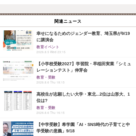
関連ニュース
幸せになるためのジェンダー教育、埼玉県が9/19
に講演会
教育イベント
2026.8.5 Wed 23:15
【小学校受験2027】学習院・早稲田実業「シミュ
レーションテスト」伸芽会
教育・受験
2026.8.6 Thu 18:15
高校生が志願したい大学・東北...2位は山形大、1
位は?
教育・受験
2026.8.6 Thu 16:15
【中学受験】希学園「AI・SNS時代の子育てと中
学受験の意義」9/18