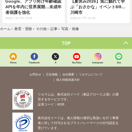
Google、アプリ向け年齢確認
【夏休み2026】魚に触れて学
APIを年内に世界展開…未成年
ぶ「おさかな」イベント8/8…
者保護を強化
川崎市
2026.7.31 Fri 13:45
2026.8.7 Fri 10:45
ホーム
›
教育・受験
›
その他
›
記事
›
写真・画像
TOP
Home
Facebook
X
YouTube
Instagram
line
お問合せ
広告掲載
会社概要
リセマムについて
個人情報保護方針
リセマムは、株式会社イード（東証グロース上場）の運
営するサービスです。
証券コード：6038
株式会社イードは、個人情報の適切な取扱いを行う事業
者に対して付与されるプライバシーマークの付与認定を
受けています。