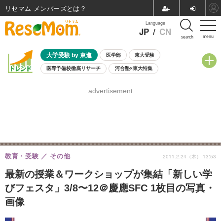
リセマム メンバーズ
Language
JP
/
CN
menu
search
大学受験 by 東進
医学部
東大受験
医専予備校徹底リサーチ
河合塾×東大特集
親子で考える大学選び
高校受験
中学受験
小学校受験
advertisement
共通テスト
夏休み
8月開催学校説明会・相談会
8月開催イベント・WS
全国公立高校 過去問
人気記事
自由研究教材（小学生向け）
自由研究教材（中学生向け）
ランキング
教育・受験
その他
2011.2.24（木） 13:53
最新の授業＆ワークショップが集結「新しい学
びフェスタ」3/8〜12＠慶應SFC 1枚目の写真・
画像