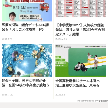
医療✕消防、縫合デモやAED講
【中学受験2027】人気校の併願
習も「おしごと体験博」9/5
先は…四谷大塚「第2回合不合判
定テスト」結果
2026.8.6
2026.7.16
砂金甲子園、神戸女学院が優
全国高校麻雀32チーム本選出
勝…全国14校の中高生が腕競う
場…麻布や大阪星光、東海も
2026.7.29
2026.8.5
Recommended by