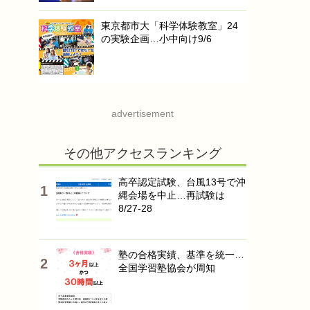
東京都市大「科学体験教室」24
の実験企画…小中向け9/6
advertisement
その他アクセスランキング
高卒認定試験、台風13号で沖
縄会場を中止…再試験は
8/27-28
塾の合格実績、基準を統一…
全国学習塾協会が周知