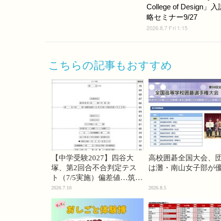
College of Design」
略セミナー9/27
2026.8.7 Fri 1:15
こちらの記事もおすすめ
【中学受験2027】四谷大
高校囲碁全国大会、
塚、第2回合不合判定テス
は灘・南山女子部が
ト（7/5実施）偏差値…筑駒
74・桜蔭70＜PR＞
2026.7.10
2026.8.5