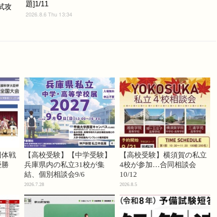
題]1/11
入試攻
2026.8.6 Thu 13:34
団体戦
【高校受験】【中学受験】
【高校受験】横須賀の私立
優勝
兵庫県内の私立31校が集
4校が参加…合同相談会
結、個別相談会9/6
10/12
2026.7.28
2026.8.5