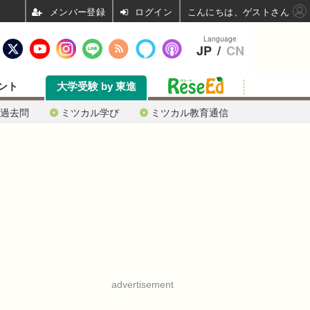
ログイン
こんにちは、ゲストさん
Language
JP
/
CN
ント
大学受験 by 東進
過去問
ミツカル学び
ミツカル教育通信
advertisement