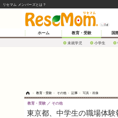
リセマム メンバーズ
ホーム
教育・受験
国
未就学児
小学生
ホーム
›
教育・受験
›
その他
›
記事
›
写真・画像
教育・受験
その他
東京都、中学生の職場体験