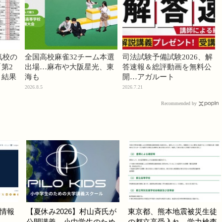
気校の
全国高校麻雀32チーム本選
司法試験予備試験2026、解
第2
出場…麻布や大阪星光、東
答速報＆総評動画を無料公
」結果
海も
開…アガルート
2026.8.5
2026.7.21
Recommended by
情報
【夏休み2026】村山斉氏が
東京都、熊本地震被災生徒
公開講義、小中学生のため
の都立高受入れ…学力検査