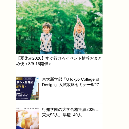
【夏休み2026】すぐ行けるイベント情報おまと
め便＜8/9-15開催＞
東大新学部「UTokyo College of
Design」入試攻略セミナー9/27
行知学園の大学合格実績2026…
東大55人、早慶149人