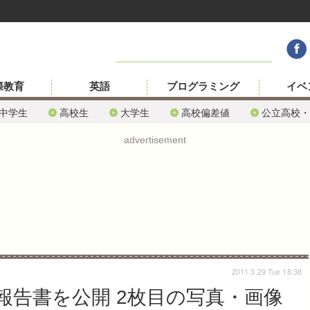
際教育
英語
プログラミング
イベ
中学生
高校生
大学生
高校偏差値
公立高校・
advertisement
2011.3.29 Tue 18:38
報告書を公開 2枚目の写真・画像