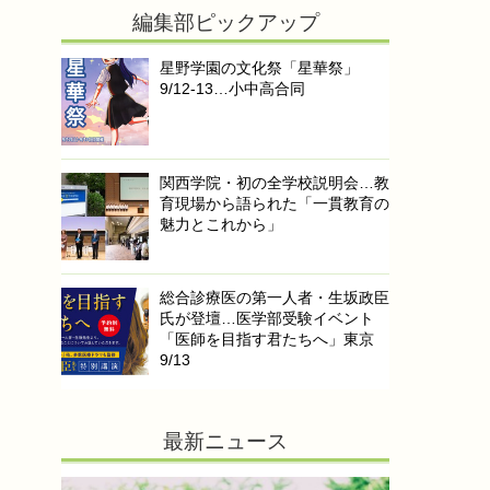
編集部ピックアップ
星野学園の文化祭「星華祭」
9/12-13…小中高合同
関西学院・初の全学校説明会…教
育現場から語られた「一貫教育の
魅力とこれから」
総合診療医の第一人者・生坂政臣
氏が登壇…医学部受験イベント
「医師を目指す君たちへ」東京
9/13
最新ニュース