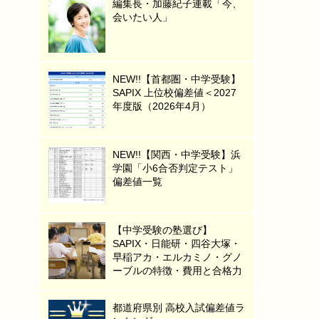
編集長・加藤紀子連載「今、
会いたい人」
NEW!!【首都圏・中学受験】
SAPIX 上位校偏差値＜2027
年度版（2026年4月）
NEW!!【関西・中学受験】浜
学園「小6合否判定テスト」
偏差値一覧
【中学受験の塾選び】
SAPIX・日能研・四谷大塚・
早稲アカ・エルカミノ・グノ
ーブルの特徴・費用と合格力
都道府県別 高校入試偏差値ラ