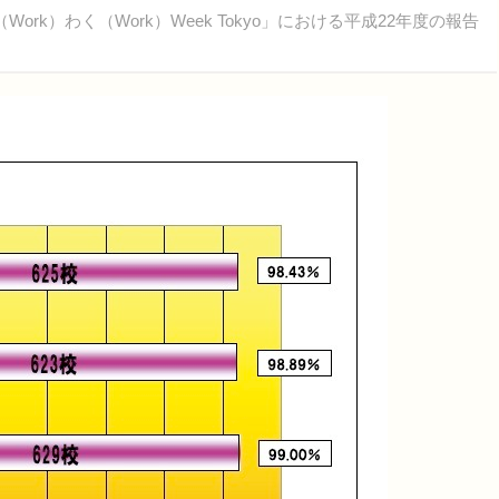
k）わく（Work）Week Tokyo」における平成22年度の報告