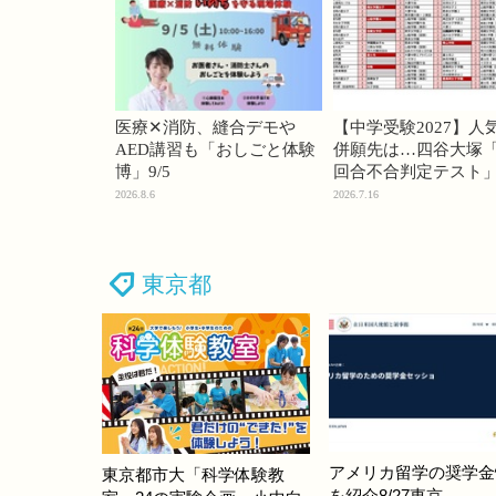
医療✕消防、縫合デモや
【中学受験2027】人
AED講習も「おしごと体験
併願先は…四谷大塚「
博」9/5
回合不合判定テスト
2026.8.6
2026.7.16
東京都
アメリカ留学の奨学金
東京都市大「科学体験教
を紹介8/27東京…