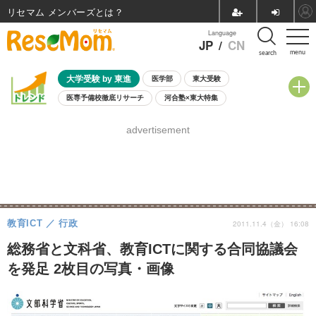
リセマム メンバーズ
Language
JP
/
CN
menu
search
大学受験 by 東進
医学部
東大受験
医専予備校徹底リサーチ
河合塾×東大特集
親子で考える大学選び
高校受験
中学受験
小学校受験
advertisement
共通テスト
夏休み
8月開催学校説明会・相談会
8月開催イベント・WS
全国公立高校 過去問
人気記事
自由研究教材（小学生向け）
自由研究教材（中学生向け）
ランキング
教育ICT
行政
2011.11.4（金） 16:08
総務省と文科省、教育ICTに関する合同協議会
を発足 2枚目の写真・画像