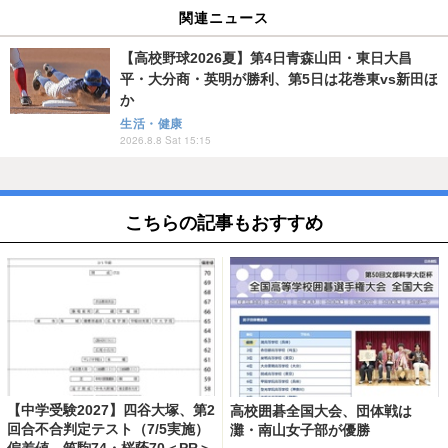
関連ニュース
【高校野球2026夏】第4日青森山田・東日大昌
平・大分商・英明が勝利、第5日は花巻東vs新田ほ
か
生活・健康
2026.8.8 Sat 15:15
こちらの記事もおすすめ
【中学受験2027】四谷大塚、第2
高校囲碁全国大会、団体戦は
回合不合判定テスト（7/5実施）
灘・南山女子部が優勝