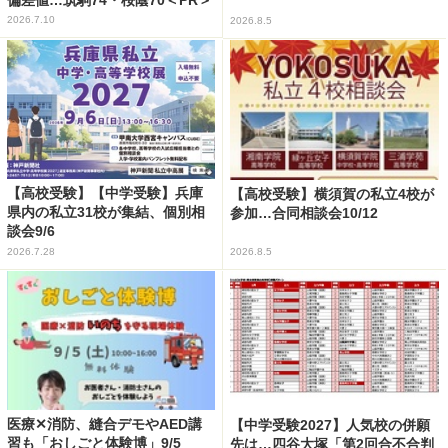
偏差値…筑駒74・桜蔭70＜PR＞
2026.7.10
2026.8.5
【高校受験】【中学受験】兵庫
【高校受験】横須賀の私立4校が
県内の私立31校が集結、個別相
参加…合同相談会10/12
談会9/6
2026.7.28
2026.8.5
医療✕消防、縫合デモやAED講
【中学受験2027】人気校の併願
習も「おしごと体験博」9/5
先は…四谷大塚「第2回合不合判