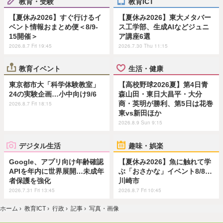
教育・受験
教育ICT
【夏休み2026】すぐ行けるイ
【夏休み2026】東大メタバー
ベント情報おまとめ便＜8/9-
ス工学部、生成AIなどジュニ
15開催＞
ア講座6選
2026.8.7 Fri 19:45
2026.7.30 Thu 11:15
教育イベント
生活・健康
東京都市大「科学体験教室」
【高校野球2026夏】第4日青
24の実験企画…小中向け9/6
森山田・東日大昌平・大分
商・英明が勝利、第5日は花巻
2026.8.7 Fri 18:15
東vs新田ほか
2026.8.9 Sun 9:15
デジタル生活
趣味・娯楽
Google、アプリ向け年齢確認
【夏休み2026】魚に触れて学
APIを年内に世界展開…未成年
ぶ「おさかな」イベント8/8…
者保護を強化
川崎市
2026.7.31 Fri 13:45
2026.8.7 Fri 10:45
ホーム
›
教育ICT
›
行政
›
記事
›
写真・画像