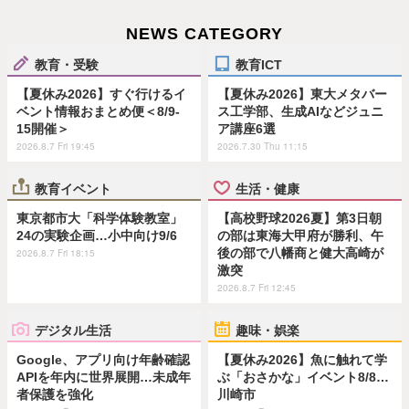
NEWS CATEGORY
教育・受験
教育ICT
【夏休み2026】すぐ行けるイ
【夏休み2026】東大メタバー
ベント情報おまとめ便＜8/9-
ス工学部、生成AIなどジュニ
15開催＞
ア講座6選
2026.8.7 Fri 19:45
2026.7.30 Thu 11:15
教育イベント
生活・健康
東京都市大「科学体験教室」
【高校野球2026夏】第3日朝
24の実験企画…小中向け9/6
の部は東海大甲府が勝利、午
後の部で八幡商と健大高崎が
2026.8.7 Fri 18:15
激突
2026.8.7 Fri 12:45
デジタル生活
趣味・娯楽
Google、アプリ向け年齢確認
【夏休み2026】魚に触れて学
APIを年内に世界展開…未成年
ぶ「おさかな」イベント8/8…
者保護を強化
川崎市