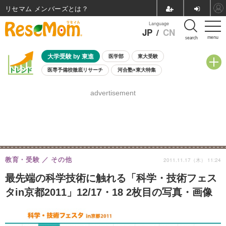
リセマム メンバーズ
Language
JP
/
CN
menu
search
大学受験 by 東進
医学部
東大受験
医専予備校徹底リサーチ
河合塾×東大特集
親子で考える大学選び
高校受験
中学受験
小学校受験
advertisement
共通テスト
夏休み
8月開催学校説明会・相談会
8月開催イベント・WS
全国公立高校 過去問
人気記事
自由研究教材（小学生向け）
自由研究教材（中学生向け）
ランキング
教育・受験
その他
2011.11.17（木） 11:24
最先端の科学技術に触れる「科学・技術フェス
タin京都2011」12/17・18 2枚目の写真・画像