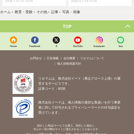
2026.7.31 Fri 13:45
2026.8.7 Fri 10:45
ホーム
›
教育・受験
›
その他
›
記事
›
写真・画像
TOP
Home
Facebook
X
YouTube
Instagram
line
お問合せ
広告掲載
会社概要
リセマムについて
個人情報保護方針
リセマムは、株式会社イード（東証グロース上場）の運
営するサービスです。
証券コード：6038
株式会社イードは、個人情報の適切な取扱いを行う事業
者に対して付与されるプライバシーマークの付与認定を
受けています。
紹介した商品/サービスを購入、契約した場合に、
売上の一部が弊社サイトに還元されることがあります。