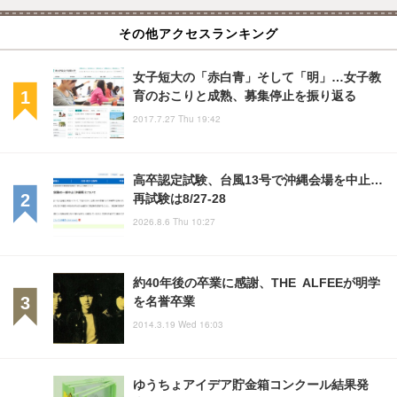
その他アクセスランキング
女子短大の「赤白青」そして「明」…女子教
育のおこりと成熟、募集停止を振り返る
2017.7.27 Thu 19:42
高卒認定試験、台風13号で沖縄会場を中止…
再試験は8/27-28
2026.8.6 Thu 10:27
約40年後の卒業に感謝、THE ALFEEが明学
を名誉卒業
2014.3.19 Wed 16:03
ゆうちょアイデア貯金箱コンクール結果発