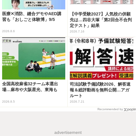
医療✕消防、縫合デモやAED講
【中学受験2027】人気校の併願
習も「おしごと体験博」9/5
先は…四谷大塚「第2回合不合判
定テスト」結果
2026.8.6
2026.7.16
全国高校麻雀32チーム本選出
司法試験予備試験2026、解答速
場…麻布や大阪星光、東海も
報＆総評動画を無料公開…アガ
ルート
2026.8.5
2026.7.21
Recommended by
advertisement