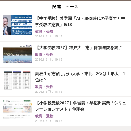
関連ニュース
【中学受験】希学園「AI・SNS時代の子育てと中
学受験の意義」9/18
教育・受験
2026.8.6 Thu 15:45
【大学受験2027】神戸大「志」特別選抜を終了
教育・受験
2026.8.6 Thu 19:15
高校生が志願したい大学・東北...2位は山形大、1
位は?
教育・受験
2026.8.6 Thu 16:15
【小学校受験2027】学習院・早稲田実業「シミュ
レーションテスト」伸芽会
教育・受験
2026.8.6 Thu 18:15