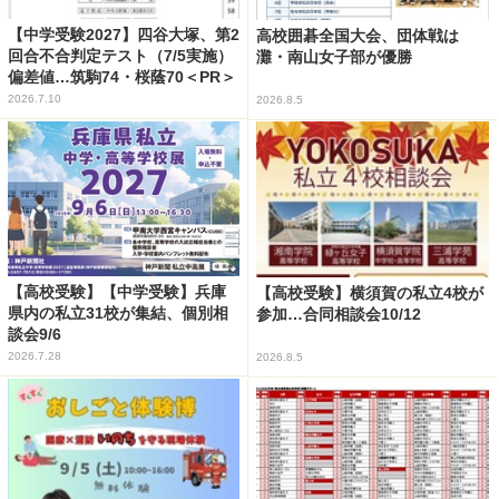
【中学受験2027】四谷大塚、第2
高校囲碁全国大会、団体戦は
回合不合判定テスト（7/5実施）
灘・南山女子部が優勝
偏差値…筑駒74・桜蔭70＜PR＞
2026.7.10
2026.8.5
【高校受験】【中学受験】兵庫
【高校受験】横須賀の私立4校が
県内の私立31校が集結、個別相
参加…合同相談会10/12
談会9/6
2026.7.28
2026.8.5