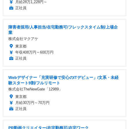
月給28万1,228円～
正社員
障害者採用/人事担当/在宅勤務可/フレックスタイム制/上場企
業
株式会社マクアケ
東京都
年収408万円～600万円
正社員
Webデザイナー「充実研修で安心のITデビュー」/文系・未経
験スタート9割/フルリモート
株式会社TheNewGate「12989」
東京都
月給30万円～70万円
正社員
PR動画クリエイター/在宅勤務可/在宅ワーク