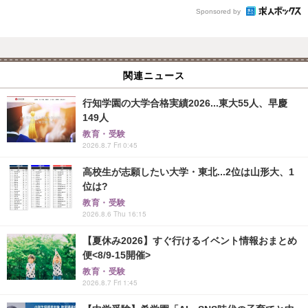
Sponsored by
関連ニュース
行知学園の大学合格実績2026...東大55人、早慶
149人
教育・受験
2026.8.7 Fri 0:45
高校生が志願したい大学・東北...2位は山形大、1
位は?
教育・受験
2026.8.6 Thu 16:15
【夏休み2026】すぐ行けるイベント情報おまとめ
便<8/9-15開催>
教育・受験
2026.8.7 Fri 1:45