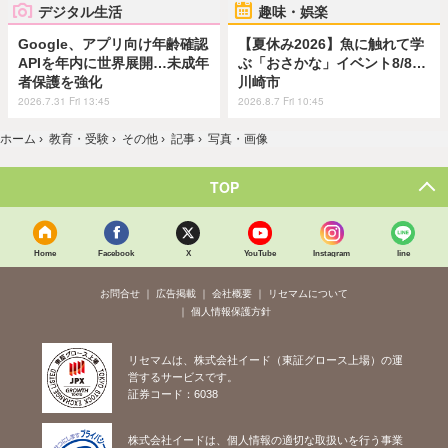
デジタル生活
趣味・娯楽
Google、アプリ向け年齢確認
【夏休み2026】魚に触れて学
APIを年内に世界展開…未成年
ぶ「おさかな」イベント8/8…
者保護を強化
川崎市
2026.7.31 Fri 13:45
2026.8.7 Fri 10:45
ホーム
›
教育・受験
›
その他
›
記事
›
写真・画像
TOP
Home
Facebook
X
YouTube
Instagram
line
お問合せ
広告掲載
会社概要
リセマムについて
個人情報保護方針
リセマムは、株式会社イード（東証グロース上場）の運
営するサービスです。
証券コード：6038
株式会社イードは、個人情報の適切な取扱いを行う事業