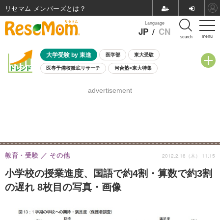
リセマム メンバーズ
Language
JP
/
CN
menu
search
大学受験 by 東進
医学部
東大受験
医専予備校徹底リサーチ
河合塾×東大特集
親子で考える大学選び
高校受験
中学受験
小学校受験
advertisement
共通テスト
夏休み
8月開催学校説明会・相談会
8月開催イベント・WS
全国公立高校 過去問
人気記事
自由研究教材（小学生向け）
自由研究教材（中学生向け）
ランキング
教育・受験
その他
2012.2.16（木） 11:15
小学校の授業進度、国語で約4割・算数で約3割
の遅れ 8枚目の写真・画像