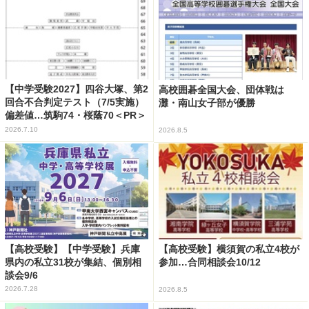
【中学受験2027】四谷大塚、第2
高校囲碁全国大会、団体戦は
回合不合判定テスト（7/5実施）
灘・南山女子部が優勝
偏差値…筑駒74・桜蔭70＜PR＞
2026.7.10
2026.8.5
【高校受験】【中学受験】兵庫
【高校受験】横須賀の私立4校が
県内の私立31校が集結、個別相
参加…合同相談会10/12
談会9/6
2026.7.28
2026.8.5