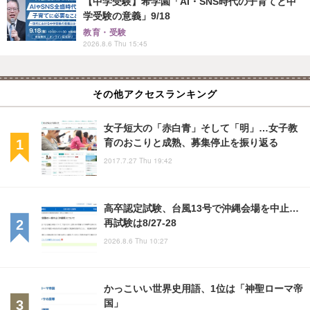
【中学受験】希学園「AI・SNS時代の子育てと中
学受験の意義」9/18
教育・受験
2026.8.6 Thu 15:45
その他アクセスランキング
女子短大の「赤白青」そして「明」…女子教
育のおこりと成熟、募集停止を振り返る
2017.7.27 Thu 19:42
高卒認定試験、台風13号で沖縄会場を中止…
再試験は8/27-28
2026.8.6 Thu 10:27
かっこいい世界史用語、1位は「神聖ローマ帝
国」