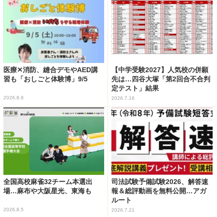
医療✕消防、縫合デモやAED講
【中学受験2027】人気校の併願
習も「おしごと体験博」9/5
先は…四谷大塚「第2回合不合判
定テスト」結果
2026.8.6
2026.7.16
全国高校麻雀32チーム本選出
司法試験予備試験2026、解答速
場…麻布や大阪星光、東海も
報＆総評動画を無料公開…アガ
ルート
2026.8.5
2026.7.21