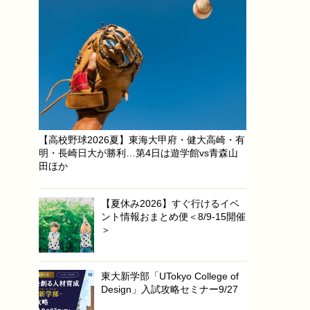
【高校野球2026夏】東海大甲府・健大高崎・有
明・長崎日大が勝利…第4日は遊学館vs青森山
田ほか
【夏休み2026】すぐ行けるイベ
ント情報おまとめ便＜8/9-15開催
＞
東大新学部「UTokyo College of
Design」入試攻略セミナー9/27