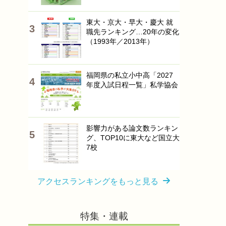
東大・京大・早大・慶大 就
職先ランキング…20年の変化
（1993年／2013年）
福岡県の私立小中高「2027
年度入試日程一覧」私学協会
影響力がある論文数ランキン
グ、TOP10に東大など国立大
7校
アクセスランキングをもっと見る
特集・連載