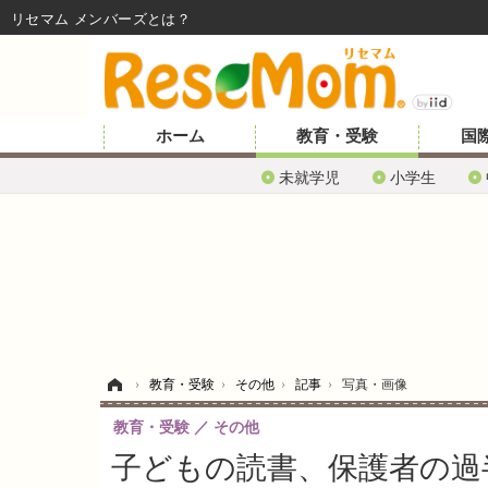
リセマム メンバーズ
ホーム
教育・受験
国
未就学児
小学生
ホーム
›
教育・受験
›
その他
›
記事
›
写真・画像
教育・受験
その他
子どもの読書、保護者の過