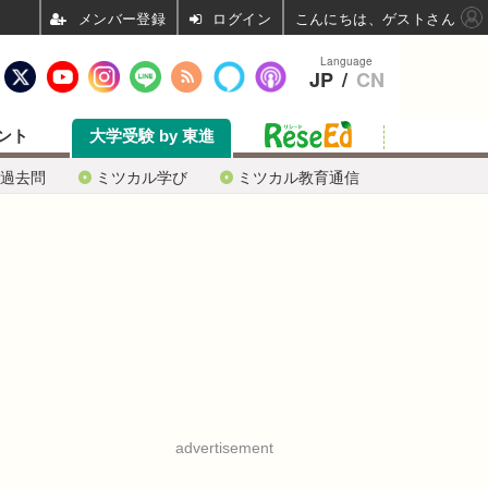
ログイン
こんにちは、ゲストさん
Language
JP
/
CN
ント
大学受験 by 東進
過去問
ミツカル学び
ミツカル教育通信
advertisement