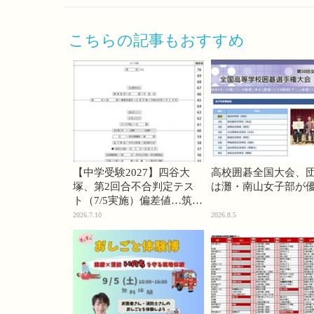
こちらの記事もおすすめ
【中学受験2027】四谷大
高校囲碁全国大会、
塚、第2回合不合判定テス
は灘・南山女子部が
ト（7/5実施）偏差値…筑駒
74・桜蔭70＜PR＞
2026.7.10
2026.8.5