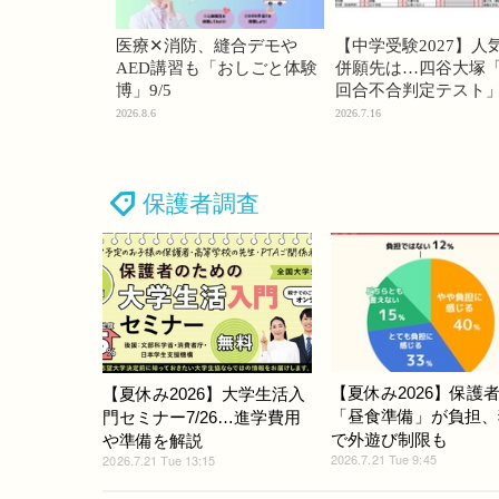
医療✕消防、縫合デモや
【中学受験2027】人
AED講習も「おしごと体験
併願先は…四谷大塚「
博」9/5
回合不合判定テスト
2026.8.6
2026.7.16
保護者調査
【夏休み2026】保護者
【夏休み2026】大学生活入
「昼食準備」が負担、
門セミナー7/26…進学費用
で外遊び制限も
や準備を解説
2026.7.21 Tue 9:45
2026.7.21 Tue 13:15