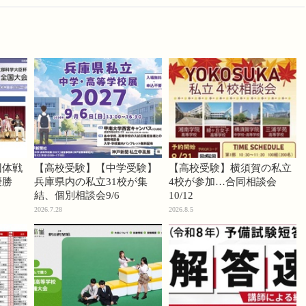
団体戦
【高校受験】【中学受験】
【高校受験】横須賀の私立
優勝
兵庫県内の私立31校が集
4校が参加…合同相談会
結、個別相談会9/6
10/12
2026.7.28
2026.8.5