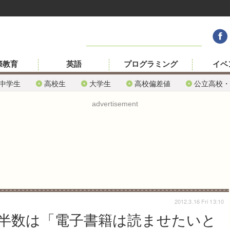
際教育
英語
プログラミング
イベ
中学生
高校生
大学生
高校偏差値
公立高校・
advertisement
2012.3.16 Fri 13:10
半数は「電子書籍は読ませたいと