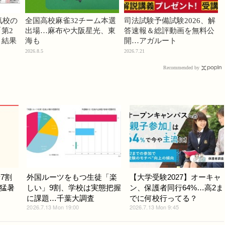
気校の
全国高校麻雀32チーム本選
司法試験予備試験2026、解
第2
出場…麻布や大阪星光、東
答速報＆総評動画を無料公
」結果
海も
開…アガルート
2026.8.5
2026.7.21
Recommended by
7割
外国ルーツをもつ生徒「楽
【大学受験2027】オーキャ
猛暑
しい」9割、学校は実態把握
ン、保護者同行64%…高2ま
に課題…千葉大調査
でに何校行ってる？
2026.7.13 Mon 19:00
2026.7.13 Mon 9:45