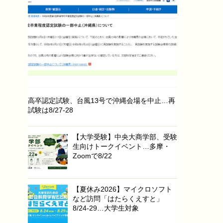
高卒認定試験、台風13号で沖縄会場を中止…再
試験は8/27-28
【大学受験】中央大商学部、受験
生向けトークイベント…多摩・
Zoomで8/22
【夏休み2026】マイクロソフト
など訪問「はたらくえすと」
8/24-29…大学生対象