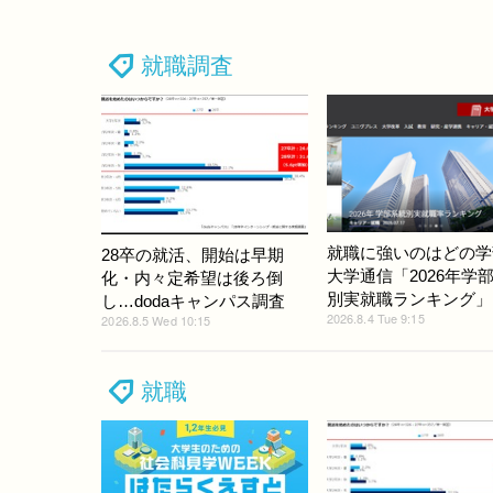
就職調査
就職に強いのはどの学
28卒の就活、開始は早期
大学通信「2026年学
化・内々定希望は後ろ倒
別実就職ランキング」
し…dodaキャンパス調査
2026.8.4 Tue 9:15
2026.8.5 Wed 10:15
就職