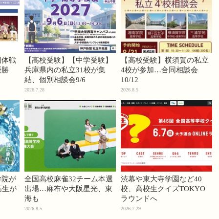
団体戦
【高校受験】【中学受験】
【高校受験】横須賀の私立
優勝
兵庫県内の私立31校が集
4校が参加…合同相談会
結、個別相談会9/6
10/12
2026.7.28
2026.8.5
学院が
全国高校麻雀32チーム本選
渋幕や東大寺学園など40
高生が
出場…麻布や大阪星光、東
校、高校生クイズTOKYO
海も
ラウンドへ
2026.8.5
2026.7.29