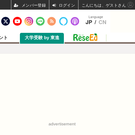
ログイン
こんにちは、ゲストさん
Language
JP
/
CN
ント
大学受験 by 東進
advertisement