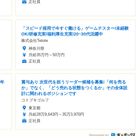
正社員
「スピード採用で今すぐ働ける」ゲームテスター/未経験
OK/研修充実/福利厚生充実/20~30代活躍中
株式会社Tetote
神奈川県
月給35万円～50万円
正社員
与年
賞与あり 次世代を担うリーダー候補を募集!「何を売る
か」でなく、「どう売れる状態をつくるか」その全体設
計に関われるポジションです
コトブキゴルフ
東京都
月給28万9,643円～35万3,970円
正社員
Sponsored by