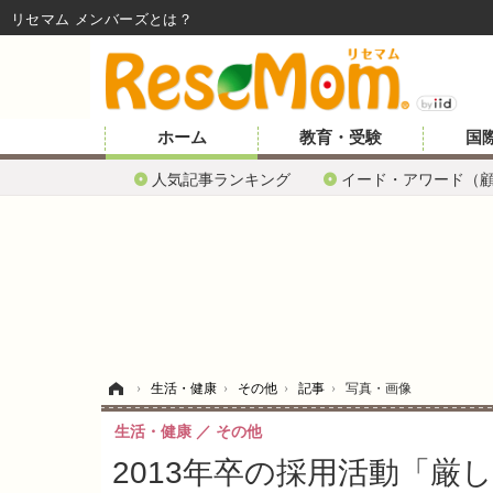
リセマム メンバーズ
ホーム
教育・受験
国
人気記事ランキング
イード・アワード（
ホーム
›
生活・健康
›
その他
›
記事
›
写真・画像
生活・健康
その他
2013年卒の採用活動「厳