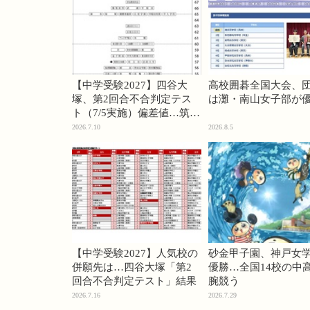
【中学受験2027】四谷大
高校囲碁全国大会、
塚、第2回合不合判定テス
は灘・南山女子部が
ト（7/5実施）偏差値…筑駒
74・桜蔭70＜PR＞
2026.7.10
2026.8.5
【中学受験2027】人気校の
砂金甲子園、神戸女
併願先は…四谷大塚「第2
優勝…全国14校の中
回合不合判定テスト」結果
腕競う
2026.7.16
2026.7.29