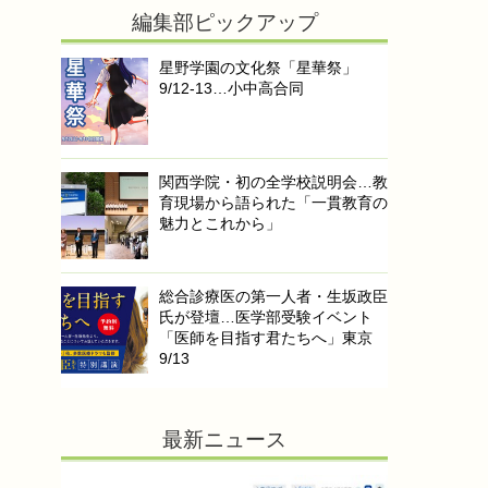
編集部ピックアップ
星野学園の文化祭「星華祭」
9/12-13…小中高合同
関西学院・初の全学校説明会…教
育現場から語られた「一貫教育の
魅力とこれから」
総合診療医の第一人者・生坂政臣
氏が登壇…医学部受験イベント
「医師を目指す君たちへ」東京
9/13
最新ニュース