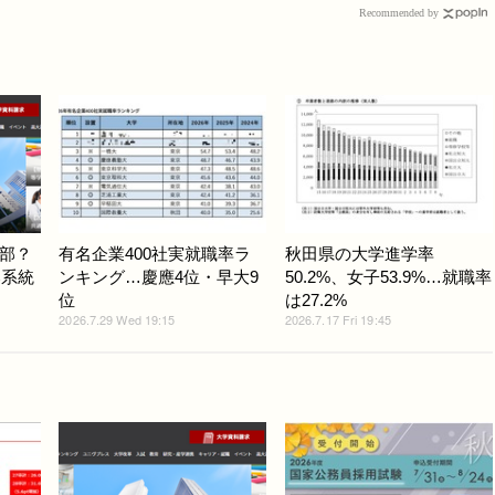
Recommended by
部？
有名企業400社実就職率ラ
秋田県の大学進学率
部系統
ンキング…慶應4位・早大9
50.2%、女子53.9%…就職率
位
は27.2%
2026.7.29 Wed 19:15
2026.7.17 Fri 19:45