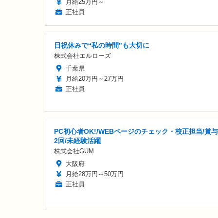
月給25万円～
正社員
日祝休みで“私の時間”も大切に
株式会社エルローズ
千葉県
月給20万円～27万円
正社員
PC初心者OK!/WEBページのチェック・校正担当/賞
2回/未経験活躍
株式会社GUM
大阪府
月給28万円～50万円
正社員