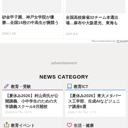
砂金甲子園、神戸女学院が優
全国高校麻雀32チーム本選出
勝…全国14校の中高生が腕競う
場…麻布や大阪星光、東海も
2026.7.29
2026.8.5
Recommended by
advertisement
NEWS CATEGORY
教育・受験
教育ICT
【夏休み2026】村山斉氏が公
【夏休み2026】東大メタバー
開講義、小中学生のための大
ス工学部、生成AIなどジュニ
学講義スクール9月開校
ア講座6選
2026.8.6 Thu 19:15
2026.7.30 Thu 11:15
教育イベント
生活・健康