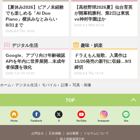
【夏休み2026】ピアノ未経験
【高校野球2026夏】仙台育英
でも楽しめる「AI Duo
が開幕戦勝利、第2日は東筑
Piano」横浜みなとみらい
vs神村学園ほか
8/31まで
2026.8.5 Wed 20:32
2026.8.6 Thu 19:45
デジタル生活
趣味・娯楽
Google、アプリ向け年齢確認
ドラえもん短歌、入選作は
APIを年内に世界展開…未成年
11/20発売の新刊に収録…9/3
者保護を強化
締切
2026.7.31 Fri 13:45
2026.8.6 Thu 15:15
ホーム
›
デジタル生活
›
モバイル
›
記事
›
写真・画像
TOP
Home
Facebook
X
YouTube
Instagram
line
お問合せ
広告掲載
会社概要
リセマムについて
個人情報保護方針