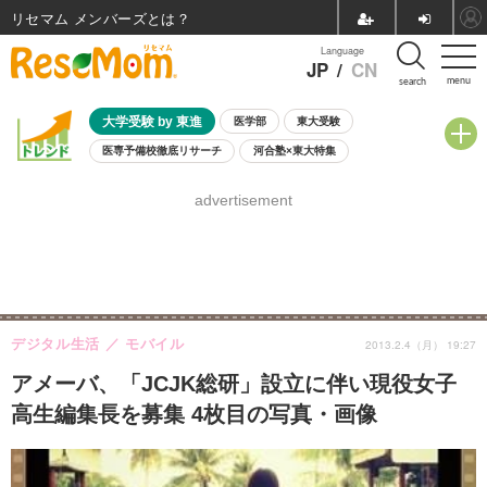
リセマム メンバーズ
Language
JP
/
CN
menu
search
大学受験 by 東進
医学部
東大受験
医専予備校徹底リサーチ
河合塾×東大特集
親子で考える大学選び
高校受験
中学受験
小学校受験
advertisement
共通テスト
夏休み
8月開催学校説明会・相談会
8月開催イベント・WS
全国公立高校 過去問
人気記事
自由研究教材（小学生向け）
自由研究教材（中学生向け）
ランキング
デジタル生活
モバイル
2013.2.4（月） 19:27
アメーバ、「JCJK総研」設立に伴い現役女子
高生編集長を募集 4枚目の写真・画像