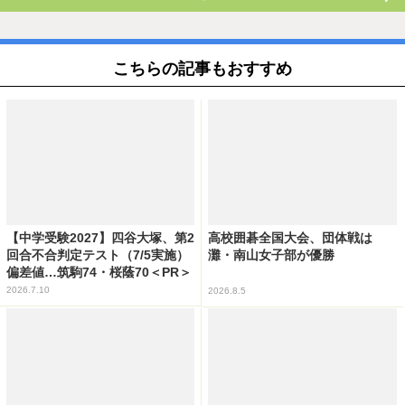
こちらの記事もおすすめ
【中学受験2027】四谷大塚、第2
高校囲碁全国大会、団体戦は
回合不合判定テスト（7/5実施）
灘・南山女子部が優勝
偏差値…筑駒74・桜蔭70＜PR＞
2026.7.10
2026.8.5