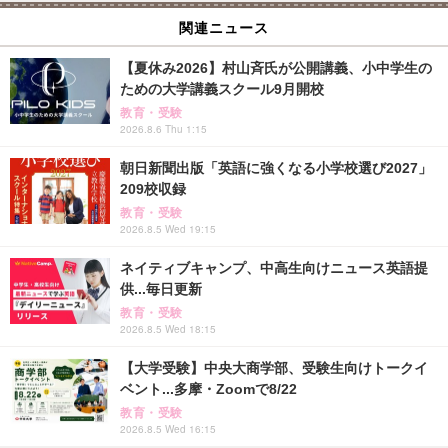
関連ニュース
【夏休み2026】村山斉氏が公開講義、小中学生の
ための大学講義スクール9月開校
教育・受験
2026.8.6 Thu 1:15
朝日新聞出版「英語に強くなる小学校選び2027」
209校収録
教育・受験
2026.8.5 Wed 19:15
ネイティブキャンプ、中高生向けニュース英語提
供...毎日更新
教育・受験
2026.8.5 Wed 18:15
【大学受験】中央大商学部、受験生向けトークイ
ベント...多摩・Zoomで8/22
教育・受験
2026.8.5 Wed 16:15