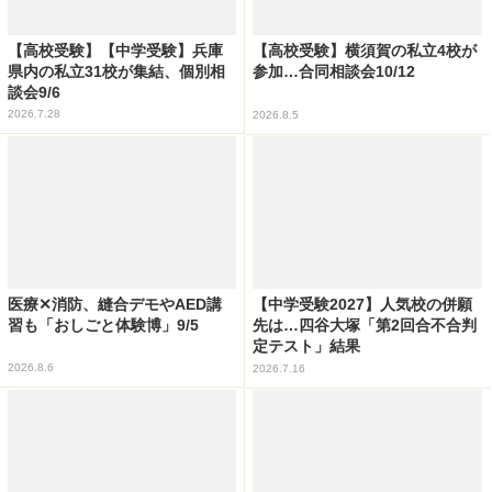
【高校受験】【中学受験】兵庫
【高校受験】横須賀の私立4校が
県内の私立31校が集結、個別相
参加…合同相談会10/12
談会9/6
2026.7.28
2026.8.5
医療✕消防、縫合デモやAED講
【中学受験2027】人気校の併願
習も「おしごと体験博」9/5
先は…四谷大塚「第2回合不合判
定テスト」結果
2026.8.6
2026.7.16