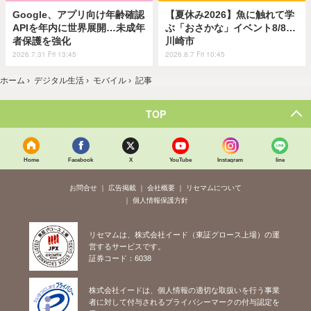
Google、アプリ向け年齢確認
【夏休み2026】魚に触れて学
APIを年内に世界展開…未成年
ぶ「おさかな」イベント8/8…
者保護を強化
川崎市
2026.7.31 Fri 13:45
2026.8.7 Fri 10:45
ホーム
›
デジタル生活
›
モバイル
›
記事
TOP
Home
Facebook
X
YouTube
Instagram
line
お問合せ
広告掲載
会社概要
リセマムについて
個人情報保護方針
リセマムは、株式会社イード（東証グロース上場）の運
営するサービスです。
証券コード：6038
株式会社イードは、個人情報の適切な取扱いを行う事業
者に対して付与されるプライバシーマークの付与認定を