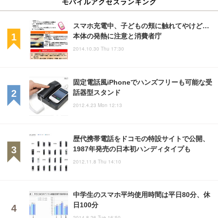
モバイルアクセスランキング
スマホ充電中、子どもの頬に触れてやけど…
本体の発熱に注意と消費者庁
2014.10.30 Thu 17:30
固定電話風iPhoneでハンズフリーも可能な受
話器型スタンド
2012.4.23 Mon 12:13
歴代携帯電話をドコモの特設サイトで公開、
1987年発売の日本初ハンディタイプも
2012.11.8 Thu 14:10
中学生のスマホ平均使用時間は平日80分、休
日100分
2014.8.26 Tue 16:50