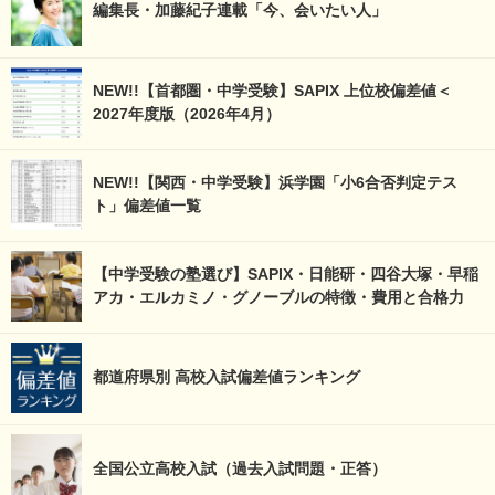
編集長・加藤紀子連載「今、会いたい人」
NEW!!【首都圏・中学受験】SAPIX 上位校偏差値＜
2027年度版（2026年4月）
NEW!!【関西・中学受験】浜学園「小6合否判定テス
ト」偏差値一覧
【中学受験の塾選び】SAPIX・日能研・四谷大塚・早稲
アカ・エルカミノ・グノーブルの特徴・費用と合格力
都道府県別 高校入試偏差値ランキング
全国公立高校入試（過去入試問題・正答）