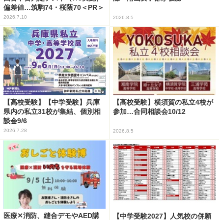
偏差値…筑駒74・桜蔭70＜PR＞
2026.7.10
2026.8.5
【高校受験】【中学受験】兵庫
【高校受験】横須賀の私立4校が
県内の私立31校が集結、個別相
参加…合同相談会10/12
談会9/6
2026.7.28
2026.8.5
医療✕消防、縫合デモやAED講
【中学受験2027】人気校の併願