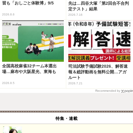
習も「おしごと体験博」9/5
先は…四谷大塚「第2回合不合判
定テスト」結果
2026.8.6
2026.7.16
全国高校麻雀32チーム本選出
司法試験予備試験2026、解答速
場…麻布や大阪星光、東海も
報＆総評動画を無料公開…アガ
ルート
2026.8.5
2026.7.21
Recommended by
特集・連載