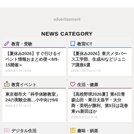
advertisement
NEWS CATEGORY
教育・受験
教育ICT
【夏休み2026】すぐ行けるイ
【夏休み2026】東大メタバー
ベント情報おまとめ便＜8/9-
ス工学部、生成AIなどジュニ
15開催＞
ア講座6選
2026.8.7 Fri 19:45
2026.7.30 Thu 11:15
教育イベント
生活・健康
東京都市大「科学体験教室」
【高校野球2026夏】第4日青
24の実験企画…小中向け9/6
森山田・東日大昌平・大分
商・英明が勝利、第5日は花巻
2026.8.7 Fri 18:15
東vs新田ほか
2026.8.9 Sun 9:15
デジタル生活
趣味・娯楽