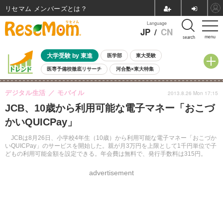
リセマム メンバーズ
Language
JP
/
CN
menu
search
大学受験 by 東進
医学部
東大受験
医専予備校徹底リサーチ
河合塾×東大特集
親子で考える大学選び
高校受験
中学受験
小学校受験
デジタル生活
モバイル
2013.8.26 Mon 17:15
共通テスト
夏休み
8月開催学校説明会・相談会
JCB、10歳から利用可能な電子マネー「おこづ
8月開催イベント・WS
全国公立高校 過去問
人気記事
かいQUICPay」
自由研究教材（小学生向け）
自由研究教材（中学生向け）
ランキング
JCBは8月26日、小学校4年生（10歳）から利用可能な電子マネー「おこづか
いQUICPay」のサービスを開始した。親が月3万円を上限として1千円単位で子
どもの利用可能金額を設定できる。年会費は無料で、発行手数料は315円。
advertisement