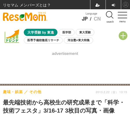
リセマム メンバーズ
Language
JP
/
CN
menu
search
大学受験 by 東進
医学部
東大受験
医専予備校徹底リサーチ
河合塾×東大特集
親子で考える大学選び
高校受験
中学受験
小学校受験
advertisement
共通テスト
夏休み
8月開催学校説明会・相談会
8月開催イベント・WS
全国公立高校 過去問
人気記事
自由研究教材（小学生向け）
自由研究教材（中学生向け）
ランキング
趣味・娯楽
その他
2013.2.22（金） 13:15
最先端技術から高校生の研究成果まで「科学・
技術フェスタ」3/16-17 3枚目の写真・画像