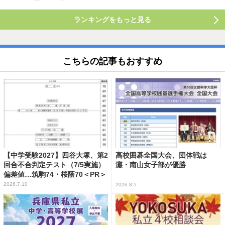
ランキングをもっと見る
こちらの記事もおすすめ
【中学受験2027】四谷大塚、第2
高校囲碁全国大会、団体戦は
回合不合判定テスト（7/5実施）
灘・南山女子部が優勝
偏差値…筑駒74・桜蔭70＜PR＞
2026.7.10
2026.8.5