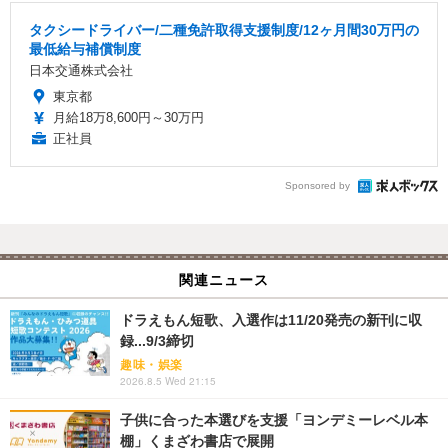
タクシードライバー/二種免許取得支援制度/12ヶ月間30万円の
最低給与補償制度
日本交通株式会社
東京都
月給18万8,600円～30万円
正社員
Sponsored by
関連ニュース
ドラえもん短歌、入選作は11/20発売の新刊に収
録...9/3締切
趣味・娯楽
2026.8.5 Wed 21:15
子供に合った本選びを支援「ヨンデミーレベル本
棚」くまざわ書店で展開