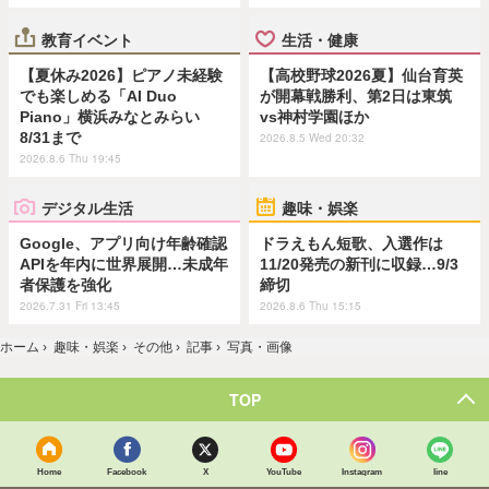
教育イベント
生活・健康
【夏休み2026】ピアノ未経験
【高校野球2026夏】仙台育英
でも楽しめる「AI Duo
が開幕戦勝利、第2日は東筑
Piano」横浜みなとみらい
vs神村学園ほか
8/31まで
2026.8.5 Wed 20:32
2026.8.6 Thu 19:45
デジタル生活
趣味・娯楽
Google、アプリ向け年齢確認
ドラえもん短歌、入選作は
APIを年内に世界展開…未成年
11/20発売の新刊に収録…9/3
者保護を強化
締切
2026.7.31 Fri 13:45
2026.8.6 Thu 15:15
ホーム
›
趣味・娯楽
›
その他
›
記事
›
写真・画像
TOP
Home
Facebook
X
YouTube
Instagram
line