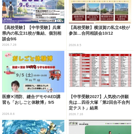
【高校受験】【中学受験】兵庫
【高校受験】横須賀の私立4校が
県内の私立31校が集結、個別相
参加…合同相談会10/12
談会9/6
2026.7.28
2026.8.5
医療✕消防、縫合デモやAED講
【中学受験2027】人気校の併願
習も「おしごと体験博」9/5
先は…四谷大塚「第2回合不合判
定テスト」結果
2026.8.6
2026.7.16