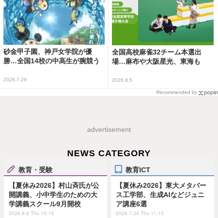
砂金甲子園、神戸女学院が優
全国高校麻雀32チーム本選出
勝…全国14校の中高生が腕競う
場…麻布や大阪星光、東海も
2026.7.29
2026.8.5
Recommended by
advertisement
NEWS CATEGORY
教育・受験
教育ICT
【夏休み2026】村山斉氏が公
【夏休み2026】東大メタバー
開講義、小中学生のための大
ス工学部、生成AIなどジュニ
学講義スクール9月開校
ア講座6選
2026.8.6 Thu 19:15
2026.7.30 Thu 11:15