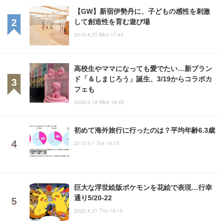
【GW】新宿伊勢丹に、子どもの感性を刺激
して創造性を育む遊び場
2015.4.27 Mon 17:45
高校生やママになっても愛でたい…新ブラン
ド「＆しまじろう」誕生、3/19からコラボカ
フェも
2026.3.18 Wed 16:45
初めて海外旅行に行ったのは？平均年齢6.3歳
2015.9.1 Tue 16:15
巨大な浮世絵版ポケモンを花絵で表現…行幸
通り5/20-22
2023.4.27 Thu 18:15