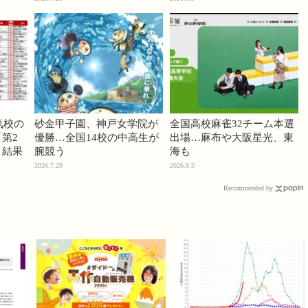
気校の
砂金甲子園、神戸女学院が
全国高校麻雀32チーム本選
第2
優勝…全国14校の中高生が
出場…麻布や大阪星光、東
」結果
腕競う
海も
2026.7.29
2026.8.5
Recommended by