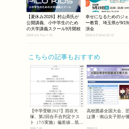
【夏休み2026】村山斉氏が
幸せになるためのジェ
公開講義、小中学生のため
ー教育、埼玉県が9/1
の大学講義スクール9月開校
演会
2026.8.6 Thu 1:15
2026.8.5 Wed 23:15
こちらの記事もおすすめ
【中学受験2027】四谷大
高校囲碁全国大会、
塚、第2回合不合判定テス
は灘・南山女子部が
ト（7/5実施）偏差値…筑駒
74・桜蔭70＜PR＞
2026.7.10
2026.8.5