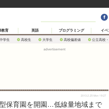
際教育
英語
プログラミング
イベ
中学生
高校生
大学生
高校偏差値
公立高校・
advertisement
2013.2.25 Mon 19:27
験型保育園を開園…低線量地域まで