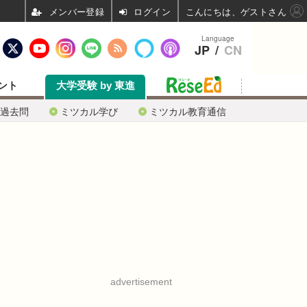
ログイン
こんにちは、ゲストさん
Language
JP
/
CN
ント
大学受験 by 東進
過去問
ミツカル学び
ミツカル教育通信
advertisement