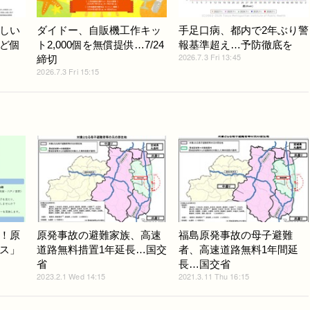
しい
ダイドー、自販機工作キッ
手足口病、都内で2年ぶり警
ど個
ト2,000個を無償提供…7/24
報基準超え…予防徹底を
2026.7.3 Fri 13:45
締切
2026.7.3 Fri 15:15
！原
原発事故の避難家族、高速
福島原発事故の母子避難
ス」
道路無料措置1年延長…国交
者、高速道路無料1年間延
省
長…国交省
2023.2.1 Wed 14:15
2021.3.11 Thu 16:15