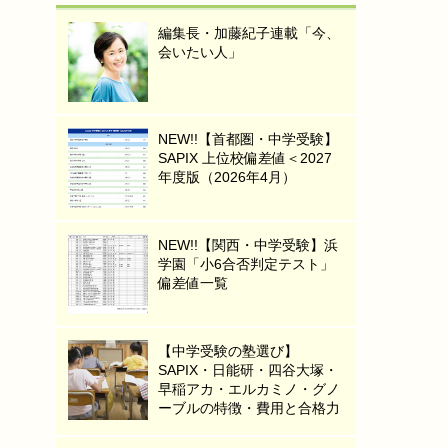
編集長・加藤紀子連載「今、
会いたい人」
NEW!!【首都圏・中学受験】
SAPIX 上位校偏差値＜2027
年度版（2026年4月）
NEW!!【関西・中学受験】浜
学園「小6合否判定テスト」
偏差値一覧
【中学受験の塾選び】
SAPIX・日能研・四谷大塚・
早稲アカ・エルカミノ・グノ
ーブルの特徴・費用と合格力