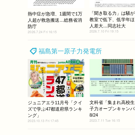
「聞き取る力」は騒が
熱中症が急増、1週間で1万
教室で低下、低学年ほ
人超が救急搬送…総務省消
人差大…同志社大
防庁
2026.7.10 Fri 19:15
2026.7.24 Fri 16:15
福島第一原子力発電所
文科省「集まれ高校生
ジュニアエラ11月号「クイ
子力オープンキャンパ
ズで学ぶ47都道府県ランキ
8/24
ング」
2023.7.11 Tue 16:15
2023.10.13 Fri 17:45