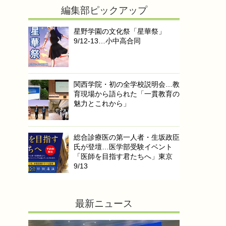
編集部ピックアップ
星野学園の文化祭「星華祭」
9/12-13…小中高合同
関西学院・初の全学校説明会…教
育現場から語られた「一貫教育の
魅力とこれから」
総合診療医の第一人者・生坂政臣
氏が登壇…医学部受験イベント
「医師を目指す君たちへ」東京
9/13
最新ニュース