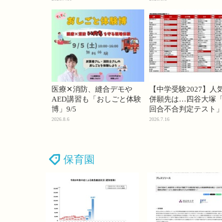
医療✕消防、縫合デモや
【中学受験2027】人
AED講習も「おしごと体験
併願先は…四谷大塚「
博」9/5
回合不合判定テスト
2026.8.6
2026.7.16
保育園