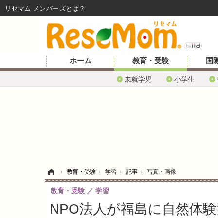
リセマム メンバーズ
ホーム
教育・受験
国
未就学児
小学生
ホーム
›
教育・受験
›
学習
›
記事
›
写真・画像
教育・受験
学習
NPO法人が福島に自然体