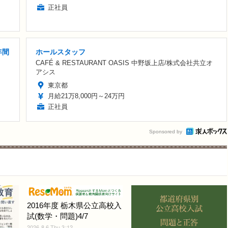
正社員
年間
ホールスタッフ
CAFÉ & RESTAURANT OASIS 中野坂上店/株式会社共立オ
アシス
東京都
月給21万8,000円～24万円
正社員
Sponsored by
2016年度 栃木県公立高校入
試(数学・問題)4/7
2026.8.6 Thu 3:12