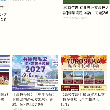
2019年度 福井県公立高校入
試[標準問題 国語・問題]2/6
ンダ
2026.8.5 Wed 20:28
9に講
団体戦
【高校受験】【中学受験】
【高校受験】横須賀の私立
優勝
兵庫県内の私立31校が集
4校が参加…合同相談会
結、個別相談会9/6
10/12
2026.7.28
2026.8.5