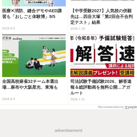
医療✕消防、縫合デモやAED講
【中学受験2027】人気校の併願
習も「おしごと体験博」9/5
先は…四谷大塚「第2回合不合判
定テスト」結果
2026.8.6
2026.7.16
全国高校麻雀32チーム本選出
司法試験予備試験2026、解答速
場…麻布や大阪星光、東海も
報＆総評動画を無料公開…アガ
ルート
2026.8.5
2026.7.21
Recommended by
advertisement