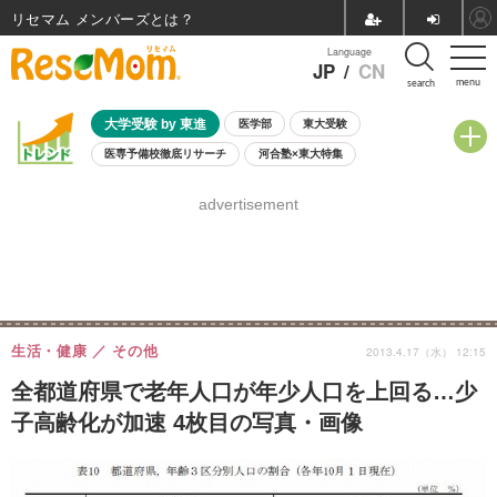
リセマム メンバーズ
Language
JP
/
CN
menu
search
大学受験 by 東進
医学部
東大受験
医専予備校徹底リサーチ
河合塾×東大特集
親子で考える大学選び
高校受験
中学受験
小学校受験
advertisement
共通テスト
夏休み
8月開催学校説明会・相談会
8月開催イベント・WS
全国公立高校 過去問
人気記事
自由研究教材（小学生向け）
自由研究教材（中学生向け）
ランキング
生活・健康
その他
2013.4.17（水） 12:15
全都道府県で老年人口が年少人口を上回る…少
子高齢化が加速 4枚目の写真・画像