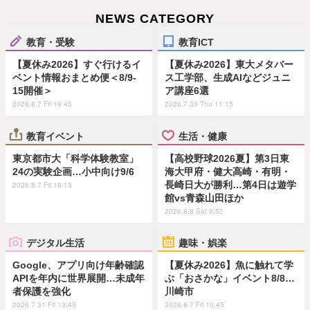
NEWS CATEGORY
教育・受験
教育ICT
【夏休み2026】すぐ行けるイ
【夏休み2026】東大メタバー
ベント情報おまとめ便＜8/9-
ス工学部、生成AIなどジュニ
15開催＞
ア講座6選
2026.8.7 Fri 19:45
2026.7.30 Thu 11:15
教育イベント
生活・健康
東京都市大「科学体験教室」
【高校野球2026夏】第3日東
24の実験企画…小中向け9/6
海大甲府・健大高崎・有明・
長崎日大が勝利…第4日は遊学
2026.8.7 Fri 18:15
館vs青森山田ほか
2026.8.8 Sat 9:52
デジタル生活
趣味・娯楽
Google、アプリ向け年齢確認
【夏休み2026】魚に触れて学
APIを年内に世界展開…未成年
ぶ「おさかな」イベント8/8…
者保護を強化
川崎市
2026.7.31 Fri 13:45
2026.8.7 Fri 10:45