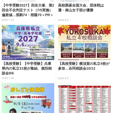
【中学受験2027】四谷大塚、第2
高校囲碁全国大会、団体戦は
回合不合判定テスト（7/5実施）
灘・南山女子部が優勝
偏差値…筑駒74・桜蔭70＜PR＞
2026.7.10
2026.8.5
【高校受験】【中学受験】兵庫
【高校受験】横須賀の私立4校が
県内の私立31校が集結、個別相
参加…合同相談会10/12
談会9/6
2026.7.28
2026.8.5