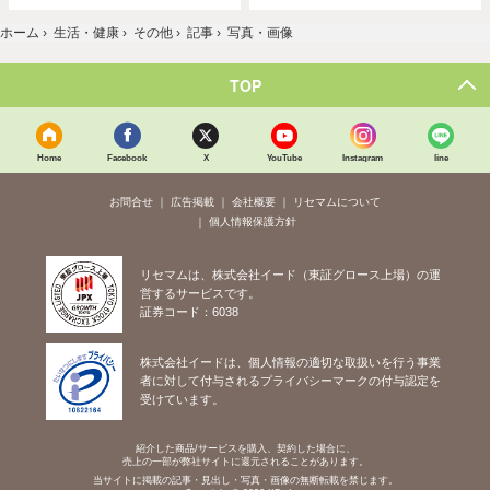
ホーム
›
生活・健康
›
その他
›
記事
›
写真・画像
TOP
Home
Facebook
X
YouTube
Instagram
line
お問合せ
広告掲載
会社概要
リセマムについて
個人情報保護方針
リセマムは、株式会社イード（東証グロース上場）の運
営するサービスです。
証券コード：6038
株式会社イードは、個人情報の適切な取扱いを行う事業
者に対して付与されるプライバシーマークの付与認定を
受けています。
紹介した商品/サービスを購入、契約した場合に、
売上の一部が弊社サイトに還元されることがあります。
当サイトに掲載の記事・見出し・写真・画像の無断転載を禁じます。