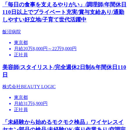
「毎日の食事を支えるやりがい」/調理師/年間休日
110日以上でプライベート充実/賞与支給あり/通勤
しやすい好立地/子育て世代活躍中
飯沼病院
東京都
月給20万8,000円～22万9,000円
正社員
美容師/スタイリスト/完全週休2日制&年間休日110
日
株式会社BEAUTY LOGIC
東京都
月給31万6,900円
正社員
「未経験から始めるモクモク検品」ワイヤレスイ
ヤホン部品の検品/未経験OK/座り作業あり/空調完