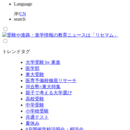
Language
JP
/
CN
search
トレンドタグ
大学受験 by 東進
医学部
東大受験
医専予備校徹底リサーチ
河合塾×東大特集
親子で考える大学選び
高校受験
中学受験
小学校受験
共通テスト
夏休み
8月開催学校説明会・相談会