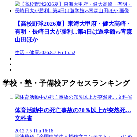
【高校野球2026夏】東海大甲府・健大高崎・
有明・長崎日大が勝利...第4日は遊学館vs青森
山田ほか
生活・健康
2026.8.7 Fri 15:52
学校・塾・予備校アクセスランキング
体育活動中の死亡事故の70％以上が突然死…
文科省
2012.7.5 Thu 16:16