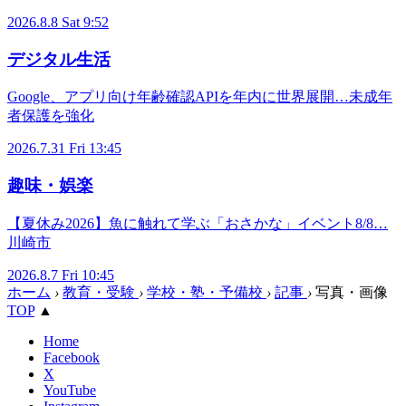
2026.8.8 Sat 9:52
デジタル生活
Google、アプリ向け年齢確認APIを年内に世界展開…未成年
者保護を強化
2026.7.31 Fri 13:45
趣味・娯楽
【夏休み2026】魚に触れて学ぶ「おさかな」イベント8/8…
川崎市
2026.8.7 Fri 10:45
ホーム
›
教育・受験
›
学校・塾・予備校
›
記事
›
写真・画像
TOP
▲
Home
Facebook
X
YouTube