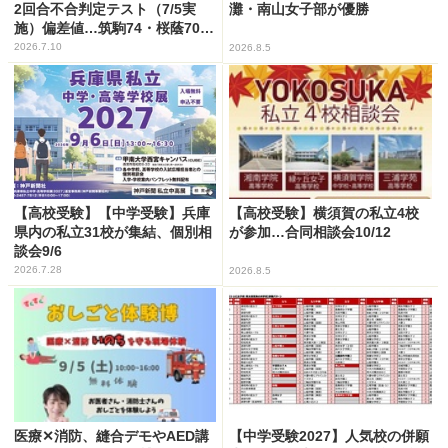
2回合不合判定テスト（7/5実
灘・南山女子部が優勝
施）偏差値…筑駒74・桜蔭70＜
PR＞
2026.7.10
2026.8.5
【高校受験】【中学受験】兵庫
【高校受験】横須賀の私立4校
県内の私立31校が集結、個別相
が参加…合同相談会10/12
談会9/6
2026.7.28
2026.8.5
医療✕消防、縫合デモやAED講
【中学受験2027】人気校の併願