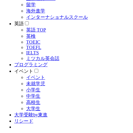
留学
海外進学
インターナショナルスクール
英語
英語 TOP
英検
TOEIC
TOEFL
IELTS
ミツカル英会話
プログラミング
イベント
イベント
未就学児
小学生
中学生
高校生
大学生
大学受験by東進
リシード