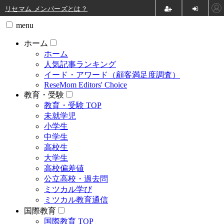
リセマム メンバーズ
menu
ホーム
ホーム
人気記事ランキング
イード・アワード（顧客満足度調査）
ReseMom Editors' Choice
教育・受験
教育・受験 TOP
未就学児
小学生
中学生
高校生
大学生
高校偏差値
公立高校・過去問
ミツカル学び
ミツカル教育通信
国際教育
国際教育 TOP