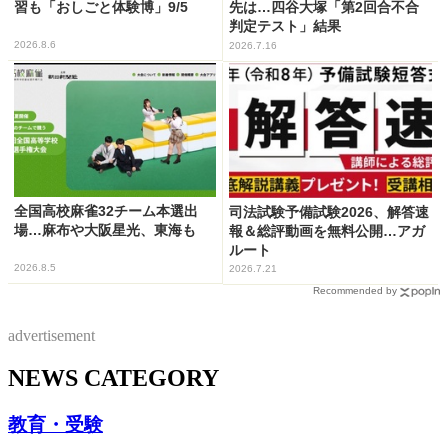
習も「おしごと体験博」9/5
先は…四谷大塚「第2回合不合
判定テスト」結果
2026.8.6
2026.7.16
全国高校麻雀32チーム本選出
司法試験予備試験2026、解答速
場…麻布や大阪星光、東海も
報＆総評動画を無料公開…アガ
ルート
2026.8.5
2026.7.21
Recommended by
advertisement
NEWS CATEGORY
教育・受験