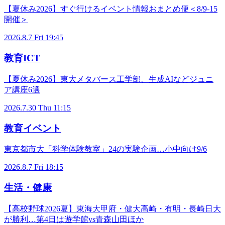
【夏休み2026】すぐ行けるイベント情報おまとめ便＜8/9-15
開催＞
2026.8.7 Fri 19:45
教育ICT
【夏休み2026】東大メタバース工学部、生成AIなどジュニ
ア講座6選
2026.7.30 Thu 11:15
教育イベント
東京都市大「科学体験教室」24の実験企画…小中向け9/6
2026.8.7 Fri 18:15
生活・健康
【高校野球2026夏】東海大甲府・健大高崎・有明・長崎日大
が勝利…第4日は遊学館vs青森山田ほか