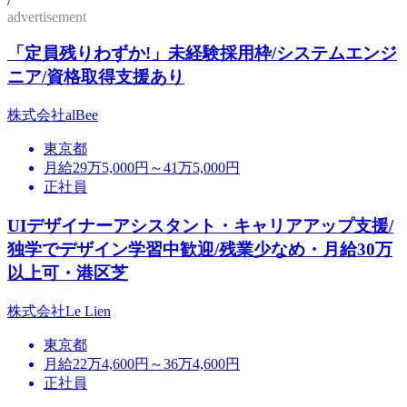
/
advertisement
「定員残りわずか!」未経験採用枠/システムエンジ
ニア/資格取得支援あり
株式会社alBee
東京都
月給29万5,000円～41万5,000円
正社員
UIデザイナーアシスタント・キャリアアップ支援/
独学でデザイン学習中歓迎/残業少なめ・月給30万
以上可・港区芝
株式会社Le Lien
東京都
月給22万4,600円～36万4,600円
正社員