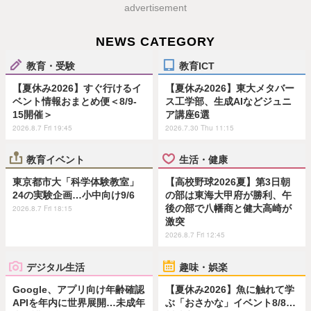
advertisement
NEWS CATEGORY
教育・受験
教育ICT
【夏休み2026】すぐ行けるイ
【夏休み2026】東大メタバー
ベント情報おまとめ便＜8/9-
ス工学部、生成AIなどジュニ
15開催＞
ア講座6選
2026.8.7 Fri 19:45
2026.7.30 Thu 11:15
教育イベント
生活・健康
東京都市大「科学体験教室」
【高校野球2026夏】第3日朝
24の実験企画…小中向け9/6
の部は東海大甲府が勝利、午
後の部で八幡商と健大高崎が
2026.8.7 Fri 18:15
激突
2026.8.7 Fri 12:45
デジタル生活
趣味・娯楽
Google、アプリ向け年齢確認
【夏休み2026】魚に触れて学
APIを年内に世界展開…未成年
ぶ「おさかな」イベント8/8…