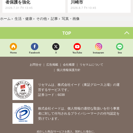
者保護を強化
川崎市
2026.7.31 Fri 13:45
2026.8.7 Fri 10:45
ホーム
›
生活・健康
›
その他
›
記事
›
写真・画像
TOP
Home
Facebook
X
YouTube
Instagram
line
お問合せ
広告掲載
会社概要
リセマムについて
個人情報保護方針
リセマムは、株式会社イード（東証グロース上場）の運
営するサービスです。
証券コード：6038
株式会社イードは、個人情報の適切な取扱いを行う事業
者に対して付与されるプライバシーマークの付与認定を
受けています。
紹介した商品/サービスを購入、契約した場合に、