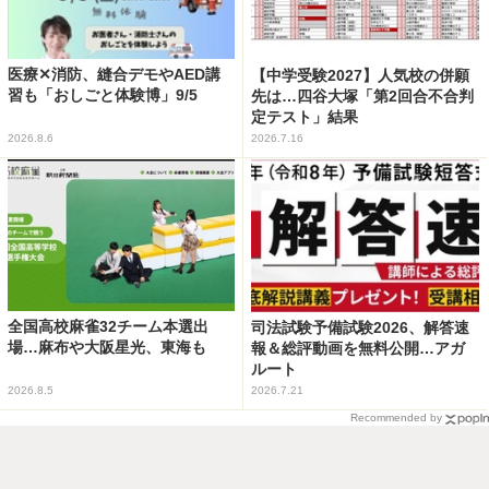
医療✕消防、縫合デモやAED講
【中学受験2027】人気校の併願
習も「おしごと体験博」9/5
先は…四谷大塚「第2回合不合判
定テスト」結果
2026.8.6
2026.7.16
全国高校麻雀32チーム本選出
司法試験予備試験2026、解答速
場…麻布や大阪星光、東海も
報＆総評動画を無料公開…アガ
ルート
2026.8.5
2026.7.21
Recommended by