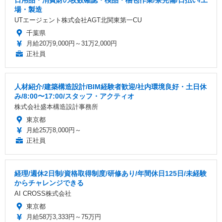
日用品・消費財の枚数確認・検品・梱包作業/寮完備/日払い/工
場・製造
UTエージェント株式会社AGT北関東第一CU
千葉県
月給20万9,000円～31万2,000円
正社員
人材紹介/建築構造設計/BIM経験者歓迎/社内環境良好・土日休
み/8:00〜17:00/スタッフ・アクティオ
株式会社盛本構造設計事務所
東京都
月給25万8,000円～
正社員
経理/週休2日制/資格取得制度/研修あり/年間休日125日/未経験
からチャレンジできる
AI CROSS株式会社
東京都
月給58万3,333円～75万円