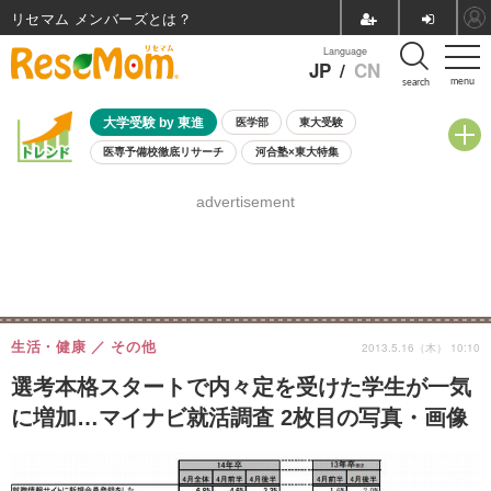
リセマム メンバーズ
Language
JP
/
CN
menu
search
大学受験 by 東進
医学部
東大受験
医専予備校徹底リサーチ
河合塾×東大特集
親子で考える大学選び
高校受験
中学受験
小学校受験
advertisement
共通テスト
夏休み
8月開催学校説明会・相談会
8月開催イベント・WS
全国公立高校 過去問
人気記事
自由研究教材（小学生向け）
自由研究教材（中学生向け）
ランキング
生活・健康
その他
2013.5.16（木） 10:10
選考本格スタートで内々定を受けた学生が一気
に増加…マイナビ就活調査 2枚目の写真・画像