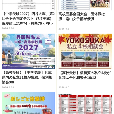
【中学受験2027】四谷大塚、第2
高校囲碁全国大会、団体戦は
回合不合判定テスト（7/5実施）
灘・南山女子部が優勝
偏差値…筑駒74・桜蔭70＜PR＞
2026.7.10
2026.8.5
【高校受験】【中学受験】兵庫
【高校受験】横須賀の私立4校が
県内の私立31校が集結、個別相
参加…合同相談会10/12
談会9/6
2026.7.28
2026.8.5