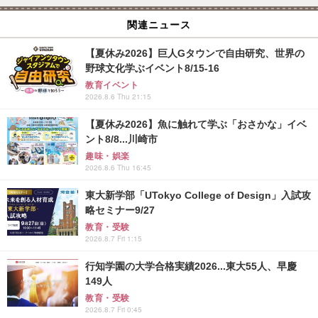
関連ニュース
【夏休み2026】巨人Gタウンで自由研究、世界の
野球文化学ぶイベント8/15-16
教育イベント
2026.8.6 Thu 21:15
【夏休み2026】魚に触れて学ぶ「おさかな」イベ
ント8/8...川崎市
趣味・娯楽
2026.8.6 Thu 16:45
東大新学部「UTokyo College of Design」入試攻
略セミナー9/27
教育・受験
2026.8.7 Fri 1:15
行知学園の大学合格実績2026...東大55人、早慶
149人
教育・受験
2026.8.7 Fri 0:45