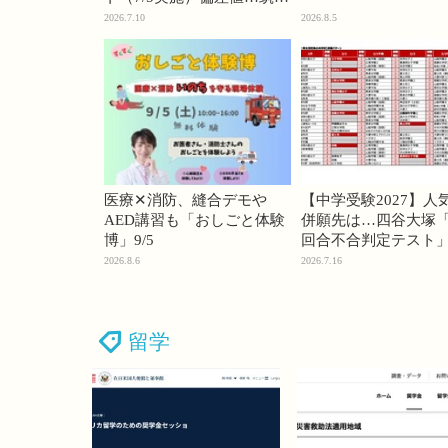
74・桜蔭70＜PR＞
2026.7.10
2026.8.5
医療✕消防、縫合デモや
【中学受験2027】人
AED講習も「おしごと体験
併願先は…四谷大塚「
博」9/5
回合不合判定テスト
2026.8.6
2026.7.16
留学