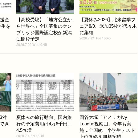
支援金
【高校受験】「地方公立か
【夏休み2026】北米留学フ
学生を
ら世界へ」全国募集のケン
ェア8/9、米加35校が代々木
ブリッジ国際認定校が新潟
に集結
2026.7.21 Tue 16:45
に開校予定
2026.7.22 Wed 9:45
3対
夏休みの旅行動向、国内旅
四谷大塚「アメリカIvy
でき
行の予定費用は4万6千円…
League視察団」今年も実
4.5％増
施…全国統一小学生テスト
2025.7.4 Fri 18:15
上位30名を無料招待