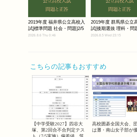
2019年度 福井県公立高校入
2019年度 群馬県公立
試[標準問題 社会・問題]2/5
試[後期選抜 理科・問題]
2026.8.6 Thu 0:46
2026.8.5 Wed 23:15
こちらの記事もおすすめ
【中学受験2027】四谷大
高校囲碁全国大会、
塚、第2回合不合判定テス
は灘・南山女子部が
ト（7/5実施）偏差値…筑駒