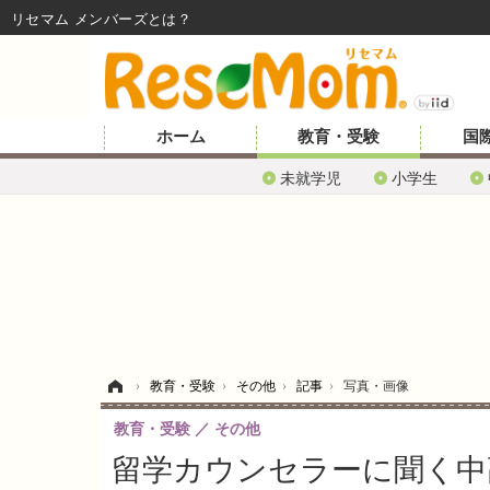
リセマム メンバーズ
ホーム
教育・受験
国
未就学児
小学生
ホーム
›
教育・受験
›
その他
›
記事
›
写真・画像
教育・受験
その他
留学カウンセラーに聞く中