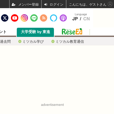
ログイン
こんにちは、ゲストさん
Language
JP
/
CN
ント
大学受験 by 東進
過去問
ミツカル学び
ミツカル教育通信
advertisement