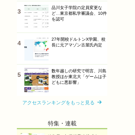
品川女子学院の定員変更な
ど…東京都私学審議会、10件
を認可
27年開校ドルトンX学園、校
長に元アマゾン古屋氏内定
数年越しの研究で明言、川島
教授ほか東北大「ゲームは子
どもに悪影響」
アクセスランキングをもっと見る
特集・連載