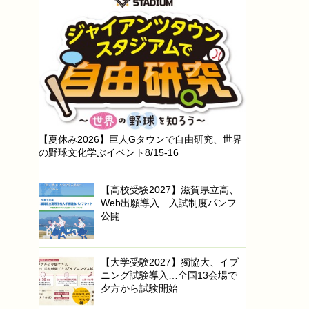
【夏休み2026】巨人Gタウンで自由研究、世界
の野球文化学ぶイベント8/15-16
【高校受験2027】滋賀県立高、
Web出願導入…入試制度パンフ
公開
【大学受験2027】獨協大、イブ
ニング試験導入…全国13会場で
夕方から試験開始