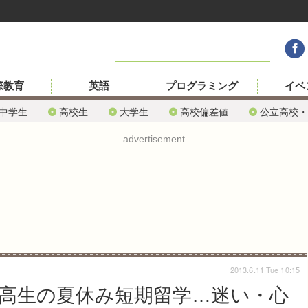
際教育
英語
プログラミング
イベ
中学生
高校生
大学生
高校偏差値
公立高校・
advertisement
2013.6.11 Tue 10:15
高生の夏休み短期留学…迷い・心