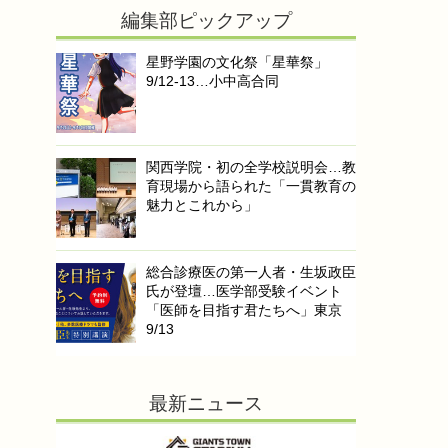
編集部ピックアップ
星野学園の文化祭「星華祭」
9/12-13…小中高合同
関西学院・初の全学校説明会…教
育現場から語られた「一貫教育の
魅力とこれから」
総合診療医の第一人者・生坂政臣
氏が登壇…医学部受験イベント
「医師を目指す君たちへ」東京
9/13
最新ニュース