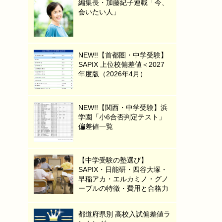
編集長・加藤紀子連載「今、
会いたい人」
NEW!!【首都圏・中学受験】
SAPIX 上位校偏差値＜2027
年度版（2026年4月）
NEW!!【関西・中学受験】浜
学園「小6合否判定テスト」
偏差値一覧
【中学受験の塾選び】
SAPIX・日能研・四谷大塚・
早稲アカ・エルカミノ・グノ
ーブルの特徴・費用と合格力
都道府県別 高校入試偏差値ラ