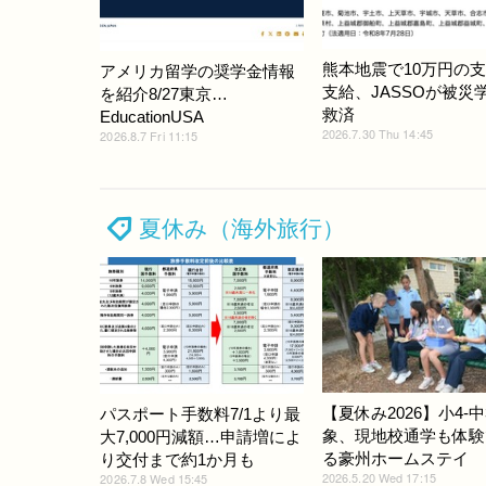
熊本地震で10万円の
アメリカ留学の奨学金情報
支給、JASSOが被災
を紹介8/27東京…
救済
EducationUSA
2026.7.30 Thu 14:45
2026.8.7 Fri 11:15
夏休み（海外旅行）
【夏休み2026】小4-中
パスポート手数料7/1より最
象、現地校通学も体験
大7,000円減額…申請増によ
る豪州ホームステイ
り交付まで約1か月も
2026.5.20 Wed 17:15
2026.7.8 Wed 15:45