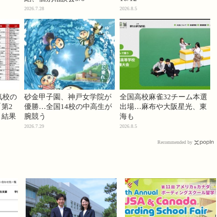
2026.7.28
2026.8.5
気校の
砂金甲子園、神戸女学院が
全国高校麻雀32チーム本選
第2
優勝…全国14校の中高生が
出場…麻布や大阪星光、東
」結果
腕競う
海も
2026.7.29
2026.8.5
Recommended by