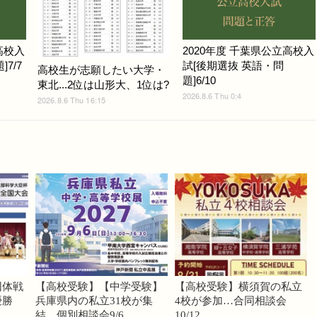
高校入
2020年度 千葉県公立高校入
7/7
試[後期選抜 英語・問
高校生が志願したい大学・
題]6/10
東北...2位は山形大、1位は?
2026.8.6 Thu 0:4
2026.8.6 Thu 16:15
団体戦
【高校受験】【中学受験】
【高校受験】横須賀の私立
優勝
兵庫県内の私立31校が集
4校が参加…合同相談会
結、個別相談会9/6
10/12