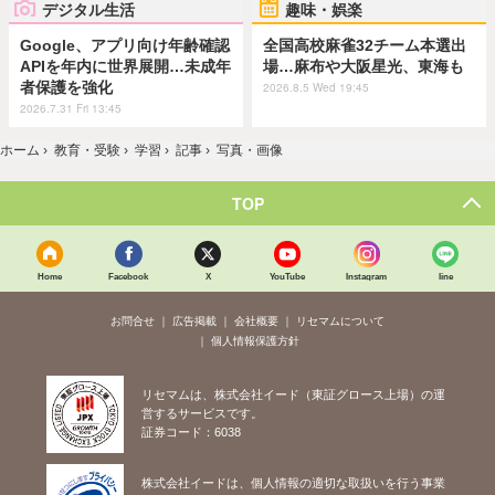
デジタル生活
趣味・娯楽
Google、アプリ向け年齢確認
全国高校麻雀32チーム本選出
APIを年内に世界展開…未成年
場…麻布や大阪星光、東海も
者保護を強化
2026.8.5 Wed 19:45
2026.7.31 Fri 13:45
ホーム
›
教育・受験
›
学習
›
記事
›
写真・画像
TOP
Home
Facebook
X
YouTube
Instagram
line
お問合せ
広告掲載
会社概要
リセマムについて
個人情報保護方針
リセマムは、株式会社イード（東証グロース上場）の運
営するサービスです。
証券コード：6038
株式会社イードは、個人情報の適切な取扱いを行う事業