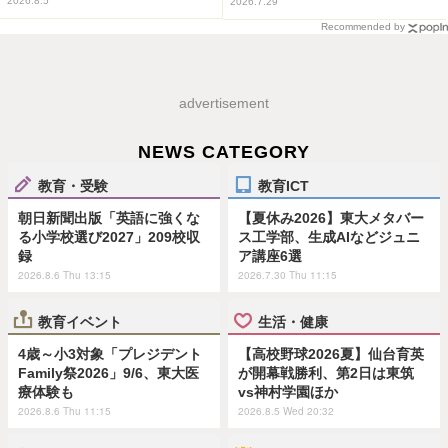
2026.8.5
2026.7.29
Recommended by
advertisement
NEWS CATEGORY
教育・受験
教育ICT
朝日新聞出版「英語に強くな
【夏休み2026】東大メタバー
る小学校選び2027」209校収
ス工学部、生成AIなどジュニ
録
ア講座6選
2026.8.6 Thu 13:15
2026.7.30 Thu 11:15
教育イベント
生活・健康
4歳～小3対象「プレジデント
【高校野球2026夏】仙台育英
Family祭2026」9/6、東大医
が開幕戦勝利、第2日は東筑
療体験も
vs神村学園ほか
2026.8.6 Thu 11:15
2026.8.5 Wed 20:32