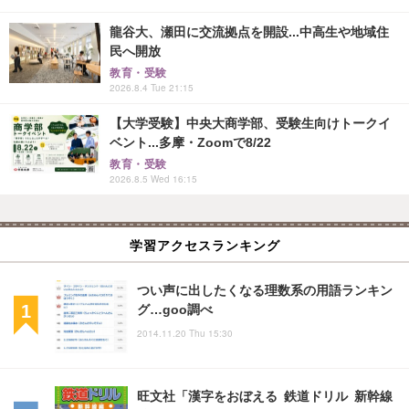
龍谷大、瀬田に交流拠点を開設...中高生や地域住
民へ開放
教育・受験
2026.8.4 Tue 21:15
【大学受験】中央大商学部、受験生向けトークイ
ベント...多摩・Zoomで8/22
教育・受験
2026.8.5 Wed 16:15
学習アクセスランキング
つい声に出したくなる理数系の用語ランキン
グ…goo調べ
2014.11.20 Thu 15:30
旺文社「漢字をおぼえる 鉄道ドリル 新幹線