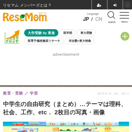
リセマム メンバーズ
Language
JP
/
CN
menu
search
大学受験 by 東進
医学部
東大受験
医専予備校徹底リサーチ
河合塾×東大特集
親子で考える大学選び
高校受験
中学受験
小学校受験
advertisement
共通テスト
夏休み
8月開催学校説明会・相談会
8月開催イベント・WS
全国公立高校 過去問
人気記事
自由研究教材（小学生向け）
自由研究教材（中学生向け）
ランキング
教育・受験
学習
2013.8.14（水） 18:11
中学生の自由研究（まとめ）…テーマは理科、
社会、工作、etc． 2枚目の写真・画像