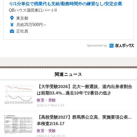
り/1分単位で残業代も支給/勤務時間外の練習なし/安定企業
QBハウス蒲田東口パートII
東京都
月給25万500円～
正社員
Sponsored by
関連ニュース
【大学受験2026】北大一般選抜、道内出身者割合
は前期33.4%...過去10年で2番目の低さ
教育・受験
2026.8.5 Wed 0:45
【高校受験2027】群馬県公立高、実施要項公表...
本検査2/16-17
教育・受験
2026.8.4 Tue 23:15