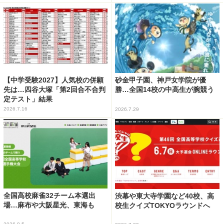
【中学受験2027】人気校の併願
砂金甲子園、神戸女学院が優
先は…四谷大塚「第2回合不合判
勝…全国14校の中高生が腕競う
定テスト」結果
2026.7.16
2026.7.29
全国高校麻雀32チーム本選出
渋幕や東大寺学園など40校、高
場…麻布や大阪星光、東海も
校生クイズTOKYOラウンドへ