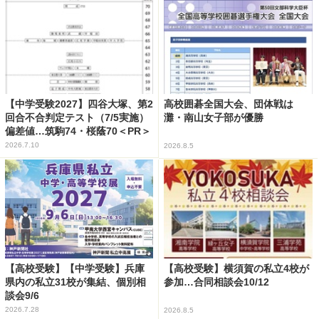
【中学受験2027】四谷大塚、第2
高校囲碁全国大会、団体戦は
回合不合判定テスト（7/5実施）
灘・南山女子部が優勝
偏差値…筑駒74・桜蔭70＜PR＞
2026.7.10
2026.8.5
【高校受験】【中学受験】兵庫
【高校受験】横須賀の私立4校が
県内の私立31校が集結、個別相
参加…合同相談会10/12
談会9/6
2026.7.28
2026.8.5