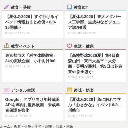
教育・受験
教育ICT
【夏休み2026】すぐ行けるイ
【夏休み2026】東大メタバー
ベント情報おまとめ便＜8/9-
ス工学部、生成AIなどジュニ
15開催＞
ア講座6選
2026.8.7 Fri 19:45
2026.7.30 Thu 11:15
教育イベント
生活・健康
東京都市大「科学体験教室」
【高校野球2026夏】第4日青
24の実験企画…小中向け9/6
森山田・東日大昌平・大分
商・英明が勝利、第5日は花巻
2026.8.7 Fri 18:15
東vs新田ほか
2026.8.9 Sun 9:15
デジタル生活
趣味・娯楽
Google、アプリ向け年齢確認
【夏休み2026】魚に触れて学
APIを年内に世界展開…未成年
ぶ「おさかな」イベント8/8…
者保護を強化
川崎市
2026.7.31 Fri 13:45
2026.8.7 Fri 10:45
ホーム
›
教育・受験
›
学習
›
記事
›
写真・画像