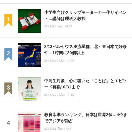
小学生向けクリップモーターカー作りイベン
ト…講師は理科大教授
2012.8.1 Wed 19:39
8/13ペルセウス座流星群、北～東日本で好条
件…1時間に30個以上
2015.8.10 Mon 11:00
中高生対象、心に響いた「ことば」とエピソ
ード募集10/31まで
2015.6.29 Mon 10:45
教育水準ランキング、日本は世界2位…4位ま
でアジアが独占
2014.5.8 Thu 17:46