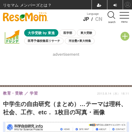
リセマム メンバーズ
Language
JP
/
CN
menu
search
大学受験 by 東進
医学部
東大受験
医専予備校徹底リサーチ
河合塾×東大特集
親子で考える大学選び
高校受験
中学受験
小学校受験
advertisement
共通テスト
夏休み
8月開催学校説明会・相談会
8月開催イベント・WS
全国公立高校 過去問
人気記事
自由研究教材（小学生向け）
自由研究教材（中学生向け）
ランキング
教育・受験
学習
2013.8.14（水） 18:11
中学生の自由研究（まとめ）…テーマは理科、
社会、工作、etc． 1枚目の写真・画像