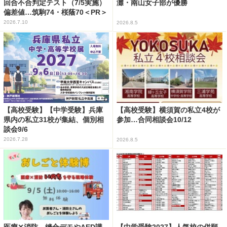
回合不合判定テスト（7/5実施）
灘・南山女子部が優勝
偏差値…筑駒74・桜蔭70＜PR＞
2026.7.10
2026.8.5
【高校受験】【中学受験】兵庫
【高校受験】横須賀の私立4校が
県内の私立31校が集結、個別相
参加…合同相談会10/12
談会9/6
2026.7.28
2026.8.5
医療✕消防、縫合デモやAED講