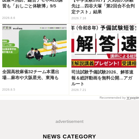
【中学受験2027】人気校の併願
習も「おしごと体験博」9/5
先は…四谷大塚「第2回合不合判
定テスト」結果
2026.8.6
2026.7.16
全国高校麻雀32チーム本選出
司法試験予備試験2026、解答速
場…麻布や大阪星光、東海も
報＆総評動画を無料公開…アガ
ルート
2026.8.5
2026.7.21
Recommended by
advertisement
NEWS CATEGORY