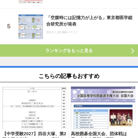
「空腹時には記憶力が上がる」東京都医学総
合研究所が発表
2013.1.28 Mon 11:11
ランキングをもっと見る
こちらの記事もおすすめ
【中学受験2027】四谷大塚、第2
高校囲碁全国大会、団体戦は