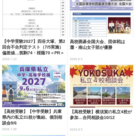
【中学受験2027】四谷大塚、第2
高校囲碁全国大会、団体戦は
回合不合判定テスト（7/5実施）
灘・南山女子部が優勝
偏差値…筑駒74・桜蔭70＜PR＞
2026.7.10
2026.8.5
【高校受験】【中学受験】兵庫
【高校受験】横須賀の私立4校が
県内の私立31校が集結、個別相
参加…合同相談会10/12
談会9/6
2026.7.28
2026.8.5