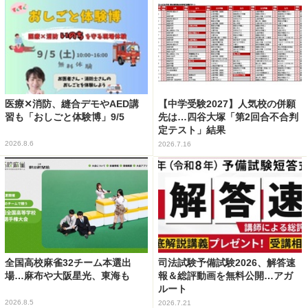
医療✕消防、縫合デモやAED講
【中学受験2027】人気校の併願
習も「おしごと体験博」9/5
先は…四谷大塚「第2回合不合判
定テスト」結果
2026.8.6
2026.7.16
全国高校麻雀32チーム本選出
司法試験予備試験2026、解答速
場…麻布や大阪星光、東海も
報＆総評動画を無料公開…アガ
ルート
2026.8.5
2026.7.21