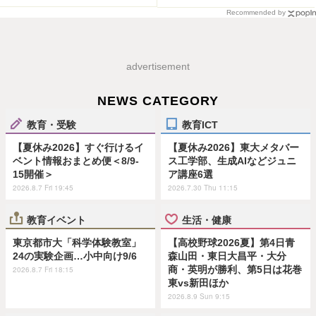
Recommended by
advertisement
NEWS CATEGORY
教育・受験
教育ICT
【夏休み2026】すぐ行けるイ
【夏休み2026】東大メタバー
ベント情報おまとめ便＜8/9-
ス工学部、生成AIなどジュニ
15開催＞
ア講座6選
2026.8.7 Fri 19:45
2026.7.30 Thu 11:15
教育イベント
生活・健康
東京都市大「科学体験教室」
【高校野球2026夏】第4日青
24の実験企画…小中向け9/6
森山田・東日大昌平・大分
商・英明が勝利、第5日は花巻
2026.8.7 Fri 18:15
東vs新田ほか
2026.8.9 Sun 9:15