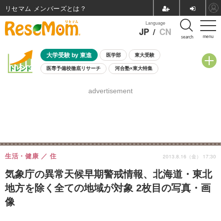
リセマム メンバーズ
Language
JP
/
CN
menu
search
大学受験 by 東進
医学部
東大受験
医専予備校徹底リサーチ
河合塾×東大特集
親子で考える大学選び
高校受験
中学受験
小学校受験
advertisement
共通テスト
夏休み
8月開催学校説明会・相談会
8月開催イベント・WS
全国公立高校 過去問
人気記事
自由研究教材（小学生向け）
自由研究教材（中学生向け）
ランキング
生活・健康
住
2013.8.16（金） 17:30
気象庁の異常天候早期警戒情報、北海道・東北
地方を除く全ての地域が対象 2枚目の写真・画
像