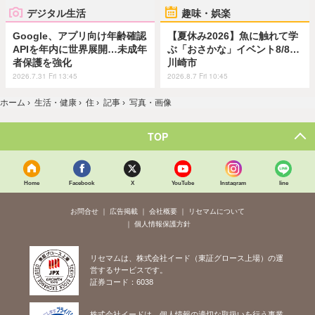
デジタル生活
趣味・娯楽
Google、アプリ向け年齢確認
【夏休み2026】魚に触れて学
APIを年内に世界展開…未成年
ぶ「おさかな」イベント8/8…
者保護を強化
川崎市
2026.7.31 Fri 13:45
2026.8.7 Fri 10:45
ホーム
›
生活・健康
›
住
›
記事
›
写真・画像
TOP
Home
Facebook
X
YouTube
Instagram
line
お問合せ
広告掲載
会社概要
リセマムについて
個人情報保護方針
リセマムは、株式会社イード（東証グロース上場）の運
営するサービスです。
証券コード：6038
株式会社イードは、個人情報の適切な取扱いを行う事業