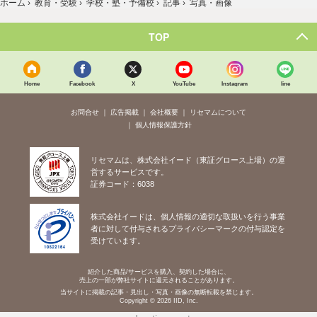
ホーム
›
教育・受験
›
学校・塾・予備校
›
記事
›
写真・画像
TOP
Home
Facebook
X
YouTube
Instagram
line
お問合せ
広告掲載
会社概要
リセマムについて
個人情報保護方針
リセマムは、株式会社イード（東証グロース上場）の運
営するサービスです。
証券コード：6038
株式会社イードは、個人情報の適切な取扱いを行う事業
者に対して付与されるプライバシーマークの付与認定を
受けています。
紹介した商品/サービスを購入、契約した場合に、
売上の一部が弊社サイトに還元されることがあります。
当サイトに掲載の記事・見出し・写真・画像の無断転載を禁じます。
Copyright © 2026 IID, Inc.