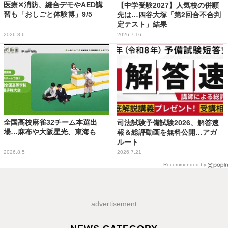
医療✕消防、縫合デモやAED講
【中学受験2027】人気校の併願
習も「おしごと体験博」9/5
先は…四谷大塚「第2回合不合判
定テスト」結果
2026.8.6
2026.7.16
全国高校麻雀32チーム本選出
司法試験予備試験2026、解答速
場…麻布や大阪星光、東海も
報＆総評動画を無料公開…アガ
ルート
2026.8.5
2026.7.21
Recommended by
advertisement