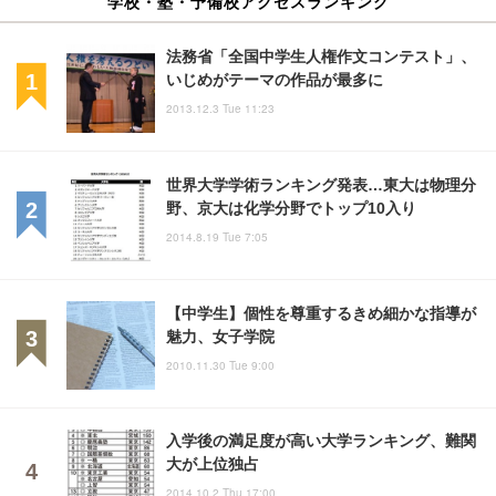
学校・塾・予備校アクセスランキング
法務省「全国中学生人権作文コンテスト」、
いじめがテーマの作品が最多に
2013.12.3 Tue 11:23
世界大学学術ランキング発表…東大は物理分
野、京大は化学分野でトップ10入り
2014.8.19 Tue 7:05
【中学生】個性を尊重するきめ細かな指導が
魅力、女子学院
2010.11.30 Tue 9:00
入学後の満足度が高い大学ランキング、難関
大が上位独占
2014.10.2 Thu 17:00