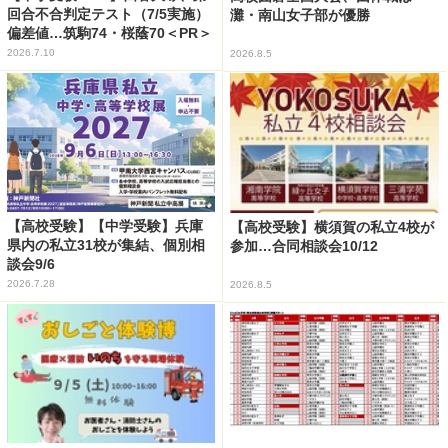
回合不合判定テスト（7/5実施）
灘・南山女子部が優勝
偏差値…筑駒74・桜蔭70＜PR＞
2026.7.10
2026.8.5
【高校受験】【中学受験】兵庫
【高校受験】横須賀の私立4校が
県内の私立31校が集結、個別相
参加…合同相談会10/12
談会9/6
2026.7.28
2026.8.5