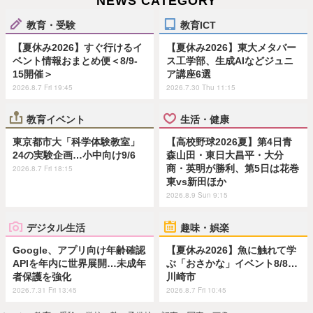
NEWS CATEGORY
教育・受験
教育ICT
【夏休み2026】すぐ行けるイ
【夏休み2026】東大メタバー
ベント情報おまとめ便＜8/9-
ス工学部、生成AIなどジュニ
15開催＞
ア講座6選
2026.8.7 Fri 19:45
2026.7.30 Thu 11:15
教育イベント
生活・健康
東京都市大「科学体験教室」
【高校野球2026夏】第4日青
24の実験企画…小中向け9/6
森山田・東日大昌平・大分
商・英明が勝利、第5日は花巻
2026.8.7 Fri 18:15
東vs新田ほか
2026.8.9 Sun 9:15
デジタル生活
趣味・娯楽
Google、アプリ向け年齢確認
【夏休み2026】魚に触れて学
APIを年内に世界展開…未成年
ぶ「おさかな」イベント8/8…
者保護を強化
川崎市
2026.7.31 Fri 13:45
2026.8.7 Fri 10:45