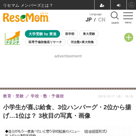
リセマム メンバーズ
Language
JP
/
CN
menu
search
大学受験 by 東進
医学部
東大受験
医専予備校徹底リサーチ
河合塾×東大特集
親子で考える大学選び
高校受験
中学受験
小学校受験
advertisement
共通テスト
夏休み
8月開催学校説明会・相談会
8月開催イベント・WS
全国公立高校 過去問
人気記事
自由研究教材（小学生向け）
自由研究教材（中学生向け）
ランキング
教育・受験
学校・塾・予備校
2013.10.17（木） 16:15
小学生が喜ぶ給食、3位ハンバーグ・2位から揚
げ…1位は？ 3枚目の写真・画像