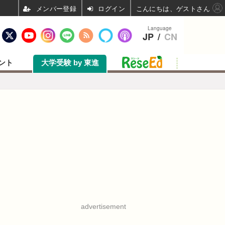
ログイン
こんにちは、ゲストさん
Language
JP
/
CN
ント
大学受験 by 東進
advertisement