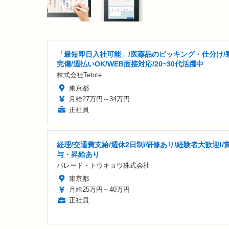
「最短即日入社可能」/医薬品のピッキング・仕分け/
完備/週払いOK/WEB面接対応/20~30代活躍中
株式会社Tetote
東京都
月給27万円～34万円
正社員
経理/交通費支給/週休2日制/研修あり/経験者大歓迎!/
与・昇給あり
パレード・トウキョウ株式会社
東京都
月給25万円～40万円
正社員