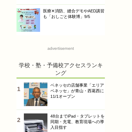
医療✕消防、縫合デモやAED講習
も「おしごと体験博」9/5
advertisement
学校・塾・予備校アクセスランキ
ング
ベネッセの店舗事業「エリア
ベネッセ」が青山・西葛西に
11/1オープン
48台までiPad・タブレットを
同期・充電、教育現場への導
入目指す