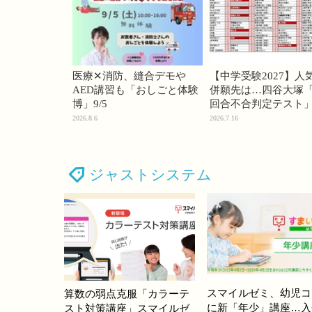
医療✕消防、縫合デモや
【中学受験2027】人
AED講習も「おしごと体験
併願先は…四谷大塚「
博」9/5
回合不合判定テスト
2026.8.6
2026.7.16
ジャストシステム
スマイルゼミ、幼児コ
算数の弱点克服「カラーテ
に新「年少」講座…入
スト対策講座」スマイルゼ