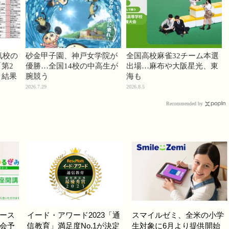
気校の
砂金甲子園、神戸女学院が
全国高校麻雀32チーム本選
第2
優勝…全国14校の中高生が
出場…麻布や大阪星光、東
」結果
腕競う
海も
2026.7.29
2026.8.5
Recommended by
ース
イード・アワード2023「通
スマイルゼミ、全米の小学
会予
信教育」満足度No.1が決定
生対象に6月より提供開始