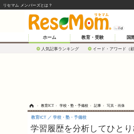
リセマム メンバーズ
ホーム
教育・受験
国
人気記事ランキング
イード・アワード（
ホーム
›
教育ICT
›
学校・塾・予備校
›
記事
›
写真・画像
教育ICT
学校・塾・予備校
学習履歴を分析してひとり