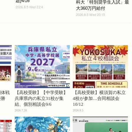
題]4/16
科大「特別奨学生入試」最
2026.8.5 Wed 22:4
大360万円給付
2026.8.5 Wed 20:15
団体戦
【高校受験】【中学受験】
【高校受験】横須賀の私立
優勝
兵庫県内の私立31校が集
4校が参加…合同相談会
結、個別相談会9/6
10/12
2026.7.28
2026.8.5