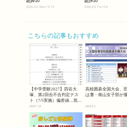
題]8/10
題]9/10
2026.8.5 Wed 19:15
2026.8.6 Thu 0:6
こちらの記事もおすすめ
【中学受験2027】四谷大
高校囲碁全国大会、
塚、第2回合不合判定テス
は灘・南山女子部が
ト（7/5実施）偏差値…筑駒
74・桜蔭70＜PR＞
2026.7.10
2026.8.5