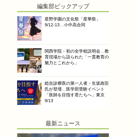
編集部ピックアップ
星野学園の文化祭「星華祭」
9/12-13…小中高合同
関西学院・初の全学校説明会…教
育現場から語られた「一貫教育の
魅力とこれから」
総合診療医の第一人者・生坂政臣
氏が登壇…医学部受験イベント
「医師を目指す君たちへ」東京
9/13
最新ニュース