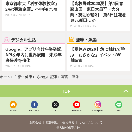
東京都市大「科学体験教室」
【高校野球2026夏】第4日青
24の実験企画…小中向け9/6
森山田・東日大昌平・大分
商・英明が勝利、第5日は花巻
2026.8.7 Fri 18:15
東vs新田ほか
2026.8.9 Sun 9:15
デジタル生活
趣味・娯楽
Google、アプリ向け年齢確認
【夏休み2026】魚に触れて学
APIを年内に世界展開…未成年
ぶ「おさかな」イベント8/8…
者保護を強化
川崎市
2026.7.31 Fri 13:45
2026.8.7 Fri 10:45
ホーム
›
生活・健康
›
その他
›
記事
›
写真・画像
TOP
Home
Facebook
X
YouTube
Instagram
line
お問合せ
広告掲載
会社概要
リセマムについて
個人情報保護方針