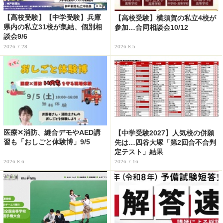
【高校受験】【中学受験】兵庫
【高校受験】横須賀の私立4校が
県内の私立31校が集結、個別相
参加…合同相談会10/12
談会9/6
2026.7.28
2026.8.5
医療✕消防、縫合デモやAED講
【中学受験2027】人気校の併願
習も「おしごと体験博」9/5
先は…四谷大塚「第2回合不合判
定テスト」結果
2026.8.6
2026.7.16