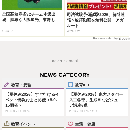
全国高校麻雀32チーム本選出
司法試験予備試験2026、解答速
場…麻布や大阪星光、東海も
報＆総評動画を無料公開…アガ
ルート
2026.8.5
2026.7.21
Recommended by
advertisement
NEWS CATEGORY
教育・受験
教育ICT
【夏休み2026】すぐ行けるイ
【夏休み2026】東大メタバー
ベント情報おまとめ便＜8/9-
ス工学部、生成AIなどジュニ
15開催＞
ア講座6選
2026.8.7 Fri 19:45
2026.7.30 Thu 11:15
教育イベント
生活・健康