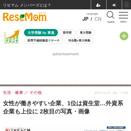
リセマム メンバーズ
Language
JP
/
CN
menu
search
大学受験 by 東進
医学部
東大受験
医専予備校徹底リサーチ
河合塾×東大特集
親子で考える大学選び
高校受験
中学受験
小学校受験
advertisement
共通テスト
夏休み
8月開催学校説明会・相談会
8月開催イベント・WS
全国公立高校 過去問
人気記事
自由研究教材（小学生向け）
自由研究教材（中学生向け）
ランキング
生活・健康
その他
2013.12.27（金） 11:20
女性が働きやすい企業、1位は資生堂…外資系
企業も上位に 2枚目の写真・画像