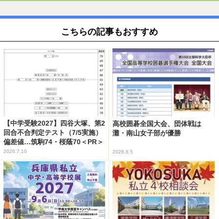
こちらの記事もおすすめ
【中学受験2027】四谷大塚、第2
高校囲碁全国大会、団体戦は
回合不合判定テスト（7/5実施）
灘・南山女子部が優勝
偏差値…筑駒74・桜蔭70＜PR＞
2026.7.10
2026.8.5