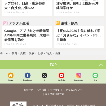
ップ2026」日産・東京都市
浦が勝利、第6日は横浜vs沖
大・自技会共催8/22
縄尚学ほか
2026.8.10 Mon 16:15
2026.8.10 Mon 7:15
デジタル生活
趣味・娯楽
Google、アプリ向け年齢確認
【夏休み2026】魚に触れて学
APIを年内に世界展開…未成年
ぶ「おさかな」イベント8/8…
者保護を強化
川崎市
2026.7.31 Fri 13:45
2026.8.7 Fri 10:45
ホーム
›
教育・受験
›
受験
›
記事
›
写真・画像
TOP
Home
Facebook
X
YouTube
Instagram
line
お問合せ
広告掲載
会社概要
リセマムについて
個人情報保護方針
リセマムは、株式会社イード（東証グロース上場）の運