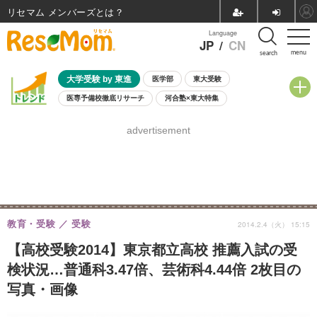
リセマム メンバーズ
Language
JP
/
CN
menu
search
大学受験 by 東進
医学部
東大受験
医専予備校徹底リサーチ
河合塾×東大特集
親子で考える大学選び
高校受験
中学受験
小学校受験
advertisement
共通テスト
夏休み
8月開催学校説明会・相談会
8月開催イベント・WS
全国公立高校 過去問
人気記事
自由研究教材（小学生向け）
自由研究教材（中学生向け）
ランキング
教育・受験
受験
2014.2.4（火） 15:15
【高校受験2014】東京都立高校 推薦入試の受
検状況…普通科3.47倍、芸術科4.44倍 2枚目の
写真・画像