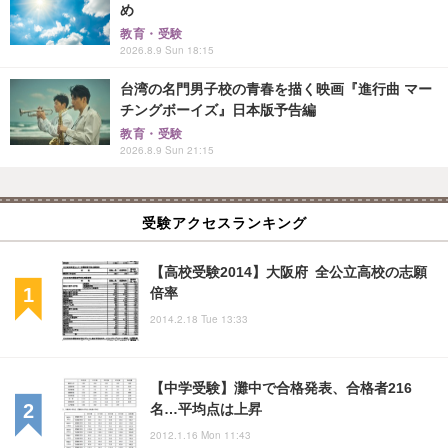
め
教育・受験
2026.8.9 Sun 18:15
台湾の名門男子校の青春を描く映画『進行曲 マー
チングボーイズ』日本版予告編
教育・受験
2026.8.9 Sun 21:15
受験アクセスランキング
【高校受験2014】大阪府 全公立高校の志願
倍率
2014.2.18 Tue 13:33
【中学受験】灘中で合格発表、合格者216
名…平均点は上昇
2012.1.16 Mon 11:43