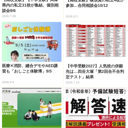
県内の私立31校が集結、個別相
参加…合同相談会10/12
談会9/6
2026.7.28
2026.8.5
医療✕消防、縫合デモやAED講
【中学受験2027】人気校の併願
習も「おしごと体験博」9/5
先は…四谷大塚「第2回合不合判
定テスト」結果
2026.8.6
2026.7.16