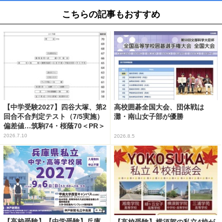
こちらの記事もおすすめ
【中学受験2027】四谷大塚、第2
高校囲碁全国大会、団体戦は
回合不合判定テスト（7/5実施）
灘・南山女子部が優勝
偏差値…筑駒74・桜蔭70＜PR＞
2026.7.10
2026.8.5
【高校受験】【中学受験】兵庫
【高校受験】横須賀の私立4校が