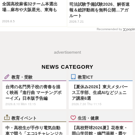
全国高校麻雀32チーム本選出
司法試験予備試験2026、解答速
場…麻布や大阪星光、東海も
報＆総評動画を無料公開…アガ
ルート
2026.8.5
2026.7.21
Recommended by
advertisement
NEWS CATEGORY
教育・受験
教育ICT
台湾の名門男子校の青春を描
【夏休み2026】東大メタバー
く映画『進行曲 マーチングボ
ス工学部、生成AIなどジュニ
ーイズ』日本版予告編
ア講座6選
2026.8.10 Mon 15:15
2026.7.30 Thu 11:15
教育イベント
生活・健康
中・高校生が手作り電気自動
【高校野球2026夏】花巻東・
車で競う「エコ1チャレンジカ
岡山学芸館・鳴門渦潮・霞ケ