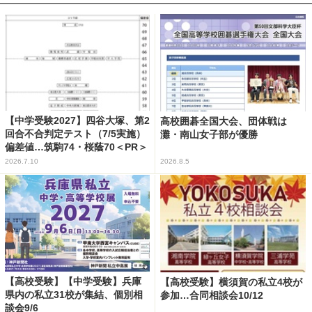
【中学受験2027】四谷大塚、第2
高校囲碁全国大会、団体戦は
回合不合判定テスト（7/5実施）
灘・南山女子部が優勝
偏差値…筑駒74・桜蔭70＜PR＞
2026.7.10
2026.8.5
【高校受験】【中学受験】兵庫
【高校受験】横須賀の私立4校が
県内の私立31校が集結、個別相
参加…合同相談会10/12
談会9/6