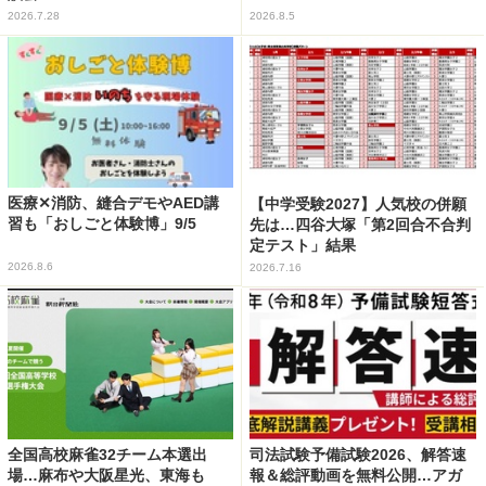
2026.7.28
2026.8.5
医療✕消防、縫合デモやAED講
【中学受験2027】人気校の併願
習も「おしごと体験博」9/5
先は…四谷大塚「第2回合不合判
定テスト」結果
2026.8.6
2026.7.16
全国高校麻雀32チーム本選出
司法試験予備試験2026、解答速
場…麻布や大阪星光、東海も
報＆総評動画を無料公開…アガ