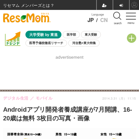
リセマム メンバーズ
Language
JP
/
CN
menu
search
大学受験 by 東進
医学部
東大受験
医専予備校徹底リサーチ
河合塾×東大特集
親子で考える大学選び
高校受験
中学受験
小学校受験
advertisement
共通テスト
夏休み
8月開催学校説明会・相談会
8月開催イベント・WS
全国公立高校 過去問
人気記事
自由研究教材（小学生向け）
自由研究教材（中学生向け）
ランキング
デジタル生活
モバイル
2014.3.31（月） 11:15
Androidアプリ開発者養成講座が7月開講、16-
20歳は無料 3枚目の写真・画像