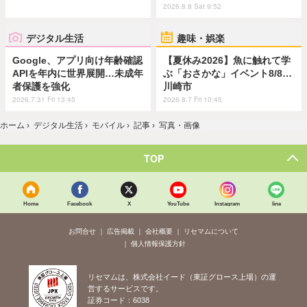
2026.8.8 Sat 9:52
デジタル生活
趣味・娯楽
Google、アプリ向け年齢確認
【夏休み2026】魚に触れて学
APIを年内に世界展開…未成年
ぶ「おさかな」イベント8/8…
者保護を強化
川崎市
2026.7.31 Fri 13:45
2026.8.7 Fri 10:45
ホーム
›
デジタル生活
›
モバイル
›
記事
›
写真・画像
TOP
Home
Facebook
X
YouTube
Instagram
line
お問合せ
広告掲載
会社概要
リセマムについて
個人情報保護方針
リセマムは、株式会社イード（東証グロース上場）の運
営するサービスです。
証券コード：6038