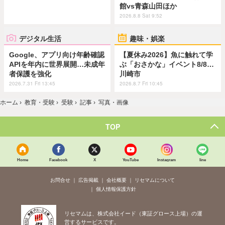
館vs青森山田ほか
2026.8.8 Sat 9:52
デジタル生活
趣味・娯楽
Google、アプリ向け年齢確認
【夏休み2026】魚に触れて学
APIを年内に世界展開…未成年
ぶ「おさかな」イベント8/8…
者保護を強化
川崎市
2026.7.31 Fri 13:45
2026.8.7 Fri 10:45
ホーム
›
教育・受験
›
受験
›
記事
›
写真・画像
TOP
Home
Facebook
X
YouTube
Instagram
line
お問合せ
広告掲載
会社概要
リセマムについて
個人情報保護方針
リセマムは、株式会社イード（東証グロース上場）の運
営するサービスです。