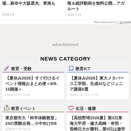
場…麻布や大阪星光、東海も
報＆総評動画を無料公開…アガ
ルート
2026.8.5
2026.7.21
Recommended by
advertisement
NEWS CATEGORY
教育・受験
教育ICT
【夏休み2026】すぐ行けるイ
【夏休み2026】東大メタバー
ベント情報おまとめ便＜8/9-
ス工学部、生成AIなどジュニ
15開催＞
ア講座6選
2026.8.7 Fri 19:45
2026.7.30 Thu 11:15
教育イベント
生活・健康
東京都市大「科学体験教室」
【高校野球2026夏】第3日東
24の実験企画…小中向け9/6
海大甲府・健大高崎・有明・
長崎日大が勝利…第4日は遊学
2026.8.7 Fri 18:15