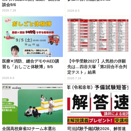
談会9/6
2026.7.28
2026.8.5
医療✕消防、縫合デモやAED講
【中学受験2027】人気校の併願
習も「おしごと体験博」9/5
先は…四谷大塚「第2回合不合判
定テスト」結果
2026.8.6
2026.7.16
全国高校麻雀32チーム本選出
司法試験予備試験2026、解答速