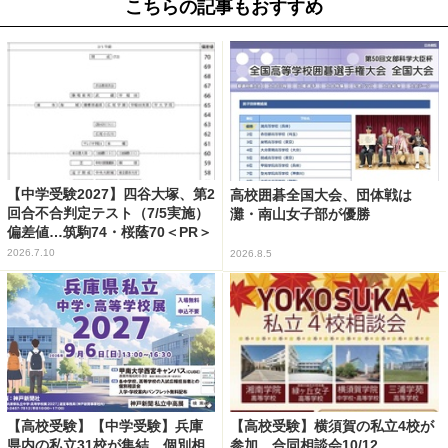
こちらの記事もおすすめ
【中学受験2027】四谷大塚、第2
高校囲碁全国大会、団体戦は
回合不合判定テスト（7/5実施）
灘・南山女子部が優勝
偏差値…筑駒74・桜蔭70＜PR＞
2026.7.10
2026.8.5
【高校受験】【中学受験】兵庫
【高校受験】横須賀の私立4校が
県内の私立31校が集結、個別相
参加…合同相談会10/12