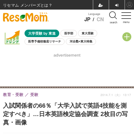
リセマム メンバーズ
Language
JP
/
CN
menu
search
大学受験 by 東進
医学部
東大受験
医専予備校徹底リサーチ
河合塾×東大特集
親子で考える大学選び
高校受験
中学受験
小学校受験
advertisement
共通テスト
夏休み
8月開催学校説明会・相談会
8月開催イベント・WS
全国公立高校 過去問
人気記事
自由研究教材（小学生向け）
自由研究教材（中学生向け）
ランキング
教育・受験
受験
2014.7.1（火） 13:17
入試関係者の66％「大学入試で英語4技能を測
定すべき」…日本英語検定協会調査 2枚目の写
真・画像