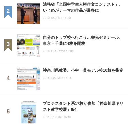
法務省「全国中学生人権作文コンテスト」、
いじめがテーマの作品が最多に
2013.12.3 Tue 11:23
自分のトップ校へ行こう…栄光ゼミナール、
東京・千葉に4校を開校
2010.11.10 Wed 16:39
神奈川県教委、小中一貫モデル校10校を指定
2015.3.23 Mon 15:15
プロテスタント系17校が参加「神奈川県キリ
スト教学校展」6/4
2011.5.12 Thu 15:13