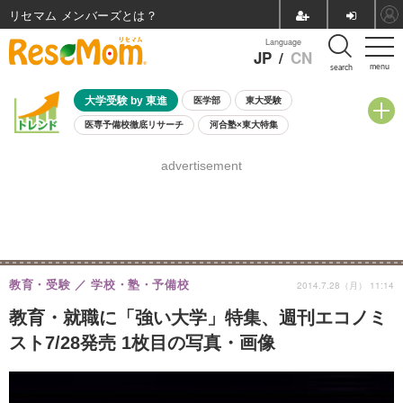
リセマム メンバーズ
Language
JP
/
CN
menu
search
大学受験 by 東進
医学部
東大受験
医専予備校徹底リサーチ
河合塾×東大特集
親子で考える大学選び
高校受験
中学受験
小学校受験
advertisement
共通テスト
夏休み
8月開催学校説明会・相談会
8月開催イベント・WS
全国公立高校 過去問
人気記事
自由研究教材（小学生向け）
自由研究教材（中学生向け）
ランキング
教育・受験
学校・塾・予備校
2014.7.28（月） 11:14
教育・就職に「強い大学」特集、週刊エコノミ
スト7/28発売 1枚目の写真・画像