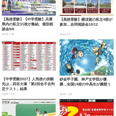
【高校受験】【中学受験】兵庫
【高校受験】横須賀の私立4校が
県内の私立31校が集結、個別相
参加…合同相談会10/12
談会9/6
2026.7.28
2026.8.5
【中学受験2027】人気校の併願
砂金甲子園、神戸女学院が優
先は…四谷大塚「第2回合不合判
勝…全国14校の中高生が腕競う
定テスト」結果
2026.7.16
2026.7.29