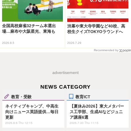
全国高校麻雀32チーム本選出
渋幕や東大寺学園など40校、高
場…麻布や大阪星光、東海も
校生クイズTOKYOラウンドへ
2026.8.5
2026.7.29
Recommended by
advertisement
NEWS CATEGORY
教育・受験
教育ICT
ネイティブキャンプ、中高生
【夏休み2026】東大メタバー
向けニュース英語提供…毎日
ス工学部、生成AIなどジュニ
更新
ア講座6選
2026.8.6 Thu 12:15
2026.7.30 Thu 11:15