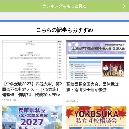
ランキングをもっと見る
こちらの記事もおすすめ
【中学受験2027】四谷大塚、第2
高校囲碁全国大会、団体戦は
回合不合判定テスト（7/5実施）
灘・南山女子部が優勝
偏差値…筑駒74・桜蔭70＜PR＞
2026.7.10
2026.8.5