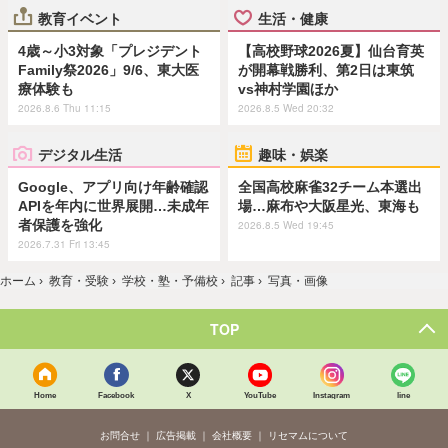
教育イベント
生活・健康
4歳～小3対象「プレジデント
【高校野球2026夏】仙台育英
Family祭2026」9/6、東大医
が開幕戦勝利、第2日は東筑
療体験も
vs神村学園ほか
2026.8.6 Thu 11:15
2026.8.5 Wed 20:32
デジタル生活
趣味・娯楽
Google、アプリ向け年齢確認
全国高校麻雀32チーム本選出
APIを年内に世界展開…未成年
場…麻布や大阪星光、東海も
者保護を強化
2026.8.5 Wed 19:45
2026.7.31 Fri 13:45
ホーム
›
教育・受験
›
学校・塾・予備校
›
記事
›
写真・画像
TOP
Home
Facebook
X
YouTube
Instagram
line
お問合せ
広告掲載
会社概要
リセマムについて