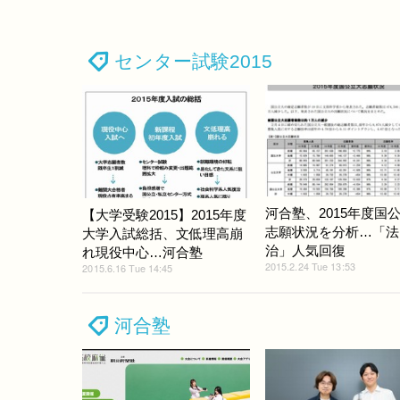
センター試験2015
河合塾、2015年度国
【大学受験2015】2015年度
志願状況を分析…「法
大学入試総括、文低理高崩
治」人気回復
れ現役中心…河合塾
2015.2.24 Tue 13:53
2015.6.16 Tue 14:45
河合塾