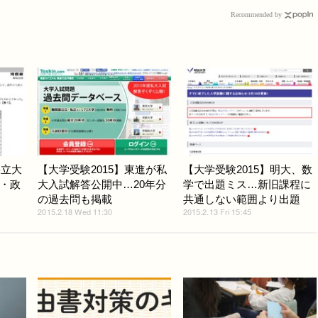
Recommended by
公立大
【大学受験2015】東進が私
【大学受験2015】明大、数
・政
大入試解答公開中…20年分
学で出題ミス…新旧課程に
の過去問も掲載
共通しない範囲より出題
2015.2.18 Wed 11:30
2015.2.13 Fri 15:45