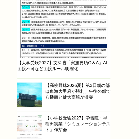
【大学受験2027】文科省「実施要項Q＆A」AI
面接不可など面接ルール明確化
【高校野球2026夏】第3日朝の部
は東海大甲府が勝利、午後の部で
八幡商と健大高崎が激突
【小学校受験2027】学習院・早
稲田実業「シミュレーションテス
ト」伸芽会