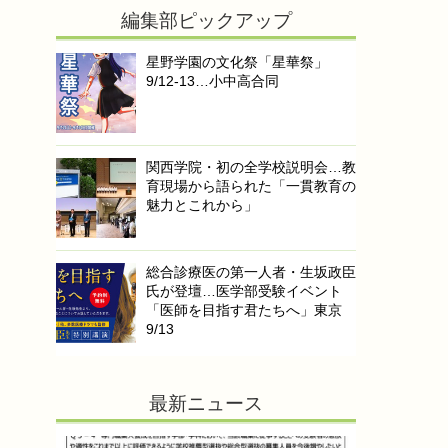
編集部ピックアップ
星野学園の文化祭「星華祭」
9/12-13…小中高合同
関西学院・初の全学校説明会…教
育現場から語られた「一貫教育の
魅力とこれから」
総合診療医の第一人者・生坂政臣
氏が登壇…医学部受験イベント
「医師を目指す君たちへ」東京
9/13
最新ニュース