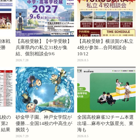
団体戦
【高校受験】【中学受験】
【高校受験】横須賀の私立
優勝
兵庫県内の私立31校が集
4校が参加…合同相談会
結、個別相談会9/6
10/12
2026.7.28
2026.8.5
気校の
砂金甲子園、神戸女学院が
全国高校麻雀32チーム本選
第2
優勝…全国14校の中高生が
出場…麻布や大阪星光、東
」結果
腕競う
海も
2026.7.29
2026.8.5