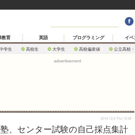
際教育
英語
プログラミング
イベ
中学生
高校生
大学生
高校偏差値
公立高校・
advertisement
2014.12.4 Thu 16:45
合塾、センター試験の自己採点集計