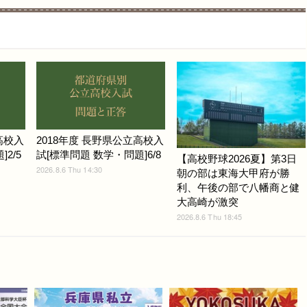
高校入
2018年度 長野県公立高校入
2/5
試[標準問題 数学・問題]6/8
【高校野球2026夏】第3日
2026.8.6 Thu 14:30
朝の部は東海大甲府が勝
利、午後の部で八幡商と健
大高崎が激突
2026.8.6 Thu 18:45