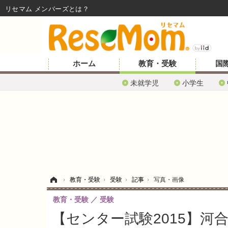
リセマム メンバーズ
ホーム
教育・受験
国
未就学児
小学生
ホーム
›
教育・受験
›
受験
›
記事
›
写真・画像
教育・受験
受験
【センター試験2015】河