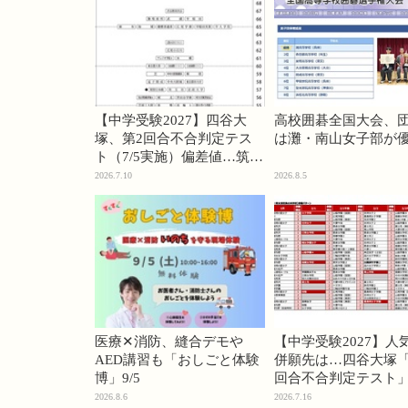
【中学受験2027】四谷大
高校囲碁全国大会、
塚、第2回合不合判定テス
は灘・南山女子部が
ト（7/5実施）偏差値…筑駒
74・桜蔭70＜PR＞
2026.7.10
2026.8.5
医療✕消防、縫合デモや
【中学受験2027】人
AED講習も「おしごと体験
併願先は…四谷大塚「
博」9/5
回合不合判定テスト
2026.8.6
2026.7.16