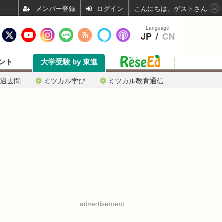
ログイン
こんにちは、ゲストさん
Language
JP
/
CN
ント
大学受験 by 東進
過去問
ミツカル学び
ミツカル教育通信
advertisement