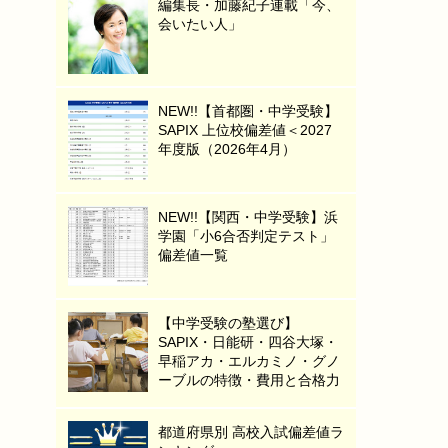
編集長・加藤紀子連載「今、
会いたい人」
NEW!!【首都圏・中学受験】
SAPIX 上位校偏差値＜2027
年度版（2026年4月）
NEW!!【関西・中学受験】浜
学園「小6合否判定テスト」
偏差値一覧
【中学受験の塾選び】
SAPIX・日能研・四谷大塚・
早稲アカ・エルカミノ・グノ
ーブルの特徴・費用と合格力
都道府県別 高校入試偏差値ラ