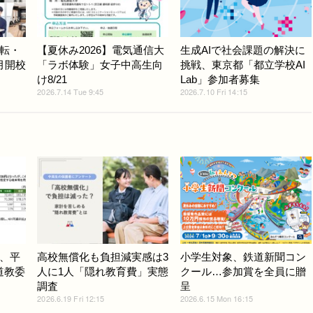
転・
【夏休み2026】電気通信大
生成AIで社会課題の解決に
月開校
「ラボ体験」女子中高生向
挑戦、東京都「都立学校AI
け8/21
Lab」参加者募集
2026.7.14 Tue 9:45
2026.7.10 Fri 14:15
、平
高校無償化も負担減実感は3
小学生対象、鉄道新聞コン
海道教委
人に1人「隠れ教育費」実態
クール…参加賞を全員に贈
調査
呈
2026.6.19 Fri 12:15
2026.6.15 Mon 16:15