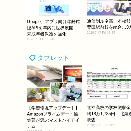
通信制ルネ高、本校移
Google、アプリ向け年齢確
豊田駅前校を統合…9
認APIを年内に世界展開…
2026.7.17 Fri 16:15
未成年者保護を強化
2026.7.31 Fri 13:45
タブレット
道立高校の学校徴収金
【学習環境アップデート】
均18万1,735円…北
Amazonプライムデー・編
調査
集部が選ぶマストバイアイ
2026.6.30 Tue 18:15
テム