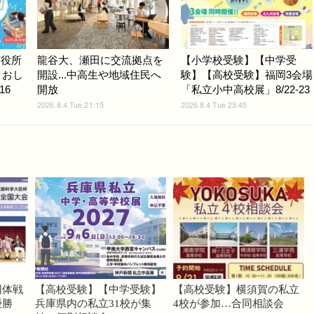
市役所
龍谷大、瀬田に交流拠点を
【小学校受験】【中学受
」おし
開設...中高生や地域住民へ
験】【高校受験】福岡3会場
16
開放
「私立小中高校展」8/22-23
2026.8.4 Tue 21:15
2026.8.4 Tue 23:45
団体戦
【高校受験】【中学受験】
【高校受験】横須賀の私立
優勝
兵庫県内の私立31校が集
4校が参加…合同相談会