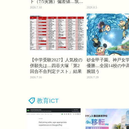
ト（7/5実施）偏差値…筑駒
74・桜蔭70＜PR＞
2026.7.10
2026.8.5
【中学受験2027】人気校の
砂金甲子園、神戸女
併願先は…四谷大塚「第2
優勝…全国14校の中
回合不合判定テスト」結果
腕競う
2026.7.16
2026.7.29
教育ICT