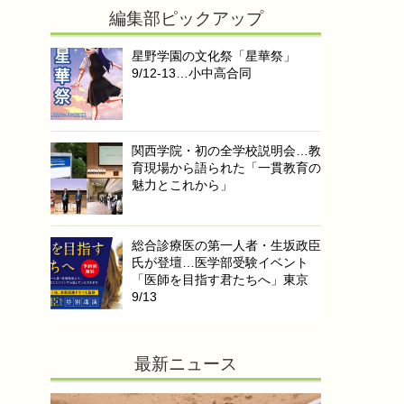
編集部ピックアップ
星野学園の文化祭「星華祭」
9/12-13…小中高合同
関西学院・初の全学校説明会…教
育現場から語られた「一貫教育の
魅力とこれから」
総合診療医の第一人者・生坂政臣
氏が登壇…医学部受験イベント
「医師を目指す君たちへ」東京
9/13
最新ニュース