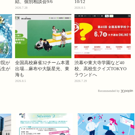
結、個別相談会9/6
10/12
2026.7.28
2026.8.5
学院が
全国高校麻雀32チーム本選
渋幕や東大寺学園など40
高生が
出場…麻布や大阪星光、東
校、高校生クイズTOKYO
海も
ラウンドへ
2026.8.5
2026.7.29
Recommended by