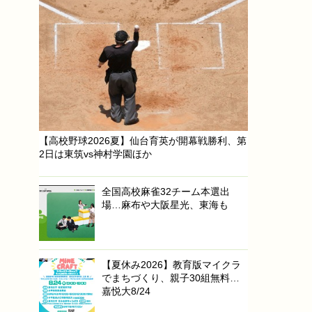
【高校野球2026夏】仙台育英が開幕戦勝利、第
2日は東筑vs神村学園ほか
全国高校麻雀32チーム本選出
場…麻布や大阪星光、東海も
【夏休み2026】教育版マイクラ
でまちづくり、親子30組無料…
嘉悦大8/24