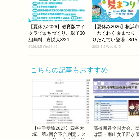
【夏休み2026】教育版マイ
【夏休み2026】横浜
クラでまちづくり、親子30
「わくわく!夏まつり
組無料...嘉悦大8/24
りたんてい登場...8/15-
2026.8.5 Wed 1:15
2026.8.5 Wed 0:15
こちらの記事もおすすめ
【中学受験2027】四谷大
高校囲碁全国大会、
塚、第2回合不合判定テス
は灘・南山女子部が