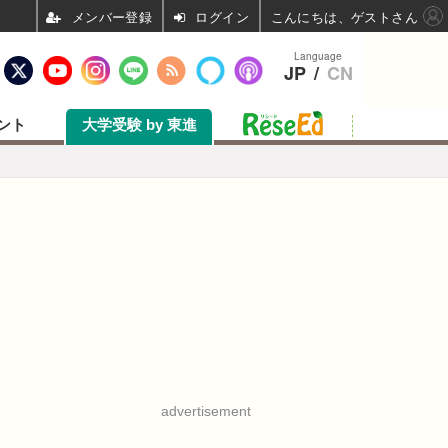
ログイン
こんにちは、ゲストさん
Language
JP
/
CN
ント
大学受験 by 東進
advertisement