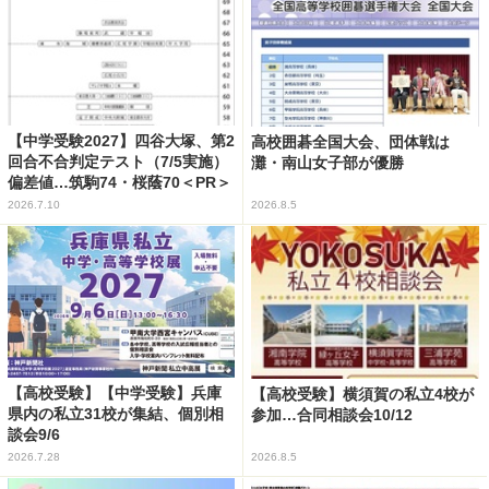
【中学受験2027】四谷大塚、第2
高校囲碁全国大会、団体戦は
回合不合判定テスト（7/5実施）
灘・南山女子部が優勝
偏差値…筑駒74・桜蔭70＜PR＞
2026.7.10
2026.8.5
【高校受験】【中学受験】兵庫
【高校受験】横須賀の私立4校が
県内の私立31校が集結、個別相
参加…合同相談会10/12
談会9/6
2026.7.28
2026.8.5