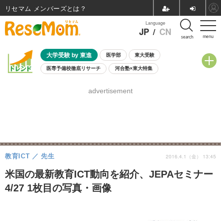
リセマム メンバーズ
Language
JP
/
CN
menu
search
大学受験 by 東進
医学部
東大受験
医専予備校徹底リサーチ
河合塾×東大特集
親子で考える大学選び
高校受験
中学受験
小学校受験
advertisement
共通テスト
夏休み
8月開催学校説明会・相談会
8月開催イベント・WS
全国公立高校 過去問
人気記事
自由研究教材（小学生向け）
自由研究教材（中学生向け）
ランキング
教育ICT
先生
2016.4.1（金） 13:45
米国の最新教育ICT動向を紹介、JEPAセミナー
4/27 1枚目の写真・画像