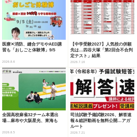
医療✕消防、縫合デモやAED講
【中学受験2027】人気校の併願
習も「おしごと体験博」9/5
先は…四谷大塚「第2回合不合判
定テスト」結果
2026.8.6
2026.7.16
全国高校麻雀32チーム本選出
司法試験予備試験2026、解答速
場…麻布や大阪星光、東海も
報＆総評動画を無料公開…アガ
ルート
2026.8.5
2026.7.21