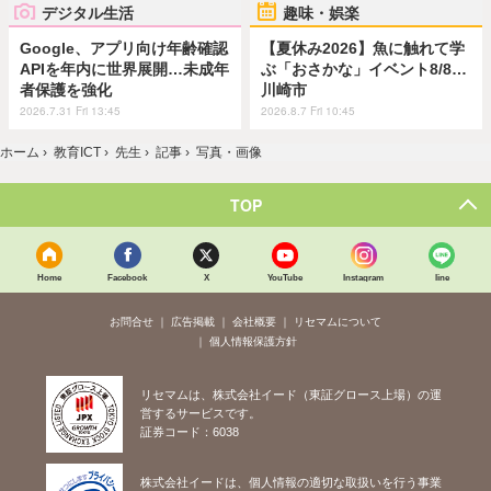
デジタル生活
趣味・娯楽
Google、アプリ向け年齢確認
【夏休み2026】魚に触れて学
APIを年内に世界展開…未成年
ぶ「おさかな」イベント8/8…
者保護を強化
川崎市
2026.7.31 Fri 13:45
2026.8.7 Fri 10:45
ホーム
›
教育ICT
›
先生
›
記事
›
写真・画像
TOP
Home
Facebook
X
YouTube
Instagram
line
お問合せ
広告掲載
会社概要
リセマムについて
個人情報保護方針
リセマムは、株式会社イード（東証グロース上場）の運
営するサービスです。
証券コード：6038
株式会社イードは、個人情報の適切な取扱いを行う事業