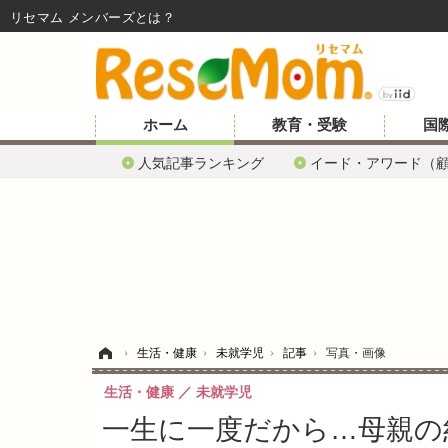
リセマム メンバーズ
ホーム
教育・受験
国
人気記事ランキング
イード・アワード（
ホーム
›
生活・健康
›
未就学児
›
記事
›
写真・画像
生活・健康
未就学児
一生に一度だから…母親の