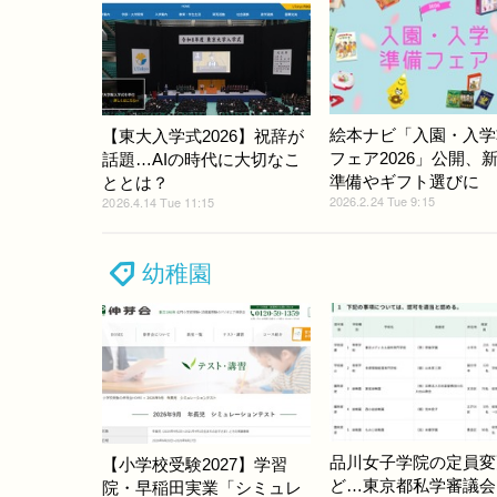
絵本ナビ「入園・入学
【東大入学式2026】祝辞が
フェア2026」公開、
話題…AIの時代に大切なこ
準備やギフト選びに
ととは？
2026.2.24 Tue 9:15
2026.4.14 Tue 11:15
幼稚園
品川女子学院の定員変
【小学校受験2027】学習
ど…東京都私学審議会
院・早稲田実業「シミュレ