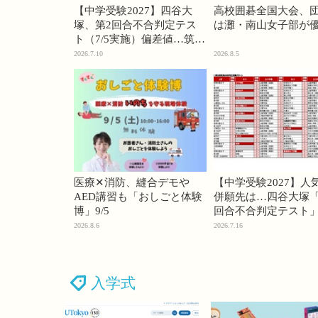
【中学受験2027】四谷大
高校囲碁全国大会、
塚、第2回合不合判定テス
は灘・南山女子部が
ト（7/5実施）偏差値…筑駒
74・桜蔭70＜PR＞
2026.7.10
2026.8.5
医療✕消防、縫合デモや
【中学受験2027】人
AED講習も「おしごと体験
併願先は…四谷大塚「
博」9/5
回合不合判定テスト
2026.8.6
2026.7.16
入学式