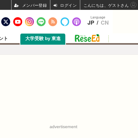
ログイン
こんにちは、ゲストさん
Language
JP
/
CN
ント
大学受験 by 東進
advertisement