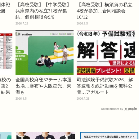
団体戦
【高校受験】【中学受験】
【高校受験】横須賀の私立
優勝
兵庫県内の私立31校が集
4校が参加…合同相談会
結、個別相談会9/6
10/12
2026.7.28
2026.8.5
気校の
全国高校麻雀32チーム本選
司法試験予備試験2026、解
第2
出場…麻布や大阪星光、東
答速報＆総評動画を無料公
」結果
海も
開…アガルート
2026.8.5
2026.7.21
Recommended by