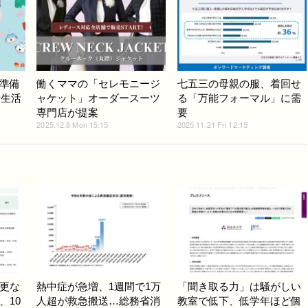
準備
働くママの「セレモニージ
七五三の母親の服、着回せ
新生活
ャケット」オーダースーツ
る「万能フォーマル」に需
専門店が提案
要
2025.12.8 Mon 15:15
2025.11.21 Fri 12:15
更な
熱中症が急増、1週間で1万
「聞き取る力」は騒がしい
、10
人超が救急搬送…総務省消
教室で低下、低学年ほど個