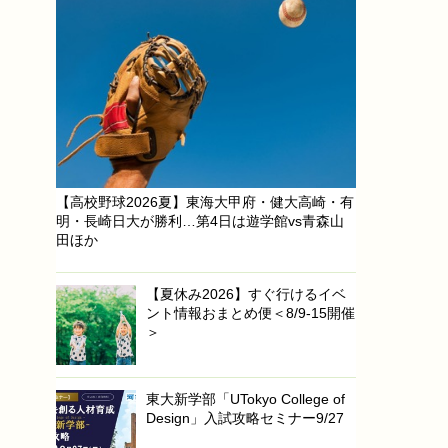
【高校野球2026夏】東海大甲府・健大高崎・有
明・長崎日大が勝利…第4日は遊学館vs青森山
田ほか
【夏休み2026】すぐ行けるイベ
ント情報おまとめ便＜8/9-15開催
＞
東大新学部「UTokyo College of
Design」入試攻略セミナー9/27