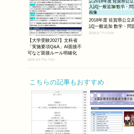
2018年度 佐賀県公立
試[一般追加 数学・問題]
2026.8.7 Fri 3:44
【大学受験2027】文科省
「実施要項Q&A」AI面接不
可など面接ルール明確化
2026.8.6 Thu 19:0
こちらの記事もおすすめ