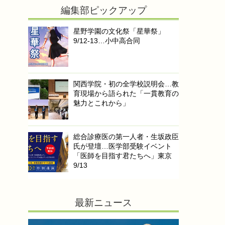
編集部ピックアップ
星野学園の文化祭「星華祭」
9/12-13…小中高合同
関西学院・初の全学校説明会…教
育現場から語られた「一貫教育の
魅力とこれから」
総合診療医の第一人者・生坂政臣
氏が登壇…医学部受験イベント
「医師を目指す君たちへ」東京
9/13
最新ニュース