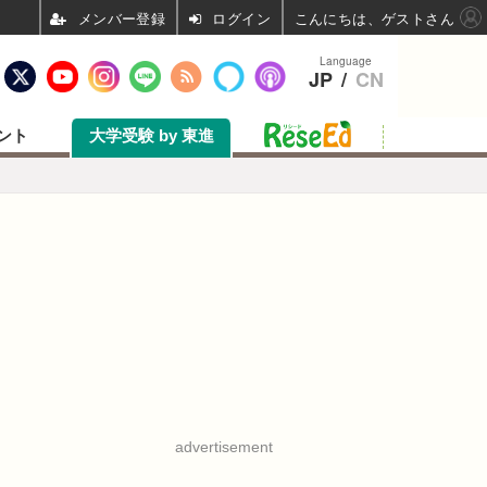
ログイン
こんにちは、ゲストさん
Language
JP
/
CN
ント
大学受験 by 東進
advertisement