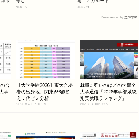
」結果
海も
開…アガルート
2026.8.5
2026.7.21
Recommended by
式の合
【大学受験2026】東大合格
就職に強いのはどの学部？
ど大学
者の出身地、関東が6割超
大学通信「2026年学部系統
え…代ゼミ分析
別実就職ランキング」
2026.8.4 Tue 16:15
2026.8.4 Tue 9:15