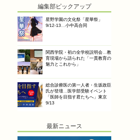
編集部ピックアップ
星野学園の文化祭「星華祭」
9/12-13…小中高合同
関西学院・初の全学校説明会…教
育現場から語られた「一貫教育の
魅力とこれから」
総合診療医の第一人者・生坂政臣
氏が登壇…医学部受験イベント
「医師を目指す君たちへ」東京
9/13
最新ニュース