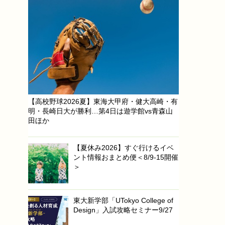
【高校野球2026夏】東海大甲府・健大高崎・有
明・長崎日大が勝利…第4日は遊学館vs青森山
田ほか
【夏休み2026】すぐ行けるイベ
ント情報おまとめ便＜8/9-15開催
＞
東大新学部「UTokyo College of
Design」入試攻略セミナー9/27