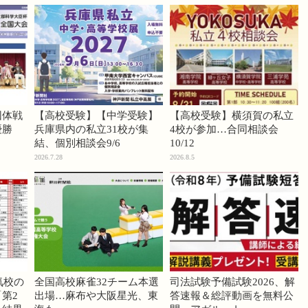
団体戦
【高校受験】【中学受験】
【高校受験】横須賀の私立
優勝
兵庫県内の私立31校が集
4校が参加…合同相談会
結、個別相談会9/6
10/12
2026.7.28
2026.8.5
気校の
全国高校麻雀32チーム本選
司法試験予備試験2026、解
第2
出場…麻布や大阪星光、東
答速報＆総評動画を無料公