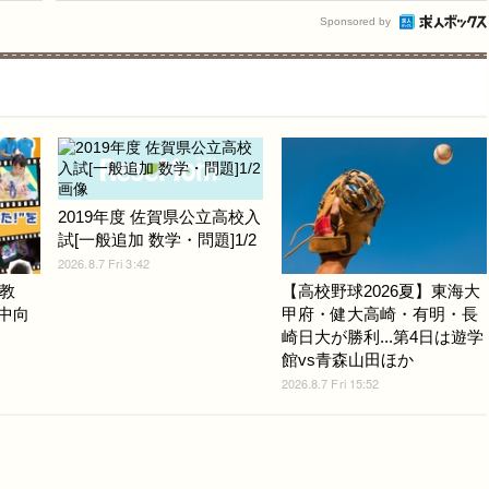
Sponsored by
2019年度 佐賀県公立高校入
試[一般追加 数学・問題]1/2
2026.8.7 Fri 3:42
教
【高校野球2026夏】東海大
小中向
甲府・健大高崎・有明・長
崎日大が勝利...第4日は遊学
館vs青森山田ほか
2026.8.7 Fri 15:52