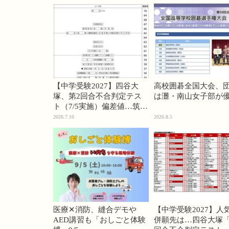
【中学受験2027】四谷大
高校囲碁全国大会、
塚、第2回合不合判定テス
は灘・南山女子部が
ト（7/5実施）偏差値…筑駒
74・桜蔭70＜PR＞
2026.7.10
2026.8.5
医療✕消防、縫合デモや
【中学受験2027】人
AED講習も「おしごと体験
併願先は…四谷大塚「