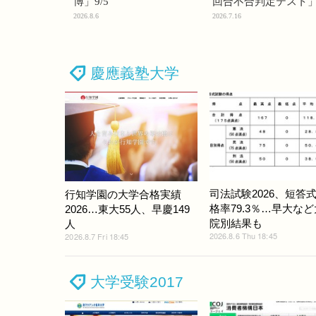
博」9/5
回合不合判定テスト
2026.8.6
2026.7.16
慶應義塾大学
司法試験2026、短答
行知学園の大学合格実績
格率79.3％…早大な
2026…東大55人、早慶149
院別結果も
人
2026.8.6 Thu 18:45
2026.8.7 Fri 18:45
大学受験2017