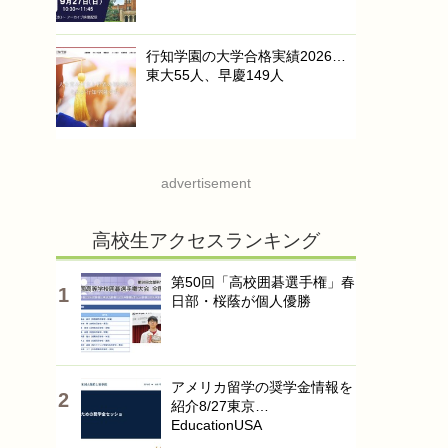
行知学園の大学合格実績2026…
東大55人、早慶149人
advertisement
高校生アクセスランキング
第50回「高校囲碁選手権」春
日部・桜蔭が個人優勝
アメリカ留学の奨学金情報を
紹介8/27東京…
EducationUSA