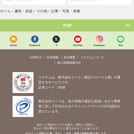
ホーム
›
趣味・娯楽
›
その他
›
記事
›
写真・画像
TOP
Home
Facebook
X
YouTube
Instagram
line
お問合せ
広告掲載
会社概要
リセマムについて
個人情報保護方針
リセマムは、株式会社イード（東証グロース上場）の運
営するサービスです。
証券コード：6038
株式会社イードは、個人情報の適切な取扱いを行う事業
者に対して付与されるプライバシーマークの付与認定を
受けています。
紹介した商品/サービスを購入、契約した場合に、
売上の一部が弊社サイトに還元されることがあります。
当サイトに掲載の記事・見出し・写真・画像の無断転載を禁じます。