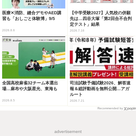
医療✕消防、縫合デモやAED講
【中学受験2027】人気校の併願
習も「おしごと体験博」9/5
先は…四谷大塚「第2回合不合判
定テスト」結果
2026.8.6
2026.7.16
全国高校麻雀32チーム本選出
司法試験予備試験2026、解答速
場…麻布や大阪星光、東海も
報＆総評動画を無料公開…アガ
ルート
2026.8.5
2026.7.21
Recommended by
advertisement