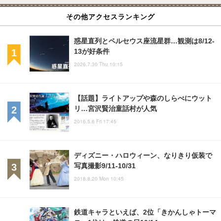
その他アクセスランキング
惑星直列とペルセウス座流星群…観測は8/12-
13が好条件
2026.7.30 Thu 10:15
【話題】ライトアップや森のしらべにウット
リ…宮沢賢治童話村が人気
2016.5.6 Fri 17:45
ディズニー・ハロウィーン、なりきり仮装で
写真撮影9/11-10/31
2018.8.20 Mon 10:45
鉄道キャラといえば、2位「きかんしゃトーマ