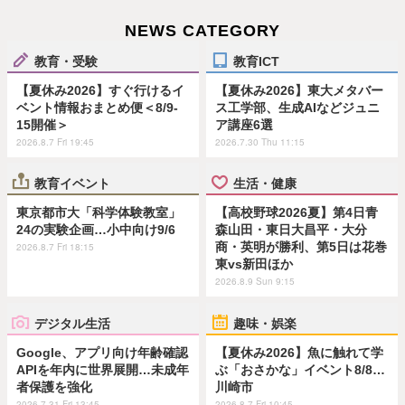
NEWS CATEGORY
教育・受験
教育ICT
【夏休み2026】すぐ行けるイ
【夏休み2026】東大メタバー
ベント情報おまとめ便＜8/9-
ス工学部、生成AIなどジュニ
15開催＞
ア講座6選
2026.8.7 Fri 19:45
2026.7.30 Thu 11:15
教育イベント
生活・健康
東京都市大「科学体験教室」
【高校野球2026夏】第4日青
24の実験企画…小中向け9/6
森山田・東日大昌平・大分
商・英明が勝利、第5日は花巻
2026.8.7 Fri 18:15
東vs新田ほか
2026.8.9 Sun 9:15
デジタル生活
趣味・娯楽
Google、アプリ向け年齢確認
【夏休み2026】魚に触れて学
APIを年内に世界展開…未成年
ぶ「おさかな」イベント8/8…
者保護を強化
川崎市
2026.7.31 Fri 13:45
2026.8.7 Fri 10:45