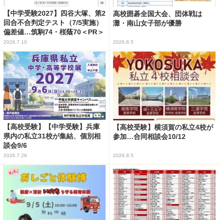
【中学受験2027】四谷大塚、第2
高校囲碁全国大会、団体戦は
回合不合判定テスト（7/5実施）
灘・南山女子部が優勝
偏差値…筑駒74・桜蔭70＜PR＞
2026.7.10
2026.8.5
【高校受験】【中学受験】兵庫
【高校受験】横須賀の私立4校が
県内の私立31校が集結、個別相
参加…合同相談会10/12
談会9/6
2026.7.28
2026.8.5