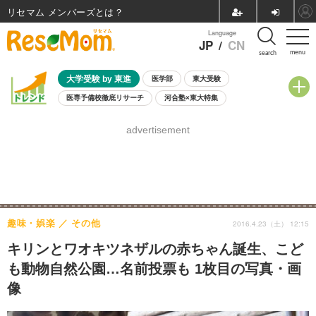
リセマム メンバーズ
Language
JP
/
CN
menu
search
大学受験 by 東進
医学部
東大受験
医専予備校徹底リサーチ
河合塾×東大特集
親子で考える大学選び
高校受験
中学受験
小学校受験
advertisement
共通テスト
夏休み
8月開催学校説明会・相談会
8月開催イベント・WS
全国公立高校 過去問
人気記事
自由研究教材（小学生向け）
自由研究教材（中学生向け）
ランキング
趣味・娯楽
その他
2016.4.23（土） 12:15
キリンとワオキツネザルの赤ちゃん誕生、こど
も動物自然公園…名前投票も 1枚目の写真・画
像