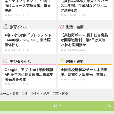
ネイティブキャンプ、中高生
【夏休み2026】東大メタバー
向けニュース英語提供…毎日
ス工学部、生成AIなどジュニ
更新
ア講座6選
2026.8.6 Thu 12:15
2026.7.30 Thu 11:15
教育イベント
生活・健康
4歳～小3対象「プレジデント
【高校野球2026夏】仙台育英
Family祭2026」9/6、東大医
が開幕戦勝利、第2日は東筑
療体験も
vs神村学園ほか
2026.8.6 Thu 11:15
2026.8.5 Wed 20:32
デジタル生活
趣味・娯楽
Google、アプリ向け年齢確認
全国高校麻雀32チーム本選出
APIを年内に世界展開…未成年
場…麻布や大阪星光、東海も
者保護を強化
2026.8.5 Wed 19:45
2026.7.31 Fri 13:45
ホーム
›
教育・受験
›
小学生
›
記事
›
写真・画像
TOP