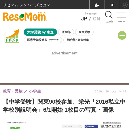
リセマム メンバーズ
Language
JP
/
CN
menu
search
大学受験 by 東進
医学部
東大受験
医専予備校徹底リサーチ
河合塾×東大特集
親子で考える大学選び
高校受験
中学受験
小学校受験
advertisement
共通テスト
夏休み
8月開催学校説明会・相談会
8月開催イベント・WS
全国公立高校 過去問
人気記事
自由研究教材（小学生向け）
自由研究教材（中学生向け）
ランキング
教育・受験
小学生
2016.4.26（火） 14:45
【中学受験】関東90校参加、栄光「2016私立中
学校別説明会」6/1開始 1枚目の写真・画像