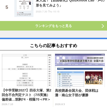
東大流！【自由研究】QuizKnock Lab「声の
形を見てみよう」
2020.7.30 Thu 10:15
ランキングをもっと見る
こちらの記事もおすすめ
【中学受験2027】四谷大塚、第2
高校囲碁全国大会、団体戦は
回合不合判定テスト（7/5実施）
灘・南山女子部が優勝
偏差値…筑駒74・桜蔭70＜PR＞
2026.7.10
2026.8.5