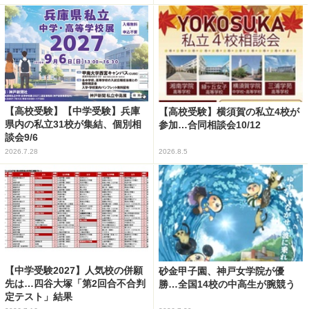
【高校受験】【中学受験】兵庫
【高校受験】横須賀の私立4校が
県内の私立31校が集結、個別相
参加…合同相談会10/12
談会9/6
2026.7.28
2026.8.5
【中学受験2027】人気校の併願
砂金甲子園、神戸女学院が優
先は…四谷大塚「第2回合不合判
勝…全国14校の中高生が腕競う
定テスト」結果