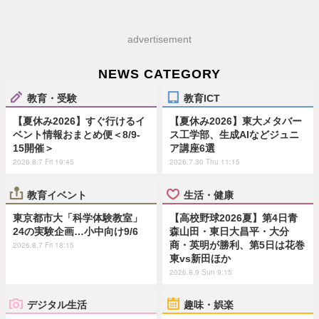
advertisement
NEWS CATEGORY
教育・受験
教育ICT
【夏休み2026】すぐ行けるイ
【夏休み2026】東大メタバー
ベント情報おまとめ便＜8/9-
ス工学部、生成AIなどジュニ
15開催＞
ア講座6選
2026.8.7 Fri 19:45
2026.7.30 Thu 11:15
教育イベント
生活・健康
東京都市大「科学体験教室」
【高校野球2026夏】第4日青
24の実験企画…小中向け9/6
森山田・東日大昌平・大分
商・英明が勝利、第5日は花巻
2026.8.7 Fri 18:15
東vs新田ほか
2026.8.9 Sun 9:15
デジタル生活
趣味・娯楽