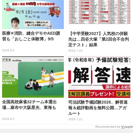
医療✕消防、縫合デモやAED講
【中学受験2027】人気校の併願
習も「おしごと体験博」9/5
先は…四谷大塚「第2回合不合判
定テスト」結果
2026.8.6
2026.7.16
全国高校麻雀32チーム本選出
司法試験予備試験2026、解答速
場…麻布や大阪星光、東海も
報＆総評動画を無料公開…アガ
ルート
2026.8.5
2026.7.21
Recommended by