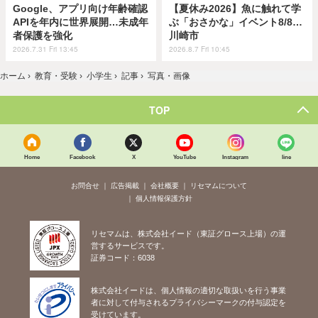
Google、アプリ向け年齢確認
【夏休み2026】魚に触れて学
APIを年内に世界展開…未成年
ぶ「おさかな」イベント8/8…
者保護を強化
川崎市
2026.7.31 Fri 13:45
2026.8.7 Fri 10:45
ホーム
›
教育・受験
›
小学生
›
記事
›
写真・画像
TOP
Home
Facebook
X
YouTube
Instagram
line
お問合せ
広告掲載
会社概要
リセマムについて
個人情報保護方針
リセマムは、株式会社イード（東証グロース上場）の運
営するサービスです。
証券コード：6038
株式会社イードは、個人情報の適切な取扱いを行う事業
者に対して付与されるプライバシーマークの付与認定を
受けています。