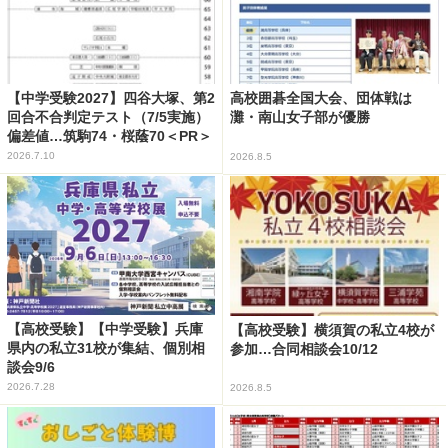
【中学受験2027】四谷大塚、第2
高校囲碁全国大会、団体戦は
回合不合判定テスト（7/5実施）
灘・南山女子部が優勝
偏差値…筑駒74・桜蔭70＜PR＞
2026.7.10
2026.8.5
【高校受験】【中学受験】兵庫
【高校受験】横須賀の私立4校が
県内の私立31校が集結、個別相
参加…合同相談会10/12
談会9/6
2026.7.28
2026.8.5