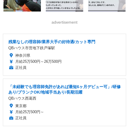
advertisement
残業なしの理容師/業界大手の好待遇/カット専門
QBハウス市営地下鉄戸塚駅
神奈川県
月給25万500円～26万500円
正社員
「未経験でも理容師免許があれば最短6ヶ月デビュー可」/研修
あり/ブランクOK/地域手当あり/長期活躍
QBハウス西葛西
東京都
月給25万500円～
正社員