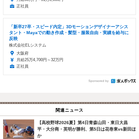
正社員
「新卒27卒・スピード内定」3Dモーションデザイナーアシス
タント・Mayaでの動き作成・髪型・服装自由・実績を給与に
反映
株式会社ELシステム
大阪府
月給25万4,700円～32万円
正社員
Sponsored by
関連ニュース
【高校野球2026夏】第4日青森山田・東日大昌
平・大分商・英明が勝利、第5日は花巻東vs新田ほ
か