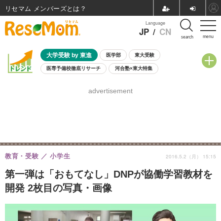
リセマム メンバーズ
Language
JP
/
CN
menu
search
大学受験 by 東進
医学部
東大受験
医専予備校徹底リサーチ
河合塾×東大特集
親子で考える大学選び
高校受験
中学受験
小学校受験
advertisement
共通テスト
夏休み
8月開催学校説明会・相談会
8月開催イベント・WS
全国公立高校 過去問
人気記事
自由研究教材（小学生向け）
自由研究教材（中学生向け）
ランキング
教育・受験
小学生
2016.5.2（月） 15:15
第一弾は「おもてなし」DNPが協働学習教材を
開発 2枚目の写真・画像