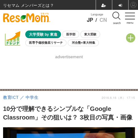
リセマム メンバーズ
Language
JP
/
CN
menu
search
大学受験 by 東進
医学部
東大受験
医専予備校徹底リサーチ
河合塾×東大特集
親子で考える大学選び
高校受験
中学受験
小学校受験
advertisement
共通テスト
夏休み
8月開催学校説明会・相談会
8月開催イベント・WS
全国公立高校 過去問
人気記事
自由研究教材（小学生向け）
自由研究教材（中学生向け）
ランキング
教育ICT
中学生
2016.6.16（木） 17:15
10分で理解できるシンプルな「Google
Classroom」その狙いは？ 3枚目の写真・画像