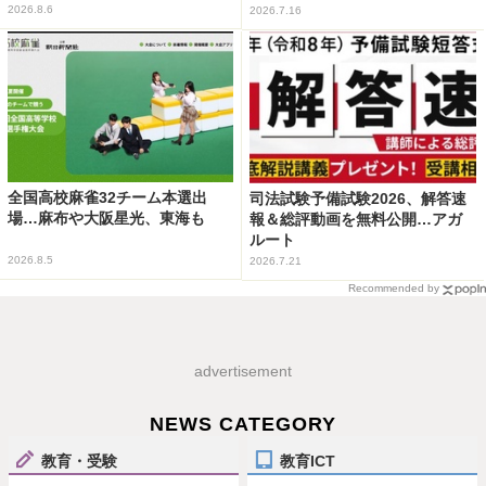
2026.8.6
2026.7.16
全国高校麻雀32チーム本選出
司法試験予備試験2026、解答速
場…麻布や大阪星光、東海も
報＆総評動画を無料公開…アガ
ルート
2026.8.5
2026.7.21
Recommended by
advertisement
NEWS CATEGORY
教育・受験
教育ICT