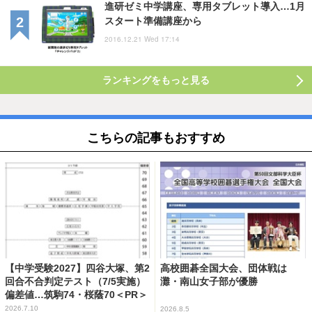
進研ゼミ中学講座、専用タブレット導入…1月
スタート準備講座から
2016.12.21 Wed 17:14
ランキングをもっと見る
こちらの記事もおすすめ
【中学受験2027】四谷大塚、第2
高校囲碁全国大会、団体戦は
回合不合判定テスト（7/5実施）
灘・南山女子部が優勝
偏差値…筑駒74・桜蔭70＜PR＞
2026.7.10
2026.8.5