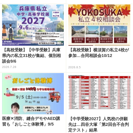
【高校受験】【中学受験】兵庫
【高校受験】横須賀の私立4校が
県内の私立31校が集結、個別相
参加…合同相談会10/12
談会9/6
2026.7.28
2026.8.5
医療✕消防、縫合デモやAED講
【中学受験2027】人気校の併願
習も「おしごと体験博」9/5
先は…四谷大塚「第2回合不合判
定テスト」結果