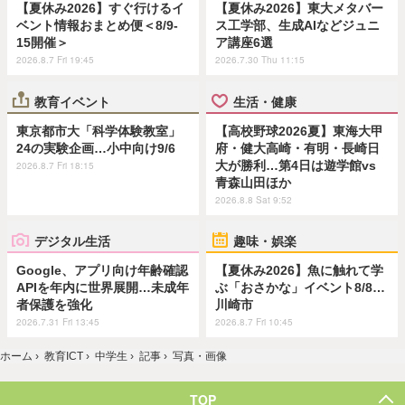
【夏休み2026】すぐ行けるイ
【夏休み2026】東大メタバー
ベント情報おまとめ便＜8/9-
ス工学部、生成AIなどジュニ
15開催＞
ア講座6選
2026.8.7 Fri 19:45
2026.7.30 Thu 11:15
教育イベント
生活・健康
東京都市大「科学体験教室」
【高校野球2026夏】東海大甲
24の実験企画…小中向け9/6
府・健大高崎・有明・長崎日
大が勝利…第4日は遊学館vs
2026.8.7 Fri 18:15
青森山田ほか
2026.8.8 Sat 9:52
デジタル生活
趣味・娯楽
Google、アプリ向け年齢確認
【夏休み2026】魚に触れて学
APIを年内に世界展開…未成年
ぶ「おさかな」イベント8/8…
者保護を強化
川崎市
2026.7.31 Fri 13:45
2026.8.7 Fri 10:45
ホーム
›
教育ICT
›
中学生
›
記事
›
写真・画像
TOP