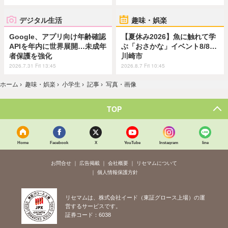
デジタル生活
趣味・娯楽
Google、アプリ向け年齢確認
【夏休み2026】魚に触れて学
APIを年内に世界展開…未成年
ぶ「おさかな」イベント8/8…
者保護を強化
川崎市
2026.7.31 Fri 13:45
2026.8.7 Fri 10:45
ホーム
›
趣味・娯楽
›
小学生
›
記事
›
写真・画像
TOP
Home
Facebook
X
YouTube
Instagram
line
お問合せ
広告掲載
会社概要
リセマムについて
個人情報保護方針
リセマムは、株式会社イード（東証グロース上場）の運
営するサービスです。
証券コード：6038