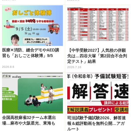
医療✕消防、縫合デモやAED講
【中学受験2027】人気校の併願
習も「おしごと体験博」9/5
先は…四谷大塚「第2回合不合判
定テスト」結果
2026.8.6
2026.7.16
全国高校麻雀32チーム本選出
司法試験予備試験2026、解答速
場…麻布や大阪星光、東海も
報＆総評動画を無料公開…アガ
ルート