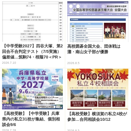
【中学受験2027】四谷大塚、第2
高校囲碁全国大会、団体戦は
回合不合判定テスト（7/5実施）
灘・南山女子部が優勝
偏差値…筑駒74・桜蔭70＜PR＞
2026.7.10
2026.8.5
【高校受験】【中学受験】兵庫
【高校受験】横須賀の私立4校が
県内の私立31校が集結、個別相
参加…合同相談会10/12
談会9/6
2026.7.28
2026.8.5