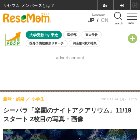
リセマム メンバーズ
Language
JP
/
CN
menu
search
大学受験 by 東進
医学部
東大受験
医専予備校徹底リサーチ
河合塾×東大特集
親子で考える大学選び
高校受験
中学受験
小学校受験
advertisement
共通テスト
夏休み
8月開催学校説明会・相談会
8月開催イベント・WS
全国公立高校 過去問
人気記事
自由研究教材（小学生向け）
自由研究教材（中学生向け）
ランキング
趣味・娯楽
小学生
2016.11.14（月） 11:15
シーパラ「楽園のナイトアクアリウム」11/19
スタート 2枚目の写真・画像