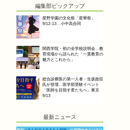
編集部ピックアップ
星野学園の文化祭「星華祭」
9/12-13…小中高合同
関西学院・初の全学校説明会…教
育現場から語られた「一貫教育の
魅力とこれから」
総合診療医の第一人者・生坂政臣
氏が登壇…医学部受験イベント
「医師を目指す君たちへ」東京
9/13
最新ニュース