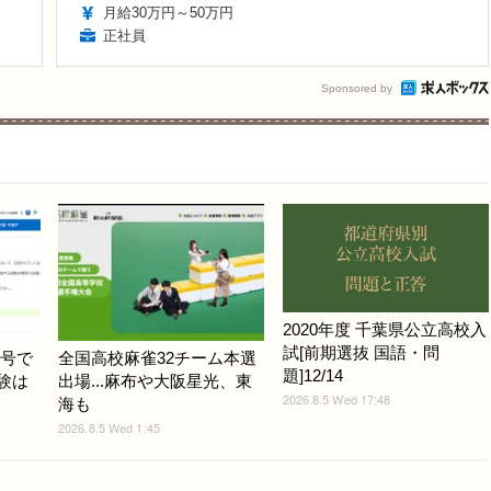
月給30万円～50万円
正社員
Sponsored by
2020年度 千葉県公立高校入
試[前期選抜 国語・問
3号で
全国高校麻雀32チーム本選
題]12/14
試験は
出場...麻布や大阪星光、東
2026.8.5 Wed 17:48
海も
2026.8.5 Wed 1:45