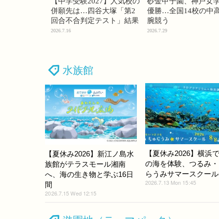
【中学受験2027】人気校の
砂金甲子園、神戸女
併願先は…四谷大塚「第2
優勝…全国14校の中
回合不合判定テスト」結果
腕競う
2026.7.16
2026.7.29
水族館
【夏休み2026】横浜
【夏休み2026】新江ノ島水
の海を体験、つるみ・
族館がテラスモール湘南
らうみサマースクール8/
へ、海の生き物と学ぶ16日
2026.7.13 Mon 15:45
間
2026.7.15 Wed 12:15