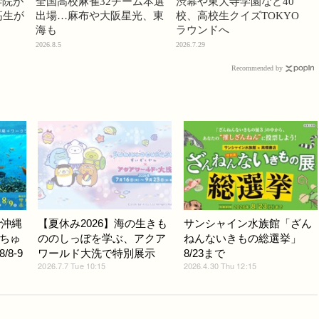
学院が
全国高校麻雀32チーム本選
渋幕や東大寺学園など40
高生が
出場…麻布や大阪星光、東
校、高校生クイズTOKYO
海も
ラウンドへ
2026.8.5
2026.7.29
Recommended by
で沖縄
【夏休み2026】海の生きも
サンシャイン水族館「ざん
ちゅ
ののしっぽを学ぶ、アクア
ねんないきもの総選挙」
8-9
ワールド大洗で特別展示
8/23まで
2026.7.7 Tue 10:15
2026.4.30 Thu 12:15