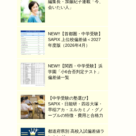
編集長・加藤紀子連載「今、
会いたい人」
NEW!!【首都圏・中学受験】
SAPIX 上位校偏差値＜2027
年度版（2026年4月）
NEW!!【関西・中学受験】浜
学園「小6合否判定テスト」
偏差値一覧
【中学受験の塾選び】
SAPIX・日能研・四谷大塚・
早稲アカ・エルカミノ・グノ
ーブルの特徴・費用と合格力
都道府県別 高校入試偏差値ラ