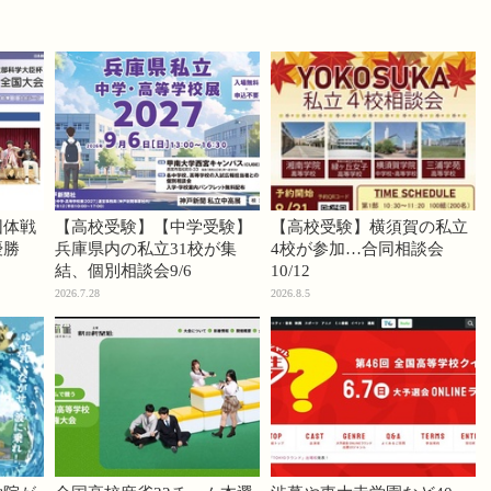
団体戦
【高校受験】【中学受験】
【高校受験】横須賀の私立
優勝
兵庫県内の私立31校が集
4校が参加…合同相談会
結、個別相談会9/6
10/12
2026.7.28
2026.8.5