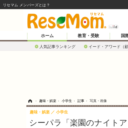
リセマム メンバーズ
ホーム
教育・受験
国
人気記事ランキング
イード・アワード（
ホーム
›
趣味・娯楽
›
小学生
›
記事
›
写真・画像
趣味・娯楽
小学生
シーパラ「楽園のナイトアク