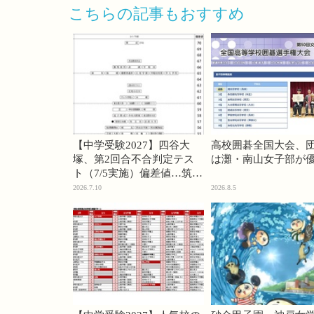
こちらの記事もおすすめ
【中学受験2027】四谷大
高校囲碁全国大会、
塚、第2回合不合判定テス
は灘・南山女子部が
ト（7/5実施）偏差値…筑駒
74・桜蔭70＜PR＞
2026.7.10
2026.8.5