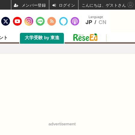
ログイン
こんにちは、ゲストさん
Language
JP
/
CN
ント
大学受験 by 東進
advertisement