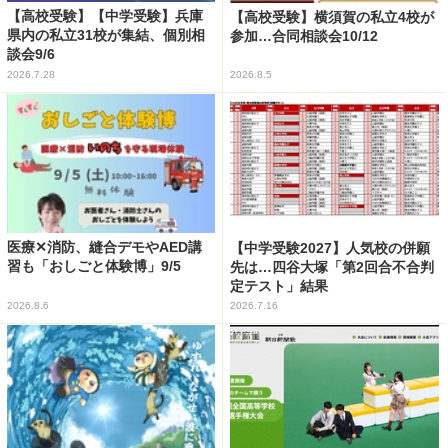
【高校受験】【中学受験】兵庫
【高校受験】横須賀の私立4校が
県内の私立31校が集結、個別相
参加…合同相談会10/12
談会9/6
2026.7.28
2026.8.5
医療✕消防、縫合デモやAED講
【中学受験2027】人気校の併願
習も「おしごと体験博」9/5
先は…四谷大塚「第2回合不合判
定テスト」結果
2026.8.6
2026.7.16