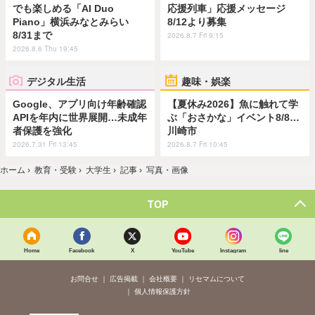
でも楽しめる「AI Duo
応援列車」応援メッセージ
Piano」横浜みなとみらい
8/12より募集
8/31まで
2026.8.7 Fri 9:15
2026.8.6 Thu 19:45
デジタル生活
趣味・娯楽
Google、アプリ向け年齢確認
【夏休み2026】魚に触れて学
APIを年内に世界展開…未成年
ぶ「おさかな」イベント8/8…
者保護を強化
川崎市
2026.7.31 Fri 13:45
2026.8.7 Fri 10:45
ホーム
›
教育・受験
›
大学生
›
記事
›
写真・画像
TOP
Home
Facebook
X
YouTube
Instagram
line
お問合せ
広告掲載
会社概要
リセマムについて
個人情報保護方針