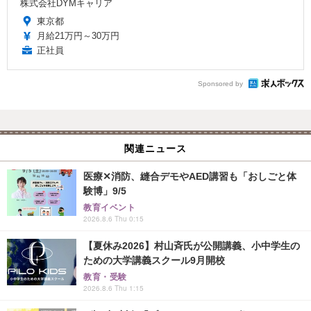
株式会社DYMキャリア
東京都
月給21万円～30万円
正社員
Sponsored by
関連ニュース
医療✕消防、縫合デモやAED講習も「おしごと体
験博」9/5
教育イベント
2026.8.6 Thu 0:15
【夏休み2026】村山斉氏が公開講義、小中学生の
ための大学講義スクール9月開校
教育・受験
2026.8.6 Thu 1:15