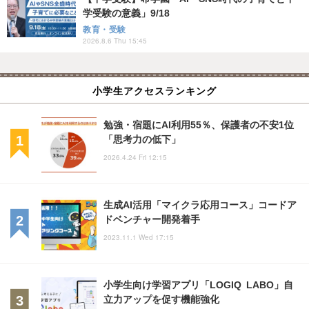
学受験の意義」9/18
教育・受験
2026.8.6 Thu 15:45
小学生アクセスランキング
勉強・宿題にAI利用55％、保護者の不安1位
「思考力の低下」
2026.4.24 Fri 12:15
生成AI活用「マイクラ応用コース」コードア
ドベンチャー開発着手
2023.11.1 Wed 17:15
小学生向け学習アプリ「LOGIQ LABO」自
立力アップを促す機能強化