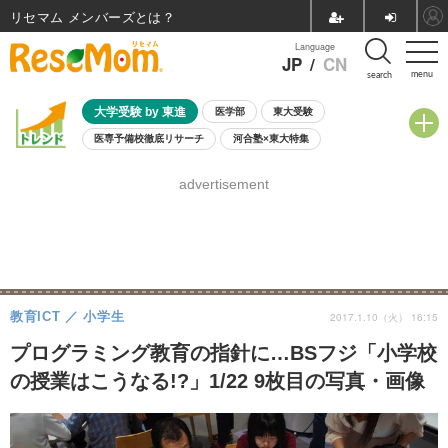
リセマム メンバーズ
Language
JP
/
CN
menu
search
大学受験 by 東進
医学部
東大受験
医専予備校徹底リサーチ
河合塾×東大特集
親子で考える大学選び
高校受験
中学受験
小学校受験
advertisement
共通テスト
夏休み
8月開催学校説明会・相談会
8月開催イベント・WS
全国公立高校 過去問
人気記事
自由研究教材（小学生向け）
自由研究教材（中学生向け）
ランキング
教育ICT
小学生
2017.1.10（火） 16:15
プログラミング教育の指針に…BSフジ「小学校
の授業はこうなる!?」1/22 9枚目の写真・画像