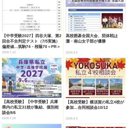
【中学受験2027】四谷大塚、第2
高校囲碁全国大会、団体戦は
回合不合判定テスト（7/5実施）
灘・南山女子部が優勝
偏差値…筑駒74・桜蔭70＜PR＞
2026.7.10
2026.8.5
【高校受験】【中学受験】兵庫
【高校受験】横須賀の私立4校が
県内の私立31校が集結、個別相
参加…合同相談会10/12
談会9/6
2026.7.28
2026.8.5