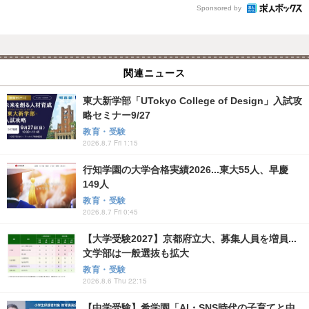
Sponsored by
関連ニュース
東大新学部「UTokyo College of Design」入試攻
略セミナー9/27
教育・受験
2026.8.7 Fri 1:15
行知学園の大学合格実績2026...東大55人、早慶
149人
教育・受験
2026.8.7 Fri 0:45
【大学受験2027】京都府立大、募集人員を増員...
文学部は一般選抜も拡大
教育・受験
2026.8.6 Thu 22:15
【中学受験】希学園「AI・SNS時代の子育てと中