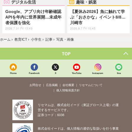
デジタル生活
趣味・娯楽
Google、アプリ向け年齢確認
【夏休み2026】魚に触れて学
APIを年内に世界展開…未成年
ぶ「おさかな」イベント8/8…
者保護を強化
川崎市
2026.7.31 Fri 13:45
2026.8.7 Fri 10:45
ホーム
›
教育ICT
›
小学生
›
記事
›
写真・画像
TOP
Home
Facebook
X
YouTube
Instagram
line
お問合せ
広告掲載
会社概要
リセマムについて
個人情報保護方針
リセマムは、株式会社イード（東証グロース上場）の運
営するサービスです。
証券コード：6038
株式会社イードは、個人情報の適切な取扱いを行う事業