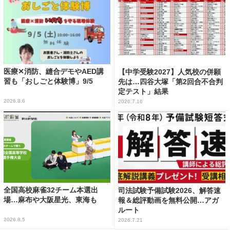
医療✕消防、縫合デモやAED講
【中学受験2027】人気校の併願
習も「おしごと体験博」9/5
先は…四谷大塚「第2回合不合判
定テスト」結果
2026.8.6
2026.7.16
全国高校麻雀32チーム本選出
司法試験予備試験2026、解答速
場…麻布や大阪星光、東海も
報＆総評動画を無料公開…アガ
ルート
2026.8.5
2026.7.21