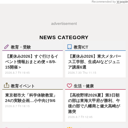
Recommended by
advertisement
NEWS CATEGORY
教育・受験
教育ICT
【夏休み2026】すぐ行けるイ
【夏休み2026】東大メタバー
ベント情報おまとめ便＜8/9-
ス工学部、生成AIなどジュニ
15開催＞
ア講座6選
2026.8.7 Fri 19:45
2026.7.30 Thu 11:15
教育イベント
生活・健康
東京都市大「科学体験教室」
【高校野球2026夏】第3日朝
24の実験企画…小中向け9/6
の部は東海大甲府が勝利、午
後の部で八幡商と健大高崎が
2026.8.7 Fri 18:15
激突
2026.8.7 Fri 12:45