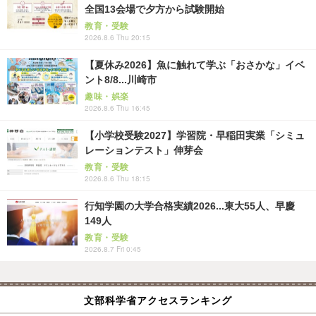
全国13会場で夕方から試験開始
教育・受験
2026.8.6 Thu 20:15
【夏休み2026】魚に触れて学ぶ「おさかな」イベ
ント8/8...川崎市
趣味・娯楽
2026.8.6 Thu 16:45
【小学校受験2027】学習院・早稲田実業「シミュ
レーションテスト」伸芽会
教育・受験
2026.8.6 Thu 18:15
行知学園の大学合格実績2026...東大55人、早慶
149人
教育・受験
2026.8.7 Fri 0:45
文部科学省アクセスランキング