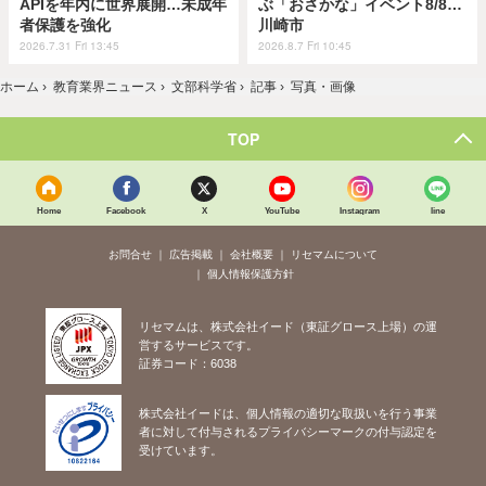
APIを年内に世界展開…未成年
ぶ「おさかな」イベント8/8…
者保護を強化
川崎市
2026.7.31 Fri 13:45
2026.8.7 Fri 10:45
ホーム
›
教育業界ニュース
›
文部科学省
›
記事
›
写真・画像
TOP
Home
Facebook
X
YouTube
Instagram
line
お問合せ
広告掲載
会社概要
リセマムについて
個人情報保護方針
リセマムは、株式会社イード（東証グロース上場）の運
営するサービスです。
証券コード：6038
株式会社イードは、個人情報の適切な取扱いを行う事業
者に対して付与されるプライバシーマークの付与認定を
受けています。