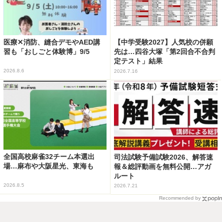
医療✕消防、縫合デモやAED講
【中学受験2027】人気校の併願
習も「おしごと体験博」9/5
先は…四谷大塚「第2回合不合判
定テスト」結果
2026.8.6
2026.7.16
全国高校麻雀32チーム本選出
司法試験予備試験2026、解答速
場…麻布や大阪星光、東海も
報＆総評動画を無料公開…アガ
ルート
2026.8.5
2026.7.21
Recommended by