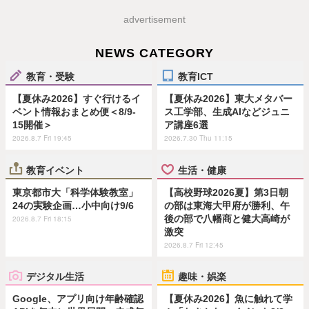
advertisement
NEWS CATEGORY
教育・受験
教育ICT
【夏休み2026】すぐ行けるイ
【夏休み2026】東大メタバー
ベント情報おまとめ便＜8/9-
ス工学部、生成AIなどジュニ
15開催＞
ア講座6選
2026.8.7 Fri 19:45
2026.7.30 Thu 11:15
教育イベント
生活・健康
東京都市大「科学体験教室」
【高校野球2026夏】第3日朝
24の実験企画…小中向け9/6
の部は東海大甲府が勝利、午
後の部で八幡商と健大高崎が
2026.8.7 Fri 18:15
激突
2026.8.7 Fri 12:45
デジタル生活
趣味・娯楽
Google、アプリ向け年齢確認
【夏休み2026】魚に触れて学