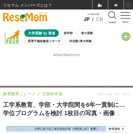
リセマム メンバーズ
Language
JP
/
CN
menu
search
大学受験 by 東進
医学部
東大受験
医専予備校徹底リサーチ
河合塾×東大特集
親子で考える大学選び
高校受験
中学受験
小学校受験
advertisement
共通テスト
夏休み
8月開催学校説明会・相談会
8月開催イベント・WS
全国公立高校 過去問
人気記事
自由研究教材（小学生向け）
自由研究教材（中学生向け）
ランキング
教育業界ニュース
文部科学省
2017.6.28（水） 12:45
工学系教育、学部・大学院間を6年一貫制に…
学位プログラムを検討 1枚目の写真・画像