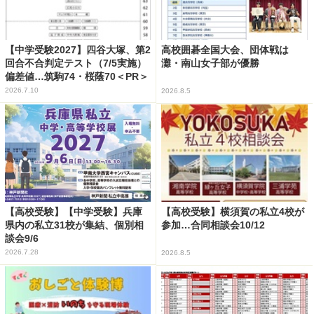
【中学受験2027】四谷大塚、第2
高校囲碁全国大会、団体戦は
回合不合判定テスト（7/5実施）
灘・南山女子部が優勝
偏差値…筑駒74・桜蔭70＜PR＞
2026.7.10
2026.8.5
【高校受験】【中学受験】兵庫
【高校受験】横須賀の私立4校が
県内の私立31校が集結、個別相
参加…合同相談会10/12
談会9/6
2026.7.28
2026.8.5