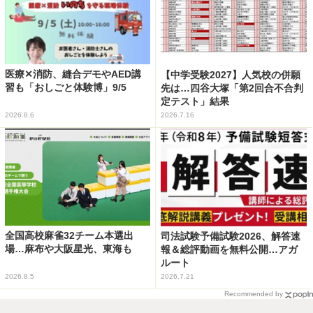
医療✕消防、縫合デモやAED講
【中学受験2027】人気校の併願
習も「おしごと体験博」9/5
先は…四谷大塚「第2回合不合判
定テスト」結果
2026.8.6
2026.7.16
全国高校麻雀32チーム本選出
司法試験予備試験2026、解答速
場…麻布や大阪星光、東海も
報＆総評動画を無料公開…アガ
ルート
2026.8.5
2026.7.21
Recommended by