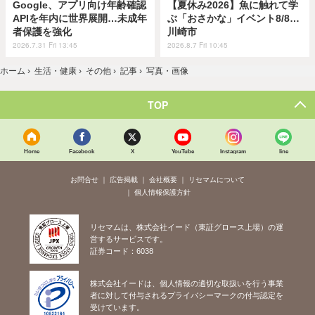
Google、アプリ向け年齢確認
【夏休み2026】魚に触れて学
APIを年内に世界展開…未成年
ぶ「おさかな」イベント8/8…
者保護を強化
川崎市
2026.7.31 Fri 13:45
2026.8.7 Fri 10:45
ホーム
›
生活・健康
›
その他
›
記事
›
写真・画像
TOP
Home
Facebook
X
YouTube
Instagram
line
お問合せ
広告掲載
会社概要
リセマムについて
個人情報保護方針
リセマムは、株式会社イード（東証グロース上場）の運
営するサービスです。
証券コード：6038
株式会社イードは、個人情報の適切な取扱いを行う事業
者に対して付与されるプライバシーマークの付与認定を
受けています。