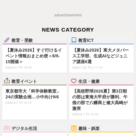
advertisement
NEWS CATEGORY
教育・受験
教育ICT
【夏休み2026】すぐ行けるイ
【夏休み2026】東大メタバー
ベント情報おまとめ便＜8/9-
ス工学部、生成AIなどジュニ
15開催＞
ア講座6選
2026.8.7 Fri 19:45
2026.7.30 Thu 11:15
教育イベント
生活・健康
東京都市大「科学体験教室」
【高校野球2026夏】第3日朝
24の実験企画…小中向け9/6
の部は東海大甲府が勝利、午
後の部で八幡商と健大高崎が
2026.8.7 Fri 18:15
激突
2026.8.7 Fri 12:45
デジタル生活
趣味・娯楽