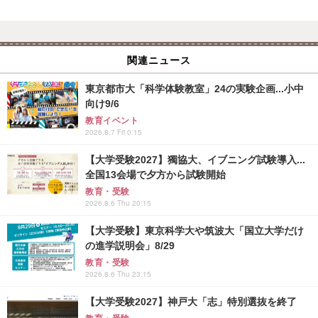
関連ニュース
東京都市大「科学体験教室」24の実験企画...小中
向け9/6
教育イベント
2026.8.7 Fri 0:15
【大学受験2027】獨協大、イブニング試験導入...
全国13会場で夕方から試験開始
教育・受験
2026.8.6 Thu 20:15
【大学受験】東京科学大や筑波大「国立大学だけ
の進学説明会」8/29
教育・受験
2026.8.6 Thu 23:15
【大学受験2027】神戸大「志」特別選抜を終了