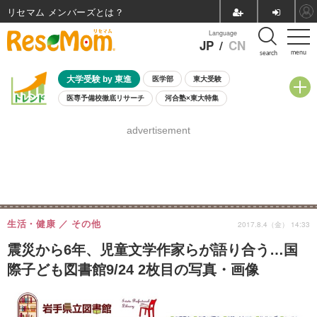
リセマム メンバーズ
Language
JP
/
CN
menu
search
大学受験 by 東進
医学部
東大受験
医専予備校徹底リサーチ
河合塾×東大特集
親子で考える大学選び
高校受験
中学受験
小学校受験
advertisement
共通テスト
夏休み
8月開催学校説明会・相談会
8月開催イベント・WS
全国公立高校 過去問
人気記事
自由研究教材（小学生向け）
自由研究教材（中学生向け）
ランキング
生活・健康
その他
2017.8.4（金） 14:33
震災から6年、児童文学作家らが語り合う…国
際子ども図書館9/24 2枚目の写真・画像