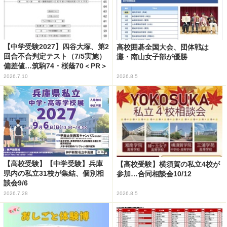
【中学受験2027】四谷大塚、第2
高校囲碁全国大会、団体戦は
回合不合判定テスト（7/5実施）
灘・南山女子部が優勝
偏差値…筑駒74・桜蔭70＜PR＞
2026.7.10
2026.8.5
【高校受験】【中学受験】兵庫
【高校受験】横須賀の私立4校が
県内の私立31校が集結、個別相
参加…合同相談会10/12
談会9/6
2026.7.28
2026.8.5