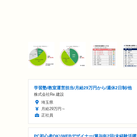
学習塾/教室運営担当/月給29万円から/週休2日制/他
株式会社Re.建設
埼玉県
月給29万円～
正社員
PC初心者OK!/WEBデザイナー/賞与年2回/未経験活躍