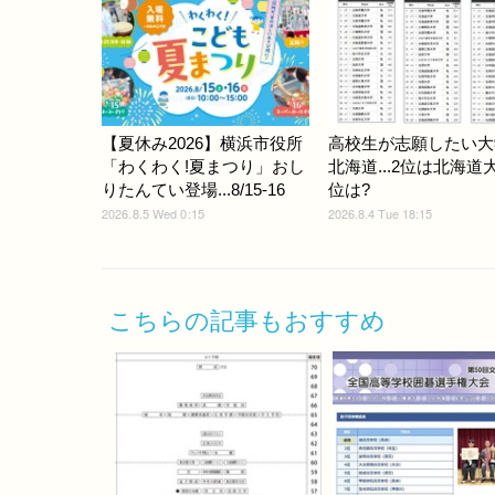
【夏休み2026】横浜市役所
高校生が志願したい大
「わくわく!夏まつり」おし
北海道...2位は北海道
りたんてい登場...8/15-16
位は?
2026.8.5 Wed 0:15
2026.8.4 Tue 18:15
こちらの記事もおすすめ