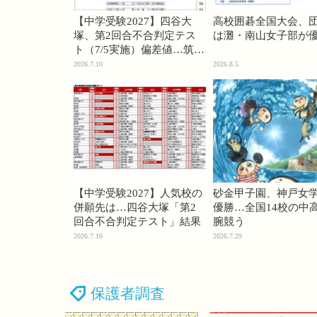
【中学受験2027】四谷大
高校囲碁全国大会、
塚、第2回合不合判定テス
は灘・南山女子部が
ト（7/5実施）偏差値…筑駒
74・桜蔭70＜PR＞
2026.7.10
2026.8.5
【中学受験2027】人気校の
砂金甲子園、神戸女
併願先は…四谷大塚「第2
優勝…全国14校の中
回合不合判定テスト」結果
腕競う
2026.7.16
2026.7.29
保護者調査