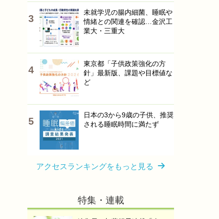
未就学児の腸内細菌、睡眠や
情緒との関連を確認…金沢工
業大・三重大
東京都「子供政策強化の方
針」最新版、課題や目標値な
ど
日本の3から9歳の子供、推奨
される睡眠時間に満たず
アクセスランキングをもっと見る
特集・連載