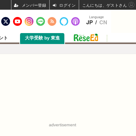
ログイン
こんにちは、ゲストさん
Language
JP
/
CN
ント
大学受験 by 東進
advertisement