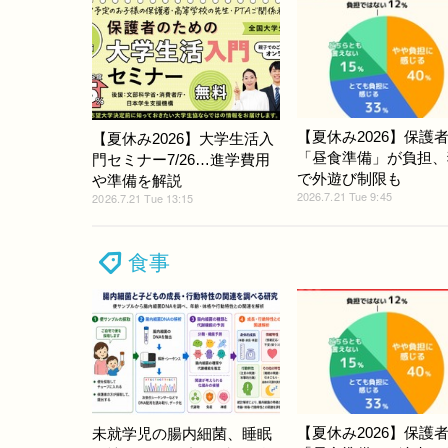
【夏休み2026】保護者
【夏休み2026】大学生活入
「昼食準備」が負担、
門セミナー7/26…進学費用
で外遊び制限も
や準備を解説
2026.7.21 Tue 9:45
2026.7.21 Tue 13:15
食事
【夏休み2026】保護者
未就学児の腸内細菌、睡眠