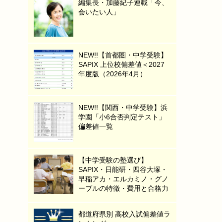
編集長・加藤紀子連載「今、
会いたい人」
NEW!!【首都圏・中学受験】
SAPIX 上位校偏差値＜2027
年度版（2026年4月）
NEW!!【関西・中学受験】浜
学園「小6合否判定テスト」
偏差値一覧
【中学受験の塾選び】
SAPIX・日能研・四谷大塚・
早稲アカ・エルカミノ・グノ
ーブルの特徴・費用と合格力
都道府県別 高校入試偏差値ラ