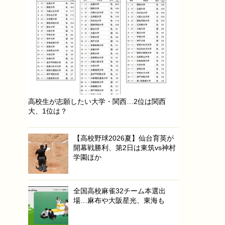
高校生が志願したい大学・関西…2位は関西
大、1位は？
【高校野球2026夏】仙台育英が
開幕戦勝利、第2日は東筑vs神村
学園ほか
全国高校麻雀32チーム本選出
場…麻布や大阪星光、東海も