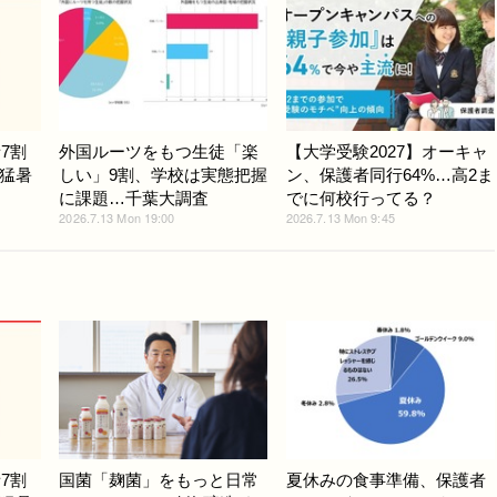
7割
外国ルーツをもつ生徒「楽
【大学受験2027】オーキャ
猛暑
しい」9割、学校は実態把握
ン、保護者同行64%…高2ま
に課題…千葉大調査
でに何校行ってる？
2026.7.13 Mon 19:00
2026.7.13 Mon 9:45
7割
国菌「麹菌」をもっと日常
夏休みの食事準備、保護者