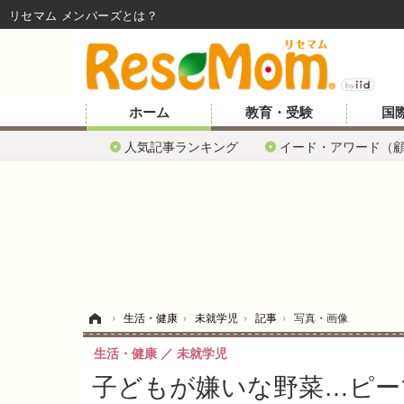
リセマム メンバーズ
ホーム
教育・受験
国
人気記事ランキング
イード・アワード（
ホーム
›
生活・健康
›
未就学児
›
記事
›
写真・画像
生活・健康
未就学児
子どもが嫌いな野菜…ピーマ