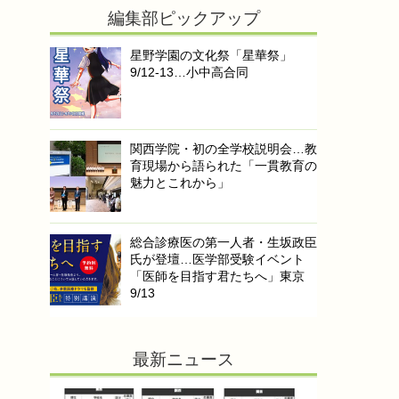
編集部ピックアップ
星野学園の文化祭「星華祭」
9/12-13…小中高合同
関西学院・初の全学校説明会…教
育現場から語られた「一貫教育の
魅力とこれから」
総合診療医の第一人者・生坂政臣
氏が登壇…医学部受験イベント
「医師を目指す君たちへ」東京
9/13
最新ニュース