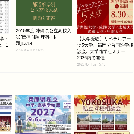
2018年度 沖縄県公立高校入
試[標準問題 理科・問
学・
【大学受験】リベラルアー
題]12/14
大、1
ツ5大学、福岡で合同進学相
2026.8.4 Tue 16:12
談会...大学進学セミナー
2026内で開催
2026.8.4 Tue 15:45