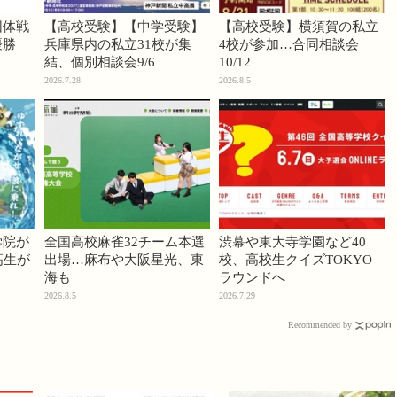
団体戦
【高校受験】【中学受験】
【高校受験】横須賀の私立
優勝
兵庫県内の私立31校が集
4校が参加…合同相談会
結、個別相談会9/6
10/12
2026.7.28
2026.8.5
学院が
全国高校麻雀32チーム本選
渋幕や東大寺学園など40
高生が
出場…麻布や大阪星光、東
校、高校生クイズTOKYO
海も
ラウンドへ
2026.8.5
2026.7.29
Recommended by