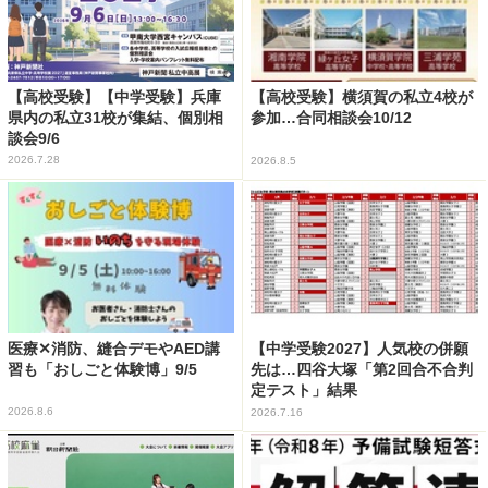
【高校受験】【中学受験】兵庫
【高校受験】横須賀の私立4校が
県内の私立31校が集結、個別相
参加…合同相談会10/12
談会9/6
2026.7.28
2026.8.5
医療✕消防、縫合デモやAED講
【中学受験2027】人気校の併願
習も「おしごと体験博」9/5
先は…四谷大塚「第2回合不合判
定テスト」結果
2026.8.6
2026.7.16