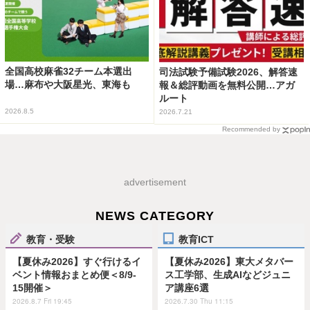
全国高校麻雀32チーム本選出
司法試験予備試験2026、解答速
場…麻布や大阪星光、東海も
報＆総評動画を無料公開…アガ
ルート
2026.8.5
2026.7.21
Recommended by
advertisement
NEWS CATEGORY
教育・受験
教育ICT
【夏休み2026】すぐ行けるイ
【夏休み2026】東大メタバー
ベント情報おまとめ便＜8/9-
ス工学部、生成AIなどジュニ
15開催＞
ア講座6選
2026.8.7 Fri 19:45
2026.7.30 Thu 11:15