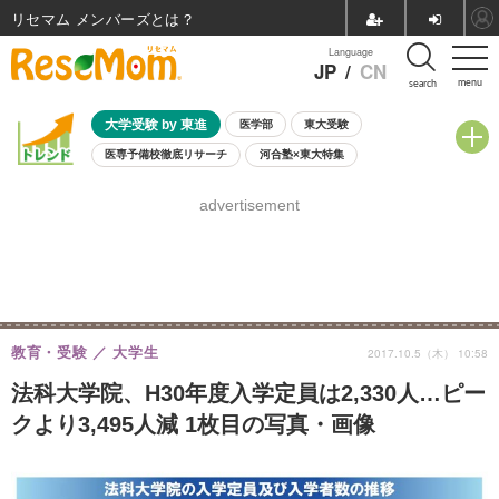
リセマム メンバーズ
Language
JP
/
CN
menu
search
大学受験 by 東進
医学部
東大受験
医専予備校徹底リサーチ
河合塾×東大特集
親子で考える大学選び
高校受験
中学受験
小学校受験
advertisement
共通テスト
夏休み
8月開催学校説明会・相談会
8月開催イベント・WS
全国公立高校 過去問
人気記事
自由研究教材（小学生向け）
自由研究教材（中学生向け）
ランキング
教育・受験
大学生
2017.10.5（木） 10:58
法科大学院、H30年度入学定員は2,330人…ピー
クより3,495人減 1枚目の写真・画像