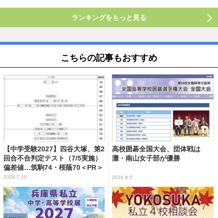
ランキングをもっと見る
こちらの記事もおすすめ
【中学受験2027】四谷大塚、第2
高校囲碁全国大会、団体戦は
回合不合判定テスト（7/5実施）
灘・南山女子部が優勝
偏差値…筑駒74・桜蔭70＜PR＞
2026.7.10
2026.8.5