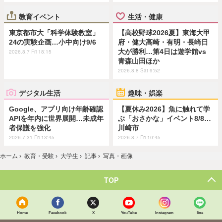
教育イベント
生活・健康
東京都市大「科学体験教室」
【高校野球2026夏】東海大甲
24の実験企画…小中向け9/6
府・健大高崎・有明・長崎日
大が勝利…第4日は遊学館vs
2026.8.7 Fri 18:15
青森山田ほか
2026.8.8 Sat 9:52
デジタル生活
趣味・娯楽
Google、アプリ向け年齢確認
【夏休み2026】魚に触れて学
APIを年内に世界展開…未成年
ぶ「おさかな」イベント8/8…
者保護を強化
川崎市
2026.7.31 Fri 13:45
2026.8.7 Fri 10:45
ホーム
›
教育・受験
›
大学生
›
記事
›
写真・画像
TOP
Home
Facebook
X
YouTube
Instagram
line