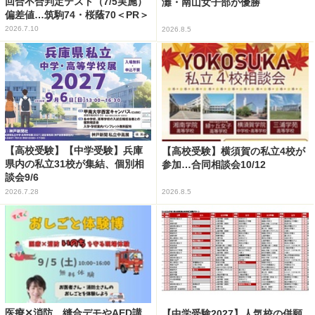
回合不合判定テスト（7/5実施）
灘・南山女子部が優勝
偏差値…筑駒74・桜蔭70＜PR＞
2026.7.10
2026.8.5
【高校受験】【中学受験】兵庫
【高校受験】横須賀の私立4校が
県内の私立31校が集結、個別相
参加…合同相談会10/12
談会9/6
2026.7.28
2026.8.5
医療✕消防、縫合デモやAED講
【中学受験2027】人気校の併願