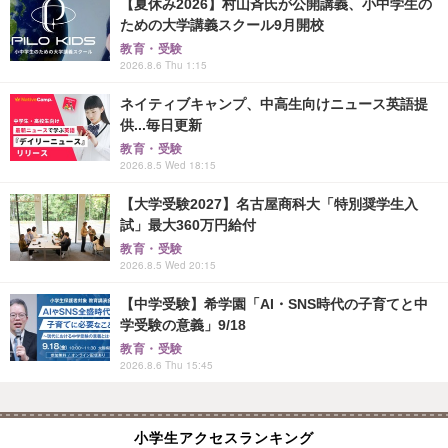
【夏休み2026】村山斉氏が公開講義、小中学生の
ための大学講義スクール9月開校
教育・受験
2026.8.6 Thu 1:15
ネイティブキャンプ、中高生向けニュース英語提
供...毎日更新
教育・受験
2026.8.5 Wed 18:15
【大学受験2027】名古屋商科大「特別奨学生入
試」最大360万円給付
教育・受験
2026.8.5 Wed 20:15
【中学受験】希学園「AI・SNS時代の子育てと中
学受験の意義」9/18
教育・受験
2026.8.6 Thu 15:45
小学生アクセスランキング