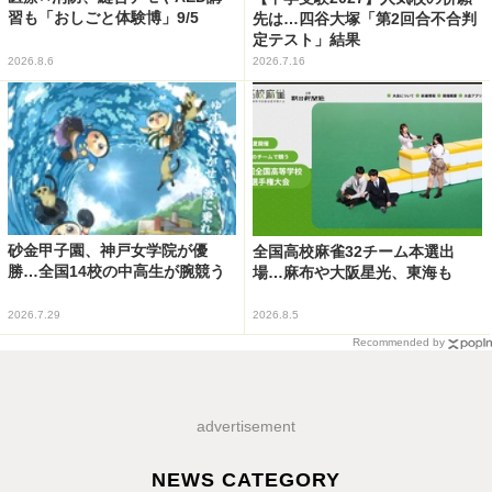
習も「おしごと体験博」9/5
先は…四谷大塚「第2回合不合判
定テスト」結果
2026.8.6
2026.7.16
砂金甲子園、神戸女学院が優
全国高校麻雀32チーム本選出
勝…全国14校の中高生が腕競う
場…麻布や大阪星光、東海も
2026.7.29
2026.8.5
Recommended by
advertisement
NEWS CATEGORY