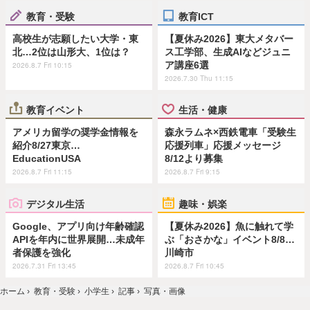
教育・受験
教育ICT
高校生が志願したい大学・東
【夏休み2026】東大メタバー
北…2位は山形大、1位は？
ス工学部、生成AIなどジュニ
ア講座6選
2026.8.7 Fri 10:15
2026.7.30 Thu 11:15
教育イベント
生活・健康
アメリカ留学の奨学金情報を
森永ラムネ×西鉄電車「受験生
紹介8/27東京…
応援列車」応援メッセージ
EducationUSA
8/12より募集
2026.8.7 Fri 11:15
2026.8.7 Fri 9:15
デジタル生活
趣味・娯楽
Google、アプリ向け年齢確認
【夏休み2026】魚に触れて学
APIを年内に世界展開…未成年
ぶ「おさかな」イベント8/8…
者保護を強化
川崎市
2026.7.31 Fri 13:45
2026.8.7 Fri 10:45
ホーム
›
教育・受験
›
小学生
›
記事
›
写真・画像