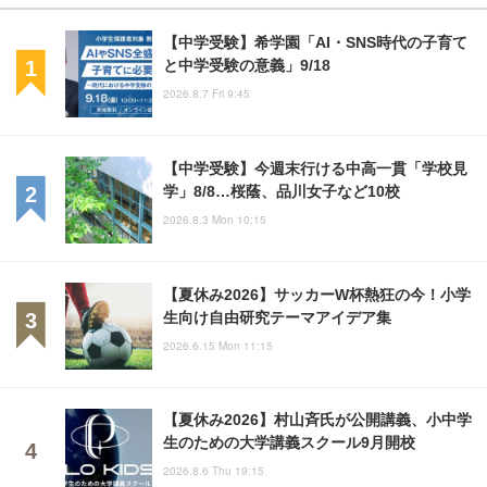
【中学受験】希学園「AI・SNS時代の子育て
と中学受験の意義」9/18
2026.8.7 Fri 9:45
【中学受験】今週末行ける中高一貫「学校見
学」8/8…桜蔭、品川女子など10校
2026.8.3 Mon 10:15
【夏休み2026】サッカーW杯熱狂の今！小学
生向け自由研究テーマアイデア集
2026.6.15 Mon 11:15
【夏休み2026】村山斉氏が公開講義、小中学
生のための大学講義スクール9月開校
2026.8.6 Thu 19:15