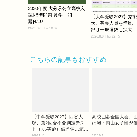
2020年度 大分県公立高校入
試[標準問題 数学・問
【大学受験2027】京
題]4/10
大、募集人員を増員..
2026.8.6 Thu 16:32
部は一般選抜も拡大
2026.8.6 Thu 22:15
こちらの記事もおすすめ
【中学受験2027】四谷大
高校囲碁全国大会、
塚、第2回合不合判定テス
は灘・南山女子部が
ト（7/5実施）偏差値…筑駒
74・桜蔭70＜PR＞
2026.7.10
2026.8.5