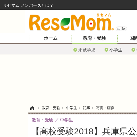
リセマム メンバーズ
ホーム
教育・受験
国
未就学児
小学生
ホーム
›
教育・受験
›
中学生
›
記事
›
写真・画像
教育・受験
中学生
【高校受験2018】兵庫県