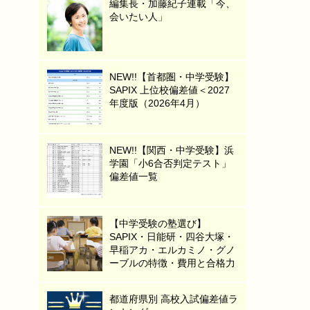
編集長・加藤紀子連載「今、
会いたい人」
NEW!!【首都圏・中学受験】
SAPIX 上位校偏差値＜2027
年度版（2026年4月）
NEW!!【関西・中学受験】浜
学園「小6合否判定テスト」
偏差値一覧
【中学受験の塾選び】
SAPIX・日能研・四谷大塚・
早稲アカ・エルカミノ・グノ
ーブルの特徴・費用と合格力
都道府県別 高校入試偏差値ラ