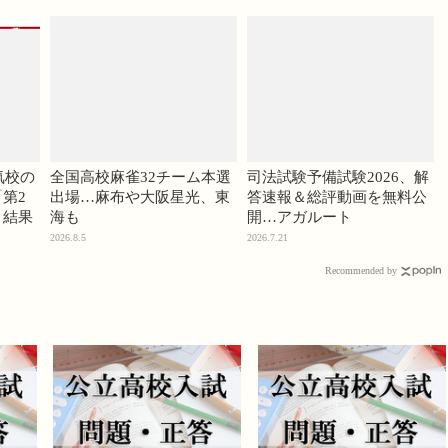
気校の
全国高校麻雀32チーム本選
司法試験予備試験2026、解
第2
出場…麻布や大阪星光、東
答速報＆総評動画を無料公
」結果
海も
開…アガルート
2026.8.5
2026.7.21
Recommended by