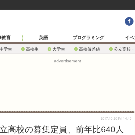
際教育
英語
プログラミング
イベ
中学生
高校生
大学生
高校偏差値
公立高校・
advertisement
2017.10.20 Fri 14:45
公立高校の募集定員、前年比640人