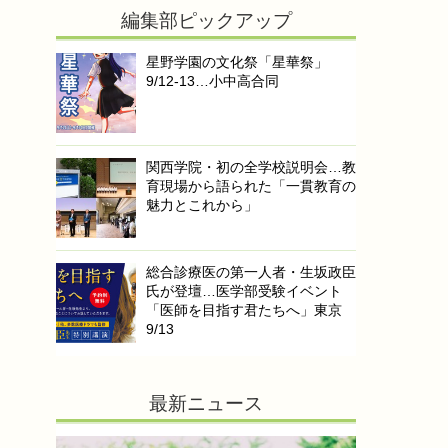
編集部ピックアップ
星野学園の文化祭「星華祭」
9/12-13…小中高合同
関西学院・初の全学校説明会…教
育現場から語られた「一貫教育の
魅力とこれから」
総合診療医の第一人者・生坂政臣
氏が登壇…医学部受験イベント
「医師を目指す君たちへ」東京
9/13
最新ニュース