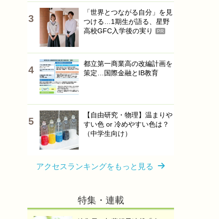
「世界とつながる自分」を見
つける…1期生が語る、星野
高校GFC入学後の実り
PR
都立第一商業高の改編計画を
策定…国際金融とIB教育
【自由研究・物理】温まりや
すい色 or 冷めやすい色は？
（中学生向け）
アクセスランキングをもっと見る
特集・連載