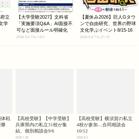
都府立
【大学受験2027】文科省
【夏休み2026】巨人Gタウ
.文学
「実施要項Q&A」AI面接不
ンで自由研究、世界の野球
可など面接ルール明確化
文化学ぶイベント8/15-16
2026.8.6 Thu 19:0
2026.8.6 Thu 21:15
団体戦
【高校受験】【中学受験】
【高校受験】横須賀の私立
優勝
兵庫県内の私立31校が集
4校が参加…合同相談会
結、個別相談会9/6
10/12
2026.7.28
2026.8.5