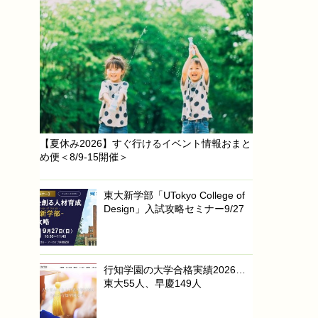
【夏休み2026】すぐ行けるイベント情報おまと
め便＜8/9-15開催＞
東大新学部「UTokyo College of
Design」入試攻略セミナー9/27
行知学園の大学合格実績2026…
東大55人、早慶149人