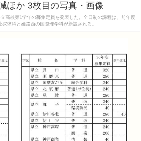
減ほか 3枚目の写真・画像
公立高校第1学年の募集定員を発表した。全日制の課程は、前年度
の福祉探求科と姫路西の国際理学科が新設される。