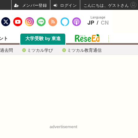
ログイン
こんにちは、ゲストさん
Language
JP
/
CN
ント
大学受験 by 東進
過去問
ミツカル学び
ミツカル教育通信
advertisement