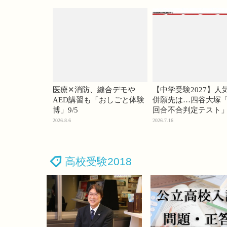
医療✕消防、縫合デモや
【中学受験2027】人
AED講習も「おしごと体験
併願先は…四谷大塚「
博」9/5
回合不合判定テスト
2026.8.6
2026.7.16
高校受験2018