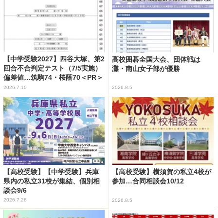
【中学受験2027】四谷大塚、第2
高校囲碁全国大会、団体戦は
回合不合判定テスト（7/5実施）
灘・南山女子部が優勝
偏差値…筑駒74・桜蔭70＜PR＞
2026.7.10
2026.8.5
【高校受験】【中学受験】兵庫
【高校受験】横須賀の私立4校が
県内の私立31校が集結、個別相
参加…合同相談会10/12
談会9/6
2026.7.28
2026.8.5