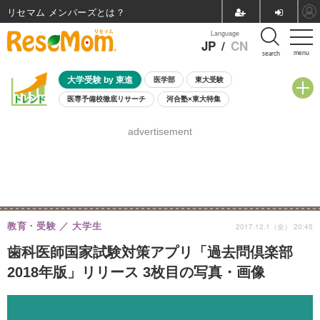
リセマム メンバーズ
Language
JP
/
CN
menu
search
大学受験 by 東進
医学部
東大受験
医専予備校徹底リサーチ
河合塾×東大特集
親子で考える大学選び
高校受験
中学受験
小学校受験
advertisement
共通テスト
夏休み
8月開催学校説明会・相談会
8月開催イベント・WS
全国公立高校 過去問
人気記事
自由研究教材（小学生向け）
自由研究教材（中学生向け）
ランキング
教育・受験
大学生
2017.12.1（金） 20:45
歯科医師国家試験対策アプリ「過去問倶楽部
2018年版」リリース 3枚目の写真・画像