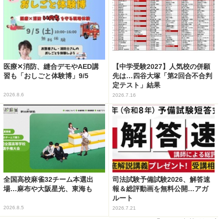
医療✕消防、縫合デモやAED講
【中学受験2027】人気校の併願
習も「おしごと体験博」9/5
先は…四谷大塚「第2回合不合判
定テスト」結果
2026.8.6
2026.7.16
全国高校麻雀32チーム本選出
司法試験予備試験2026、解答速
場…麻布や大阪星光、東海も
報＆総評動画を無料公開…アガ
ルート
2026.8.5
2026.7.21