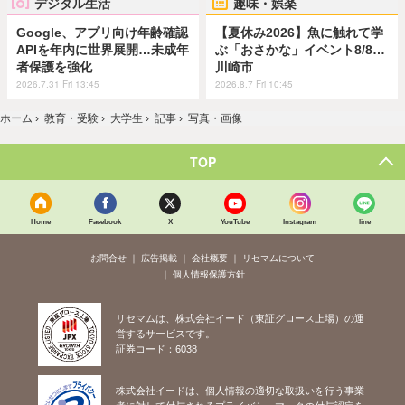
デジタル生活
趣味・娯楽
Google、アプリ向け年齢確認
【夏休み2026】魚に触れて学
APIを年内に世界展開…未成年
ぶ「おさかな」イベント8/8…
者保護を強化
川崎市
2026.7.31 Fri 13:45
2026.8.7 Fri 10:45
ホーム
›
教育・受験
›
大学生
›
記事
›
写真・画像
TOP
Home
Facebook
X
YouTube
Instagram
line
お問合せ
広告掲載
会社概要
リセマムについて
個人情報保護方針
リセマムは、株式会社イード（東証グロース上場）の運
営するサービスです。
証券コード：6038
株式会社イードは、個人情報の適切な取扱いを行う事業