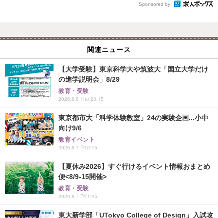
Sponsored by
関連ニュース
【大学受験】東京科学大や筑波大「国立大学だけ
の進学説明会」8/29
教育・受験
2026.8.6 Thu 23:15
東京都市大「科学体験教室」24の実験企画...小中
向け9/6
教育イベント
2026.8.7 Fri 0:15
【夏休み2026】すぐ行けるイベント情報おまとめ
便<8/9-15開催>
教育・受験
2026.8.7 Fri 1:45
東大新学部「UTokyo College of Design」入試攻