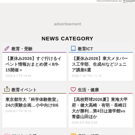
Recommended by
advertisement
NEWS CATEGORY
教育・受験
教育ICT
【夏休み2026】すぐ行けるイ
【夏休み2026】東大メタバー
ベント情報おまとめ便＜8/9-
ス工学部、生成AIなどジュニ
15開催＞
ア講座6選
2026.8.7 Fri 19:45
2026.7.30 Thu 11:15
教育イベント
生活・健康
東京都市大「科学体験教室」
【高校野球2026夏】東海大甲
24の実験企画…小中向け9/6
府・健大高崎・有明・長崎日
大が勝利…第4日は遊学館vs
2026.8.7 Fri 18:15
青森山田ほか
2026.8.8 Sat 9:52